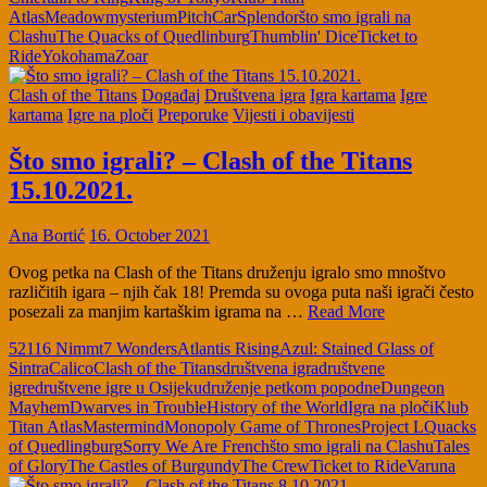
Atlas
Meadow
mysterium
PitchCar
Splendor
što smo igrali na
Clashu
The Quacks of Quedlinburg
Thumblin' Dice
Ticket to
Ride
Yokohama
Zoar
Clash of the Titans
Događaj
Društvena igra
Igra kartama
Igre
kartama
Igre na ploči
Preporuke
Vijesti i obavijesti
Što smo igrali? – Clash of the Titans
15.10.2021.
Ana Bortić
16. October 2021
Ovog petka na Clash of the Titans druženju igralo smo mnoštvo
različitih igara – njih čak 18! Premda su ovoga puta naši igrači često
posezali za manjim kartaškim igrama na …
Read More
5211
6 Nimmt
7 Wonders
Atlantis Rising
Azul: Stained Glass of
Sintra
Calico
Clash of the Titans
društvena igra
društvene
igre
društvene igre u Osijeku
druženje petkom popodne
Dungeon
Mayhem
Dwarves in Trouble
History of the World
Igra na ploči
Klub
Titan Atlas
Mastermind
Monopoly Game of Thrones
Project L
Quacks
of Quedlingburg
Sorry We Are French
što smo igrali na Clashu
Tales
of Glory
The Castles of Burgundy
The Crew
Ticket to Ride
Varuna