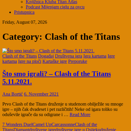
Knjižnica Kluba Titan Atlas
Podcast Mijenjam ciglu za ovcu
Pristupnica
Friday, August 07, 2026
Category:
Clash of the Titans
Clash of the Titans
Događaj
Društvena igra
Igra kartama
Igre
kartama
Igre na ploči
Kartaške igre
Preporuke
Što smo igrali? – Clash of the Titans
5.11.2021.
Ana Bortić
6. November 2021
Prvo Clash of the Titans druženje u studenom obilježile su mnoge
igre – njih čak dvadeset i pet različitih! Neke od igara toliko su
oduševile igrače da su odigrane i …
Read More
7 Wonders Duel
Camel Up
Carcassonne
Clash of the
Titans
Diamant
društvene igre
društvene igre u Osijeku
druženje