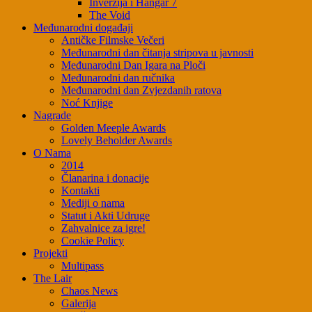
Inverzija i Hangar 7
The Void
Međunarodni događaji
Antičke Filmske Večeri
Međunarodni dan čitanja stripova u javnosti
Međunarodni Dan Igara na Ploči
Međunarodni dan ručnika
Međunarodni dan Zvjezdanih ratova
Noć Knjige
Nagrade
Golden Meeple Awards
Lovely Beholder Awards
O Nama
2014
Članarina i donacije
Kontakti
Mediji o nama
Statut i Akti Udruge
Zahvalnice za igre!
Cookie Policy
Projekti
Multipass
The Lair
Chaos News
Galerija