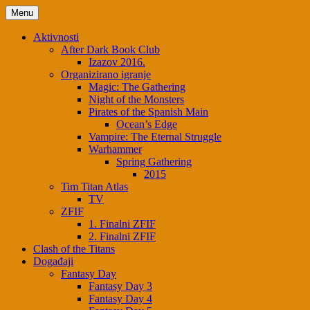
Menu
Aktivnosti
After Dark Book Club
Izazov 2016.
Organizirano igranje
Magic: The Gathering
Night of the Monsters
Pirates of the Spanish Main
Ocean’s Edge
Vampire: The Eternal Struggle
Warhammer
Spring Gathering
2015
Tim Titan Atlas
TV
ZFIF
1. Finalni ZFIF
2. Finalni ZFIF
Clash of the Titans
Događaji
Fantasy Day
Fantasy Day 3
Fantasy Day 4