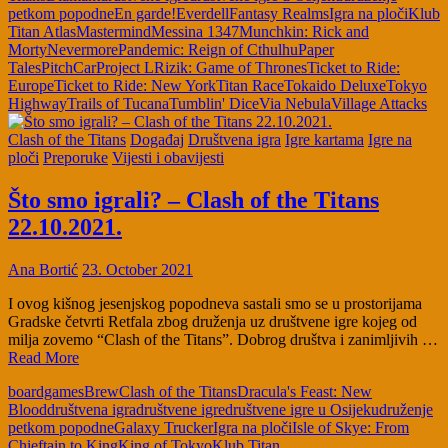
petkom popodne
En garde!
Everdell
Fantasy Realms
Igra na ploči
Klub
Titan Atlas
Mastermind
Messina 1347
Munchkin: Rick and
Morty
Nevermore
Pandemic: Reign of Cthulhu
Paper
Tales
PitchCar
Project L
Rizik: Game of Thrones
Ticket to Ride:
Europe
Ticket to Ride: New York
Titan Race
Tokaido Deluxe
Tokyo
Highway
Trails of Tucana
Tumblin' Dice
Via Nebula
Village Attacks
Clash of the Titans
Događaj
Društvena igra
Igre kartama
Igre na
ploči
Preporuke
Vijesti i obavijesti
Što smo igrali? – Clash of the Titans
22.10.2021.
Ana Bortić
23. October 2021
I ovog kišnog jesenjskog popodneva sastali smo se u prostorijama
Gradske četvrti Retfala zbog druženja uz društvene igre kojeg od
milja zovemo “Clash of the Titans”. Dobrog društva i zanimljivih …
Read More
boardgames
Brew
Clash of the Titans
Dracula's Feast: New
Blood
društvena igra
društvene igre
društvene igre u Osijeku
druženje
petkom popodne
Galaxy Trucker
Igra na ploči
Isle of Skye: From
Chieftain to King
King of Tokyo
Klub Titan