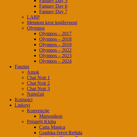
Fantasy Day 5
Fantasy Day 6
Fantasy Day 7
LARP
Metalom kroz književnost
Olympos
Olympos – 2017
Olympos – 2018
Olympos – 2019
Olympos – 2022
Olympos – 2023
Olympos – 2024
Fanzini
Amok
Chat Noir 1
Chat Noir 2
Chat Noir 3
Natječaji
Korisnici
Linkovi
Konvencije
Marsonikon
Prijatelji Kluba
Carta Magica
Gradska četvrt Retfala