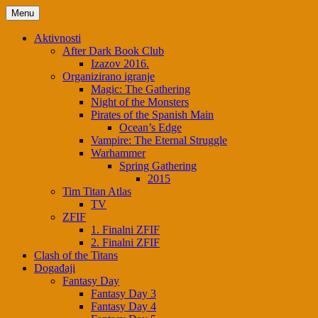
Skip
Menu
to
content
Aktivnosti
After Dark Book Club
Izazov 2016.
Organizirano igranje
Magic: The Gathering
Night of the Monsters
Pirates of the Spanish Main
Ocean’s Edge
Vampire: The Eternal Struggle
Warhammer
Spring Gathering
2015
Tim Titan Atlas
TV
ZFIF
1. Finalni ZFIF
2. Finalni ZFIF
Clash of the Titans
Događaji
Fantasy Day
Fantasy Day 3
Fantasy Day 4