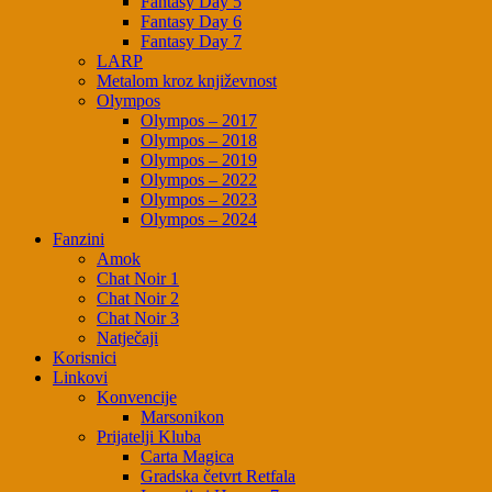
Fantasy Day 5
Fantasy Day 6
Fantasy Day 7
LARP
Metalom kroz književnost
Olympos
Olympos – 2017
Olympos – 2018
Olympos – 2019
Olympos – 2022
Olympos – 2023
Olympos – 2024
Fanzini
Amok
Chat Noir 1
Chat Noir 2
Chat Noir 3
Natječaji
Korisnici
Linkovi
Konvencije
Marsonikon
Prijatelji Kluba
Carta Magica
Gradska četvrt Retfala