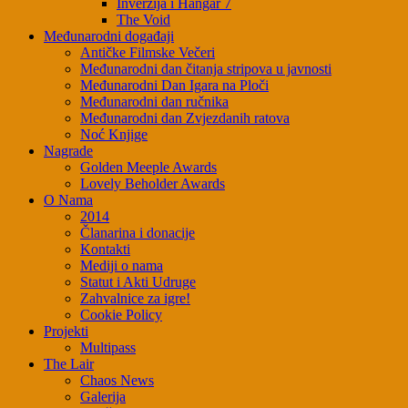
Inverzija i Hangar 7
The Void
Međunarodni događaji
Antičke Filmske Večeri
Međunarodni dan čitanja stripova u javnosti
Međunarodni Dan Igara na Ploči
Međunarodni dan ručnika
Međunarodni dan Zvjezdanih ratova
Noć Knjige
Nagrade
Golden Meeple Awards
Lovely Beholder Awards
O Nama
2014
Članarina i donacije
Kontakti
Mediji o nama
Statut i Akti Udruge
Zahvalnice za igre!
Cookie Policy
Projekti
Multipass
The Lair
Chaos News
Galerija