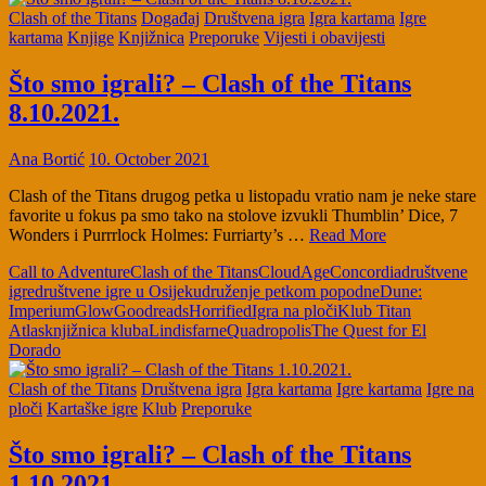
Clash of the Titans
Događaj
Društvena igra
Igra kartama
Igre
kartama
Knjige
Knjižnica
Preporuke
Vijesti i obavijesti
Što smo igrali? – Clash of the Titans
8.10.2021.
Ana Bortić
10. October 2021
Clash of the Titans drugog petka u listopadu vratio nam je neke stare
favorite u fokus pa smo tako na stolove izvukli Thumblin’ Dice, 7
Wonders i Purrrlock Holmes: Furriarty’s …
Read More
Call to Adventure
Clash of the Titans
CloudAge
Concordia
društvene
igre
društvene igre u Osijeku
druženje petkom popodne
Dune:
Imperium
Glow
Goodreads
Horrified
Igra na ploči
Klub Titan
Atlas
knjižnica kluba
Lindisfarne
Quadropolis
The Quest for El
Dorado
Clash of the Titans
Društvena igra
Igra kartama
Igre kartama
Igre na
ploči
Kartaške igre
Klub
Preporuke
Što smo igrali? – Clash of the Titans
1.10.2021.