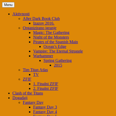
Skip
Menu
to
content
Aktivnosti
After Dark Book Club
Izazov 2016.
Organizirano igranje
Magic: The Gathering
Night of the Monsters
Pirates of the Spanish Main
Ocean’s Edge
Vampire: The Eternal Struggle
Warhammer
Spring Gathering
2015
Tim Titan Atlas
TV
ZFIF
1. Finalni ZFIF
2. Finalni ZFIF
Clash of the Titans
Događaji
Fantasy Day
Fantasy Day 3
Fantasy Day 4