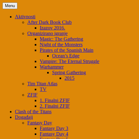
Menu
Aktivnosti
After Dark Book Club
Izazov 2016.
Organizirano igranje
Magic: The Gathering
Night of the Monsters
Pirates of the Spanish Main
Ocean’s Edge
Vampire: The Eternal Struggle
Warhammer
Spring Gathering
2015
Tim Titan Atlas
TV
ZFIF
1. Finalni ZFIF
2. Finalni ZFIF
Clash of the Titans
Događaji
Fantasy Day
Fantasy Day 3
Fantasy Day 4