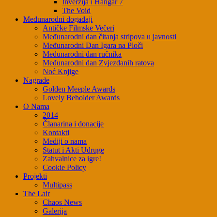
Inverzija i Hangar 7
The Void
Međunarodni događaji
Antičke Filmske Večeri
Međunarodni dan čitanja stripova u javnosti
Međunarodni Dan Igara na Ploči
Međunarodni dan ručnika
Međunarodni dan Zvjezdanih ratova
Noć Knjige
Nagrade
Golden Meeple Awards
Lovely Beholder Awards
O Nama
2014
Članarina i donacije
Kontakti
Mediji o nama
Statut i Akti Udruge
Zahvalnice za igre!
Cookie Policy
Projekti
Multipass
The Lair
Chaos News
Galerija