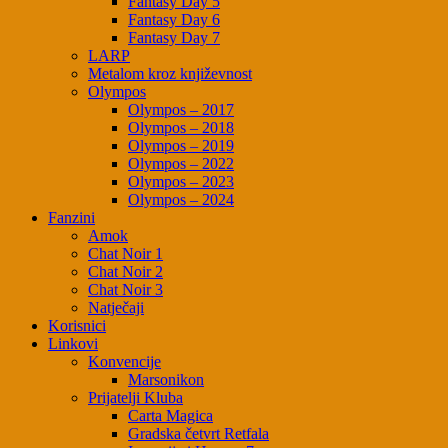
Fantasy Day 5
Fantasy Day 6
Fantasy Day 7
LARP
Metalom kroz književnost
Olympos
Olympos – 2017
Olympos – 2018
Olympos – 2019
Olympos – 2022
Olympos – 2023
Olympos – 2024
Fanzini
Amok
Chat Noir 1
Chat Noir 2
Chat Noir 3
Natječaji
Korisnici
Linkovi
Konvencije
Marsonikon
Prijatelji Kluba
Carta Magica
Gradska četvrt Retfala