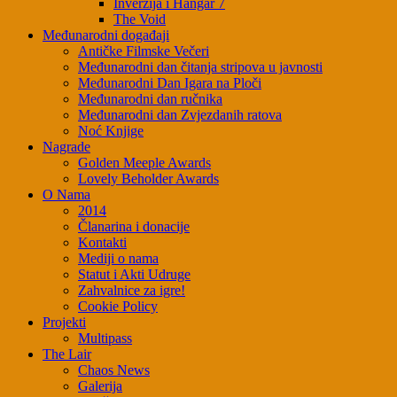
Inverzija i Hangar 7
The Void
Međunarodni događaji
Antičke Filmske Večeri
Međunarodni dan čitanja stripova u javnosti
Međunarodni Dan Igara na Ploči
Međunarodni dan ručnika
Međunarodni dan Zvjezdanih ratova
Noć Knjige
Nagrade
Golden Meeple Awards
Lovely Beholder Awards
O Nama
2014
Članarina i donacije
Kontakti
Mediji o nama
Statut i Akti Udruge
Zahvalnice za igre!
Cookie Policy
Projekti
Multipass
The Lair
Chaos News
Galerija