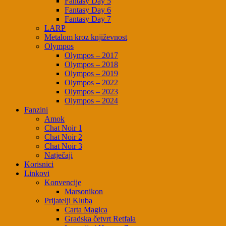
Fantasy Day 5
Fantasy Day 6
Fantasy Day 7
LARP
Metalom kroz književnost
Olympos
Olympos – 2017
Olympos – 2018
Olympos – 2019
Olympos – 2022
Olympos – 2023
Olympos – 2024
Fanzini
Amok
Chat Noir 1
Chat Noir 2
Chat Noir 3
Natječaji
Korisnici
Linkovi
Konvencije
Marsonikon
Prijatelji Kluba
Carta Magica
Gradska četvrt Retfala