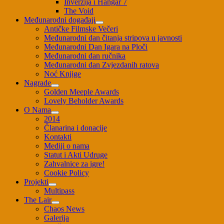
Inverzija i Hangar 7
The Void
Međunarodni događaji
Antičke Filmske Večeri
Međunarodni dan čitanja stripova u javnosti
Međunarodni Dan Igara na Ploči
Međunarodni dan ručnika
Međunarodni dan Zvjezdanih ratova
Noć Knjige
Nagrade
Golden Meeple Awards
Lovely Beholder Awards
O Nama
2014
Članarina i donacije
Kontakti
Mediji o nama
Statut i Akti Udruge
Zahvalnice za igre!
Cookie Policy
Projekti
Multipass
The Lair
Chaos News
Galerija