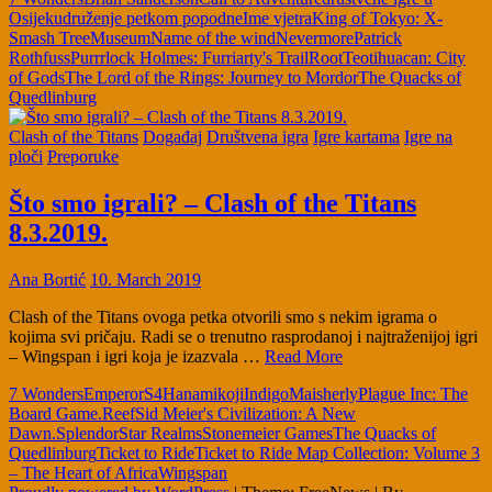
Osijeku
druženje petkom popodne
Ime vjetra
King of Tokyo: X-
Smash Tree
Museum
Name of the wind
Nevermore
Patrick
Rothfuss
Purrrlock Holmes: Furriarty's Trail
Root
Teotihuacan: City
of Gods
The Lord of the Rings: Journey to Mordor
The Quacks of
Quedlinburg
Clash of the Titans
Događaj
Društvena igra
Igre kartama
Igre na
ploči
Preporuke
Što smo igrali? – Clash of the Titans
8.3.2019.
Ana Bortić
10. March 2019
Clash of the Titans ovoga petka otvorili smo s nekim igrama o
kojima svi pričaju. Radi se o trenutno rasprodanoj i najtraženijoj igri
– Wingspan i igri koja je izazvala …
Read More
7 Wonders
EmperorS4
Hanamikoji
Indigo
Maisherly
Plague Inc: The
Board Game.
Reef
Sid Meier's Civilization: A New
Dawn.
Splendor
Star Realms
Stonemeier Games
The Quacks of
Quedlinburg
Ticket to Ride
Ticket to Ride Map Collection: Volume 3
– The Heart of Africa
Wingspan