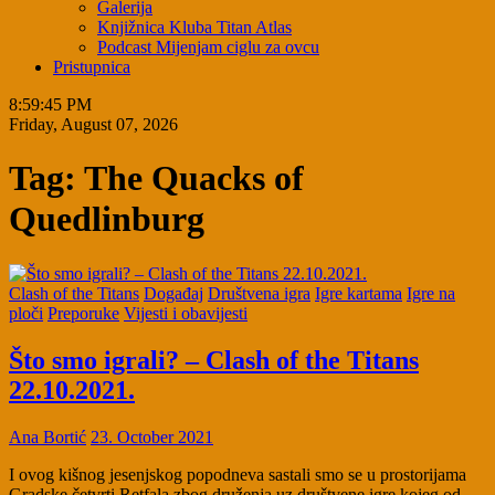
Galerija
Knjižnica Kluba Titan Atlas
Podcast Mijenjam ciglu za ovcu
Pristupnica
8:59:46 PM
Friday, August 07, 2026
Tag:
The Quacks of
Quedlinburg
Clash of the Titans
Događaj
Društvena igra
Igre kartama
Igre na
ploči
Preporuke
Vijesti i obavijesti
Što smo igrali? – Clash of the Titans
22.10.2021.
Ana Bortić
23. October 2021
I ovog kišnog jesenjskog popodneva sastali smo se u prostorijama
Gradske četvrti Retfala zbog druženja uz društvene igre kojeg od