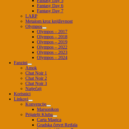
Fantasy Day 5
Fantasy Day 6
Fantasy Day 7
LARP
Metalom kroz književnost
Olympos
Olympos – 2017
Olympos – 2018
Olympos – 2019
Olympos – 2022
Olympos – 2023
Olympos – 2024
Fanzini
Amok
Chat Noir 1
Chat Noir 2
Chat Noir 3
Natječaji
Korisnici
Linkovi
Konvencije
Marsonikon
Prijatelji Kluba
Carta Magica
Gradska četvrt Retfala