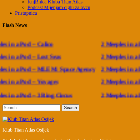
Knjižnica Kluba Titan Atlas
Podcast Mijenjam ciglu za ovcu
Pristupnica
Flash News
s in a Pod – Calico
2 Meeples in a P
s in a Pod – Lost Seas
2 Meeples in a P
es in a Pod – MLEM: Space Agency
2 Meeples in a
es in a Pod – Voyages
2 Meeples in a 
s in a Pod – 3 Ring Circus
2 Meeples in a P
Search
Klub Titan Atlas Osijek