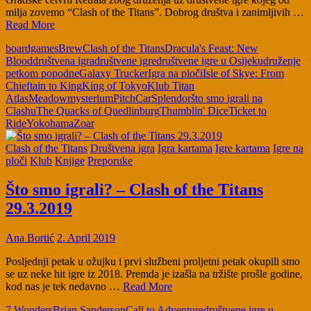
milja zovemo “Clash of the Titans”. Dobrog društva i zanimljivih …
Read More
boardgames
Brew
Clash of the Titans
Dracula's Feast: New
Blood
društvena igra
društvene igre
društvene igre u Osijeku
druženje
petkom popodne
Galaxy Trucker
Igra na ploči
Isle of Skye: From
Chieftain to King
King of Tokyo
Klub Titan
Atlas
Meadow
mysterium
PitchCar
Splendor
što smo igrali na
Clashu
The Quacks of Quedlinburg
Thumblin' Dice
Ticket to
Ride
Yokohama
Zoar
Clash of the Titans
Društvena igra
Igra kartama
Igre kartama
Igre na
ploči
Klub
Knjige
Preporuke
Što smo igrali? – Clash of the Titans
29.3.2019
Ana Bortić
2. April 2019
Posljednji petak u ožujku i prvi službeni proljetni petak okupili smo
se uz neke hit igre iz 2018. Premda je izašla na tržište prošle godine,
kod nas je tek nedavno …
Read More
7 Wonders
Brian Sanderson
Call to Adventure
društvene igre u