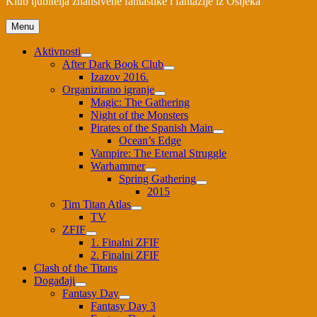
Klub ljubitelja znanstvene fantastike i fantazije iz Osijeka
Menu
Aktivnosti
After Dark Book Club
Izazov 2016.
Organizirano igranje
Magic: The Gathering
Night of the Monsters
Pirates of the Spanish Main
Ocean’s Edge
Vampire: The Eternal Struggle
Warhammer
Spring Gathering
2015
Tim Titan Atlas
TV
ZFIF
1. Finalni ZFIF
2. Finalni ZFIF
Clash of the Titans
Događaji
Fantasy Day
Fantasy Day 3