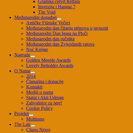
Gradska četvrt Retfala
Inverzija i Hangar 7
The Void
Međunarodni događaji
Antičke Filmske Večeri
Međunarodni dan čitanja stripova u javnosti
Međunarodni Dan Igara na Ploči
Međunarodni dan ručnika
Međunarodni dan Zvjezdanih ratova
Noć Knjige
Nagrade
Golden Meeple Awards
Lovely Beholder Awards
O Nama
2014
Članarina i donacije
Kontakti
Mediji o nama
Statut i Akti Udruge
Zahvalnice za igre!
Cookie Policy
Projekti
Multipass
The Lair
Chaos News