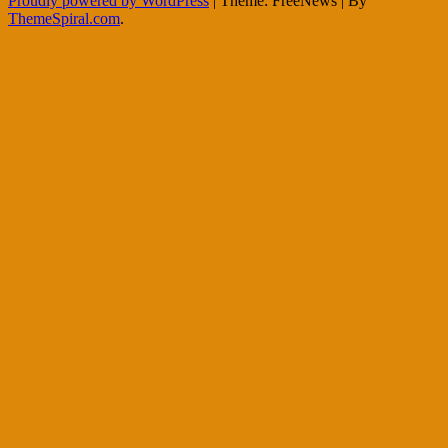
Proudly powered by WordPress
|
Theme: FreeNews
|
By
ThemeSpiral.com
.