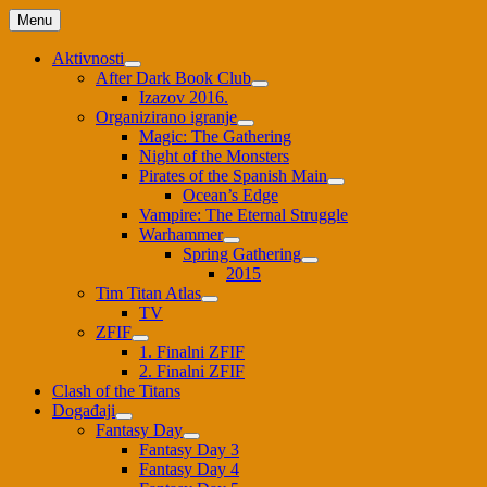
Skip
Menu
to
content
Aktivnosti
After Dark Book Club
Izazov 2016.
Organizirano igranje
Magic: The Gathering
Night of the Monsters
Pirates of the Spanish Main
Ocean’s Edge
Vampire: The Eternal Struggle
Warhammer
Spring Gathering
2015
Tim Titan Atlas
TV
ZFIF
1. Finalni ZFIF
2. Finalni ZFIF
Clash of the Titans
Događaji
Fantasy Day
Fantasy Day 3
Fantasy Day 4