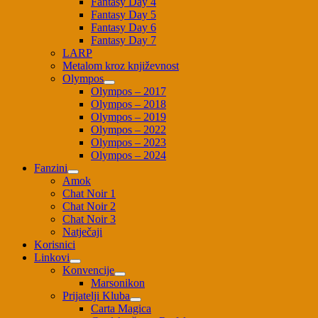
Fantasy Day 4
Fantasy Day 5
Fantasy Day 6
Fantasy Day 7
LARP
Metalom kroz književnost
Olympos
Olympos – 2017
Olympos – 2018
Olympos – 2019
Olympos – 2022
Olympos – 2023
Olympos – 2024
Fanzini
Amok
Chat Noir 1
Chat Noir 2
Chat Noir 3
Natječaji
Korisnici
Linkovi
Konvencije
Marsonikon
Prijatelji Kluba
Carta Magica