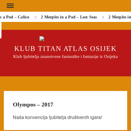
Skip
to
n a Pod – Calico
2 Meeples in a Pod – Lost Seas
2 Meeples i
Search
content
KLUB TITAN ATLAS OSIJEK
Klub ljubitelja znanstvene fantastike i fantazije iz Osijeka
Olympos – 2017
Naša konvencija ljubitelja društvenih igara!