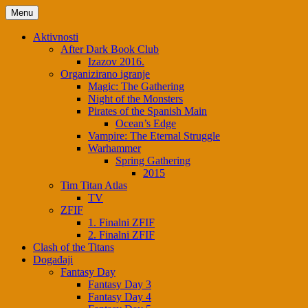
Menu
Aktivnosti
After Dark Book Club
Izazov 2016.
Organizirano igranje
Magic: The Gathering
Night of the Monsters
Pirates of the Spanish Main
Ocean’s Edge
Vampire: The Eternal Struggle
Warhammer
Spring Gathering
2015
Tim Titan Atlas
TV
ZFIF
1. Finalni ZFIF
2. Finalni ZFIF
Clash of the Titans
Događaji
Fantasy Day
Fantasy Day 3
Fantasy Day 4