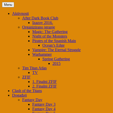
Skip
Menu
to
content
Aktivnosti
After Dark Book Club
Izazov 2016.
Organizirano igranje
Magic: The Gathering
Night of the Monsters
Pirates of the Spanish Main
Ocean’s Edge
Vampire: The Eternal Struggle
Warhammer
Spring Gathering
2015
Tim Titan Atlas
TV
ZFIF
1. Finalni ZFIF
2. Finalni ZFIF
Clash of the Titans
Događaji
Fantasy Day
Fantasy Day 3
Fantasy Day 4