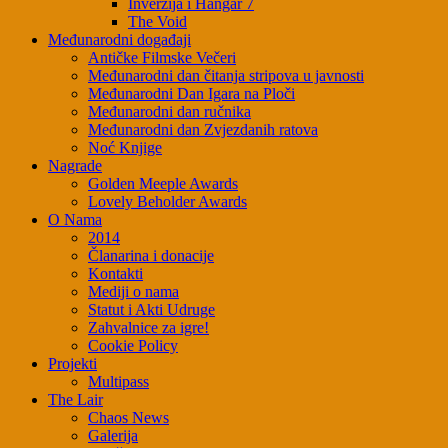
Inverzija i Hangar 7
The Void
Međunarodni događaji
Antičke Filmske Večeri
Međunarodni dan čitanja stripova u javnosti
Međunarodni Dan Igara na Ploči
Međunarodni dan ručnika
Međunarodni dan Zvjezdanih ratova
Noć Knjige
Nagrade
Golden Meeple Awards
Lovely Beholder Awards
O Nama
2014
Članarina i donacije
Kontakti
Mediji o nama
Statut i Akti Udruge
Zahvalnice za igre!
Cookie Policy
Projekti
Multipass
The Lair
Chaos News
Galerija