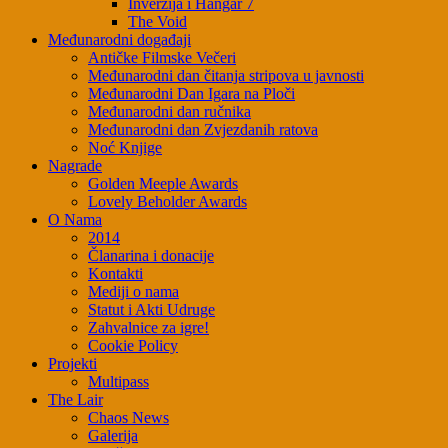
Inverzija i Hangar 7
The Void
Međunarodni događaji
Antičke Filmske Večeri
Međunarodni dan čitanja stripova u javnosti
Međunarodni Dan Igara na Ploči
Međunarodni dan ručnika
Međunarodni dan Zvjezdanih ratova
Noć Knjige
Nagrade
Golden Meeple Awards
Lovely Beholder Awards
O Nama
2014
Članarina i donacije
Kontakti
Mediji o nama
Statut i Akti Udruge
Zahvalnice za igre!
Cookie Policy
Projekti
Multipass
The Lair
Chaos News
Galerija