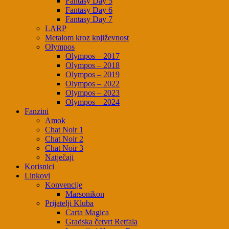
Fantasy Day 5
Fantasy Day 6
Fantasy Day 7
LARP
Metalom kroz književnost
Olympos
Olympos – 2017
Olympos – 2018
Olympos – 2019
Olympos – 2022
Olympos – 2023
Olympos – 2024
Fanzini
Amok
Chat Noir 1
Chat Noir 2
Chat Noir 3
Natječaji
Korisnici
Linkovi
Konvencije
Marsonikon
Prijatelji Kluba
Carta Magica
Gradska četvrt Retfala