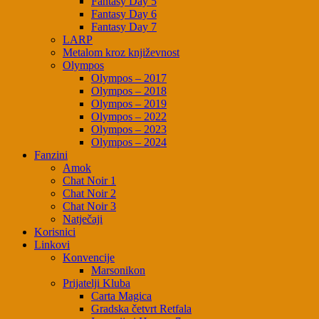
Fantasy Day 5
Fantasy Day 6
Fantasy Day 7
LARP
Metalom kroz književnost
Olympos
Olympos – 2017
Olympos – 2018
Olympos – 2019
Olympos – 2022
Olympos – 2023
Olympos – 2024
Fanzini
Amok
Chat Noir 1
Chat Noir 2
Chat Noir 3
Natječaji
Korisnici
Linkovi
Konvencije
Marsonikon
Prijatelji Kluba
Carta Magica
Gradska četvrt Retfala