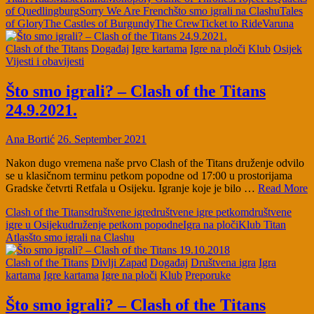
of Quedlingburg
Sorry We Are French
što smo igrali na Clashu
Tales
of Glory
The Castles of Burgundy
The Crew
Ticket to Ride
Varuna
Clash of the Titans
Događaj
Igre kartama
Igre na ploči
Klub
Osijek
Vijesti i obavijesti
Što smo igrali? – Clash of the Titans
24.9.2021.
Ana Bortić
26. September 2021
Nakon dugo vremena naše prvo Clash of the Titans druženje odvilo
se u klasičnom terminu petkom popodne od 17:00 u prostorijama
Gradske četvrti Retfala u Osijeku. Igranje koje je bilo …
Read More
Clash of the Titans
društvene igre
društvene igre petkom
društvene
igre u Osijeku
druženje petkom popodne
Igra na ploči
Klub Titan
Atlas
što smo igrali na Clashu
Clash of the Titans
Divlji Zapad
Događaj
Društvena igra
Igra
kartama
Igre kartama
Igre na ploči
Klub
Preporuke
Što smo igrali? – Clash of the Titans