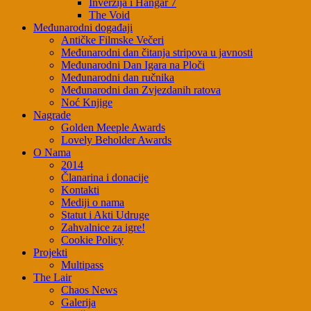
Inverzija i Hangar 7
The Void
Međunarodni događaji
Antičke Filmske Večeri
Međunarodni dan čitanja stripova u javnosti
Međunarodni Dan Igara na Ploči
Međunarodni dan ručnika
Međunarodni dan Zvjezdanih ratova
Noć Knjige
Nagrade
Golden Meeple Awards
Lovely Beholder Awards
O Nama
2014
Članarina i donacije
Kontakti
Mediji o nama
Statut i Akti Udruge
Zahvalnice za igre!
Cookie Policy
Projekti
Multipass
The Lair
Chaos News
Galerija