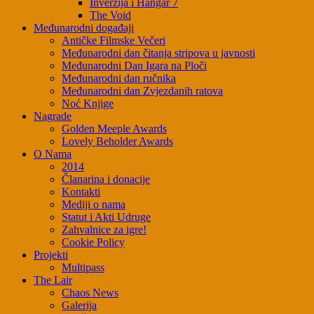
Inverzija i Hangar 7
The Void
Međunarodni događaji
Antičke Filmske Večeri
Međunarodni dan čitanja stripova u javnosti
Međunarodni Dan Igara na Ploči
Međunarodni dan ručnika
Međunarodni dan Zvjezdanih ratova
Noć Knjige
Nagrade
Golden Meeple Awards
Lovely Beholder Awards
O Nama
2014
Članarina i donacije
Kontakti
Mediji o nama
Statut i Akti Udruge
Zahvalnice za igre!
Cookie Policy
Projekti
Multipass
The Lair
Chaos News
Galerija