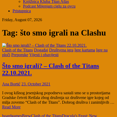
Knjižnica Kluba Titan Atlas
Podcast Mijenjam ciglu za ovcu
Pristupnica
Friday, August 07, 2026
Tag:
što smo igrali na Clashu
Clash of the Titans
Događaj
Društvena igra
Igre kartama
Igre na
ploči
Preporuke
Vijesti i obavijesti
Što smo igrali? – Clash of the Titans
22.10.2021.
Ana Bortić
23. October 2021
I ovog kišnog jesenjskog popodneva sastali smo se u prostorijama
Gradske četvrti Retfala zbog druženja uz društvene igre kojeg od
milja zovemo “Clash of the Titans”. Dobrog društva i zanimljivih …
Read More
boardgames
Brew
Clash of the Titans
Dracula's Feast: New