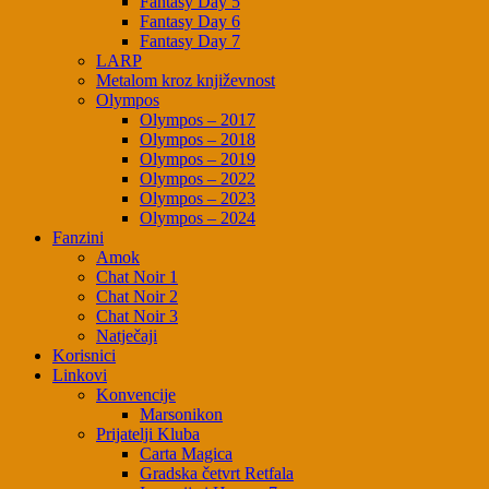
Fantasy Day 5
Fantasy Day 6
Fantasy Day 7
LARP
Metalom kroz književnost
Olympos
Olympos – 2017
Olympos – 2018
Olympos – 2019
Olympos – 2022
Olympos – 2023
Olympos – 2024
Fanzini
Amok
Chat Noir 1
Chat Noir 2
Chat Noir 3
Natječaji
Korisnici
Linkovi
Konvencije
Marsonikon
Prijatelji Kluba
Carta Magica
Gradska četvrt Retfala