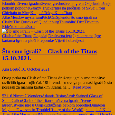
Blood
društvena igra
društvene igre
društvene igre u Osijeku
druženje
petkom popodne
Galaxy Trucker
Igra na ploči
Isle of Skye: From
Chieftain to King
King of Tokyo
Klub Titan
Atlas
Meadow
mysterium
PitchCar
Splendor
što smo igrali na
Clashu
The Quacks of Quedlinburg
Thumblin' Dice
Ticket to
Ride
Yokohama
Zoar
Clash of the Titans
Događaj
Društvena igra
Igra kartama
Igre
kartama
Igre na ploči
Preporuke
Vijesti i obavijesti
Što smo igrali? – Clash of the Titans
15.10.2021.
Ana Bortić
16. October 2021
Ovog petka na Clash of the Titans druženju igralo smo mnoštvo
različitih igara – njih čak 18! Premda su ovoga puta naši igrači često
posezali za manjim kartaškim igrama na …
Read More
5211
6 Nimmt
7 Wonders
Atlantis Rising
Azul: Stained Glass of
Sintra
Calico
Clash of the Titans
društvena igra
društvene
igre
društvene igre u Osijeku
druženje petkom popodne
Dungeon
Mayhem
Dwarves in Trouble
History of the World
Igra na ploči
Klub
Titan Atlas
Mastermind
Monopoly Game of Thrones
Project L
Quacks