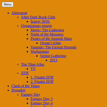
Skip
Menu
to
content
Aktivnosti
After Dark Book Club
Izazov 2016.
Organizirano igranje
Magic: The Gathering
Night of the Monsters
Pirates of the Spanish Main
Ocean’s Edge
Vampire: The Eternal Struggle
Warhammer
Spring Gathering
2015
Tim Titan Atlas
TV
ZFIF
1. Finalni ZFIF
2. Finalni ZFIF
Clash of the Titans
Događaji
Fantasy Day
Fantasy Day 3
Fantasy Day 4