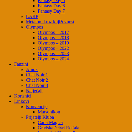
Fantasy Day 5
Fantasy Day 6
Fantasy Day 7
LARP
Metalom kroz književnost
Olympos
Olympos – 2017
Olympos – 2018
Olympos – 2019
Olympos – 2022
Olympos – 2023
Olympos – 2024
Fanzini
Amok
Chat Noir 1
Chat Noir 2
Chat Noir 3
Natječaji
Korisnici
Linkovi
Konvencije
Marsonikon
Prijatelji Kluba
Carta Magica
Gradska četvrt Retfala