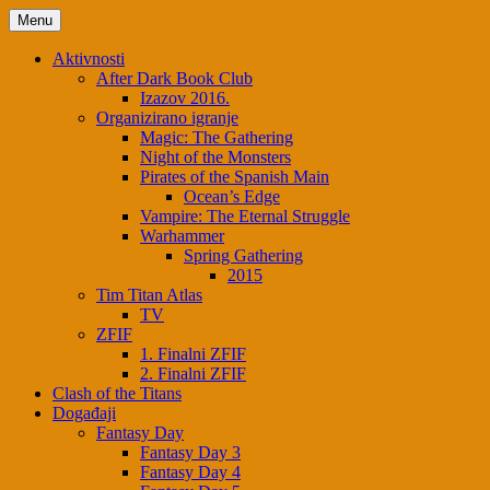
Menu
Aktivnosti
After Dark Book Club
Izazov 2016.
Organizirano igranje
Magic: The Gathering
Night of the Monsters
Pirates of the Spanish Main
Ocean’s Edge
Vampire: The Eternal Struggle
Warhammer
Spring Gathering
2015
Tim Titan Atlas
TV
ZFIF
1. Finalni ZFIF
2. Finalni ZFIF
Clash of the Titans
Događaji
Fantasy Day
Fantasy Day 3
Fantasy Day 4