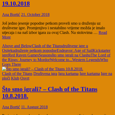
19.10.2018
Ana Bortić
21. October 2018
Još jedno jesenje popodne petkom proveli smo u druženju uz
društvene igre. Promjenjivo i nestabilno vrijeme možda je imalo
utjecaja i na naš izbor igara za ovaj Clash. Na stolovima …
Read
More
Above and Below
Clash of the Titans
društvene igre u
Osijeku
druženje petkom popodne
Endeavor: Age of Sail
Kickstarter
igre
Red Raven Games
Seasons
što smo igrali na Clashu
The Lord of
the Rings: Journey to Mordor
Welcome to...
Western Legends
Who
Goes There
Clash of the Titans
Društvena igra
Igra kartama
Igre kartama
Igre na
ploči
Klub
Osvrt
Što smo igrali? – Clash of the Titans
10.8.2018.
Ana Bortić
11. August 2018