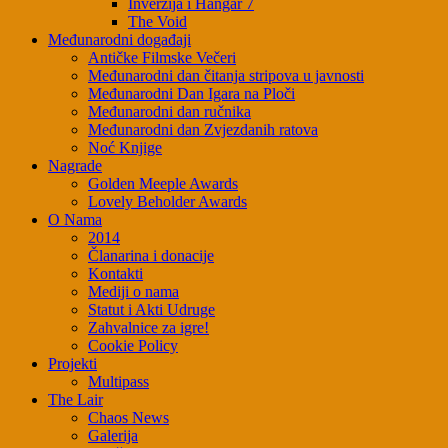
Inverzija i Hangar 7
The Void
Međunarodni događaji
Antičke Filmske Večeri
Međunarodni dan čitanja stripova u javnosti
Međunarodni Dan Igara na Ploči
Međunarodni dan ručnika
Međunarodni dan Zvjezdanih ratova
Noć Knjige
Nagrade
Golden Meeple Awards
Lovely Beholder Awards
O Nama
2014
Članarina i donacije
Kontakti
Mediji o nama
Statut i Akti Udruge
Zahvalnice za igre!
Cookie Policy
Projekti
Multipass
The Lair
Chaos News
Galerija