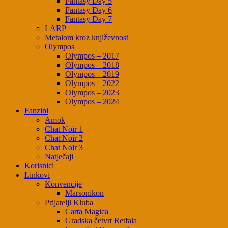
Fantasy Day 5
Fantasy Day 6
Fantasy Day 7
LARP
Metalom kroz književnost
Olympos
Olympos – 2017
Olympos – 2018
Olympos – 2019
Olympos – 2022
Olympos – 2023
Olympos – 2024
Fanzini
Amok
Chat Noir 1
Chat Noir 2
Chat Noir 3
Natječaji
Korisnici
Linkovi
Konvencije
Marsonikon
Prijatelji Kluba
Carta Magica
Gradska četvrt Retfala