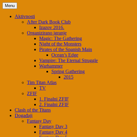
Menu
Aktivnosti
After Dark Book Club
Izazov 2016.
Organizirano igranje
Magic: The Gathering
Night of the Monsters
Pirates of the Spanish Main
Ocean’s Edge
Vampire: The Eternal Struggle
Warhammer
Spring Gathering
2015
Tim Titan Atlas
TV
ZFIF
1. Finalni ZFIF
2. Finalni ZFIF
Clash of the Titans
Događaji
Fantasy Day
Fantasy Day 3
Fantasy Day 4