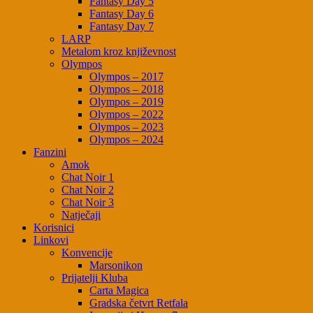
Fantasy Day 5
Fantasy Day 6
Fantasy Day 7
LARP
Metalom kroz književnost
Olympos
Olympos – 2017
Olympos – 2018
Olympos – 2019
Olympos – 2022
Olympos – 2023
Olympos – 2024
Fanzini
Amok
Chat Noir 1
Chat Noir 2
Chat Noir 3
Natječaji
Korisnici
Linkovi
Konvencije
Marsonikon
Prijatelji Kluba
Carta Magica
Gradska četvrt Retfala