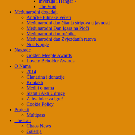
Inverzija i Hangar 7
The Void
Međunarodni događaji
Antičke Filmske Večeri
Međunarodni dan čitanja stripova u javnosti
Međunarodni Dan Igara na Ploči
Međunarodni dan ručnika
Međunarodni dan Zvjezdanih ratova
Noć Knjige
Nagrade
Golden Meeple Awards
Lovely Beholder Awards
O Nama
2014
Članarina i donacije
Kontakti
Mediji o nama
Statut i Akti Udruge
Zahvalnice za igre!
Cookie Policy
Projekti
Multipass
The Lair
Chaos News
Galerija