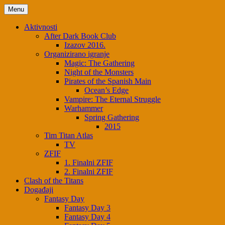
Skip
Menu
to
content
Aktivnosti
After Dark Book Club
Izazov 2016.
Organizirano igranje
Magic: The Gathering
Night of the Monsters
Pirates of the Spanish Main
Ocean’s Edge
Vampire: The Eternal Struggle
Warhammer
Spring Gathering
2015
Tim Titan Atlas
TV
ZFIF
1. Finalni ZFIF
2. Finalni ZFIF
Clash of the Titans
Događaji
Fantasy Day
Fantasy Day 3
Fantasy Day 4