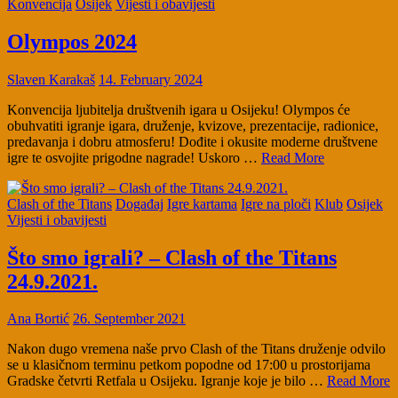
Konvencija
Osijek
Vijesti i obavijesti
Olympos 2024
Slaven Karakaš
14. February 2024
Konvencija ljubitelja društvenih igara u Osijeku! Olympos će
obuhvatiti igranje igara, druženje, kvizove, prezentacije, radionice,
predavanja i dobru atmosferu! Dođite i okusite moderne društvene
igre te osvojite prigodne nagrade! Uskoro …
Read More
Clash of the Titans
Događaj
Igre kartama
Igre na ploči
Klub
Osijek
Vijesti i obavijesti
Što smo igrali? – Clash of the Titans
24.9.2021.
Ana Bortić
26. September 2021
Nakon dugo vremena naše prvo Clash of the Titans druženje odvilo
se u klasičnom terminu petkom popodne od 17:00 u prostorijama
Gradske četvrti Retfala u Osijeku. Igranje koje je bilo …
Read More