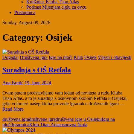
Knjižnica Kluba Titan Atlas
Podcast Mijenjam ciglu za ovcu
Pristupnica
Sunday, August 09, 2026
Category:
Osijek
Događaj
Društvena igra
Igre na ploči
Klub
Osijek
Vijesti i obavijesti
Suradnja s OŠ Retfala
Ana Bortić
19. June 2024
Ovim putem predstavljamo vam jedan od noviteta u radu Kluba
Titan Atlas, a to je suradnja s osnovnom školom Retfala u Osijeku,
gdje volonteri našeg kluba provode igraonice društvenih igara …
Read More
društvena igra
društvene igre
društvene igre u Osijeku
Igra na
ploči
Igraonica
Klub Titan Atlas
osnovna škola