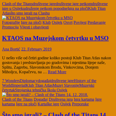
Clash of the Titans
društvene igre
društvene igre petkom
društvene
igre u Osijeku
druženje petkom popodne
Igra na ploči
Klub Titan
Atlas
što smo igrali na Clashu
Fotografije
Igre na ploči
Klub
Osijek
Osvrt
Povijest
Predavanje
Promocija
Vijesti i obavijesti
KTAOS na Muzejskom četvrtku u MSO
Ana Bortić
22. February 2019
U nešto više od četiri godine koliko postoji Klub Titan Atlas nakon
gostovanja i predstavljanja po gradovima i mjestima lijepe naše,
Splitu, Zagrebu, Slavonskom Brodu, Vinkovcima, Donjem
Miholjcu, Kopačevu, na …
Read More
7 Wonders
Diplomacy
događaj
društvene igre
History of the
World
Imperial
Klub Titan Atlas
Muzej Slavonije
Muzejski
četvrtak
Strojarska tehnička škola Osijek
Clash of the Titans
Događaj
Društvena igra
Igra kartama
Igre
kartama
Igre na ploči
Kartaške igre
Osijek
Preporuke
Što smo igrali? – Clash of the Titans 14.