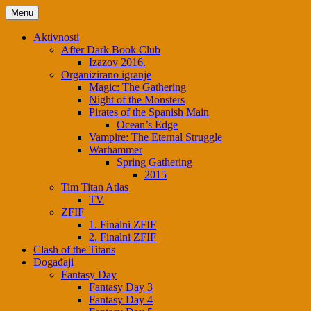
Skip
Menu
to
content
Aktivnosti
After Dark Book Club
Izazov 2016.
Organizirano igranje
Magic: The Gathering
Night of the Monsters
Pirates of the Spanish Main
Ocean’s Edge
Vampire: The Eternal Struggle
Warhammer
Spring Gathering
2015
Tim Titan Atlas
TV
ZFIF
1. Finalni ZFIF
2. Finalni ZFIF
Clash of the Titans
Događaji
Fantasy Day
Fantasy Day 3
Fantasy Day 4