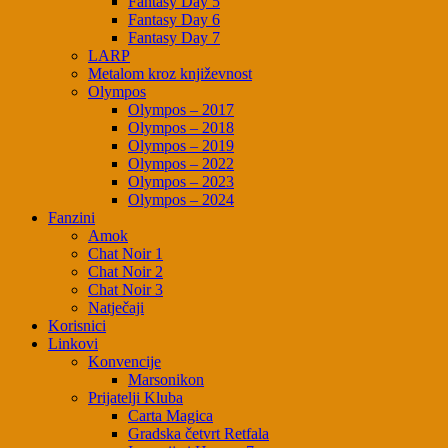
Fantasy Day 5
Fantasy Day 6
Fantasy Day 7
LARP
Metalom kroz književnost
Olympos
Olympos – 2017
Olympos – 2018
Olympos – 2019
Olympos – 2022
Olympos – 2023
Olympos – 2024
Fanzini
Amok
Chat Noir 1
Chat Noir 2
Chat Noir 3
Natječaji
Korisnici
Linkovi
Konvencije
Marsonikon
Prijatelji Kluba
Carta Magica
Gradska četvrt Retfala