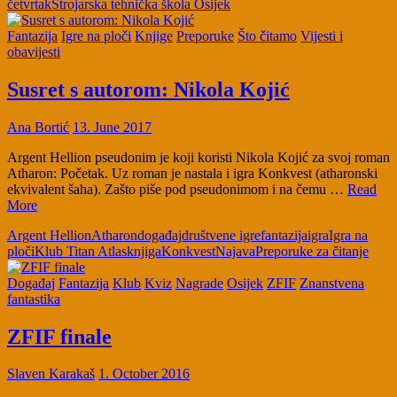
četvrtak
Strojarska tehnička škola Osijek
Fantazija
Igre na ploči
Knjige
Preporuke
Što čitamo
Vijesti i
obavijesti
Susret s autorom: Nikola Kojić
Ana Bortić
13. June 2017
Argent Hellion pseudonim je koji koristi Nikola Kojić za svoj roman
Atharon: Početak. Uz roman je nastala i igra Konkvest (atharonski
ekvivalent šaha). Zašto piše pod pseudonimom i na čemu …
Read
More
Argent Hellion
Atharon
događaj
društvene igre
fantazija
igra
Igra na
ploči
Klub Titan Atlas
knjiga
Konkvest
Najava
Preporuke za čitanje
Događaj
Fantazija
Klub
Kviz
Nagrade
Osijek
ZFIF
Znanstvena
fantastika
ZFIF finale
Slaven Karakaš
1. October 2016