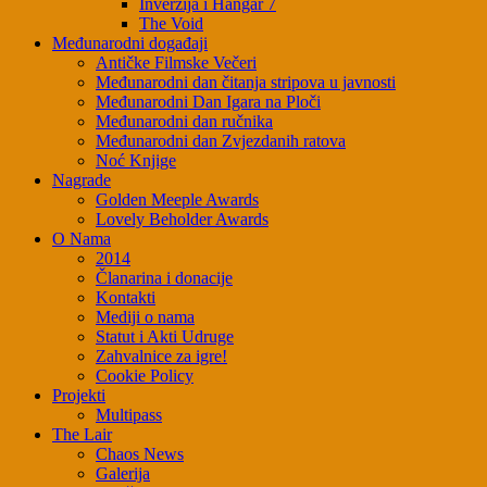
Inverzija i Hangar 7
The Void
Međunarodni događaji
Antičke Filmske Večeri
Međunarodni dan čitanja stripova u javnosti
Međunarodni Dan Igara na Ploči
Međunarodni dan ručnika
Međunarodni dan Zvjezdanih ratova
Noć Knjige
Nagrade
Golden Meeple Awards
Lovely Beholder Awards
O Nama
2014
Članarina i donacije
Kontakti
Mediji o nama
Statut i Akti Udruge
Zahvalnice za igre!
Cookie Policy
Projekti
Multipass
The Lair
Chaos News
Galerija