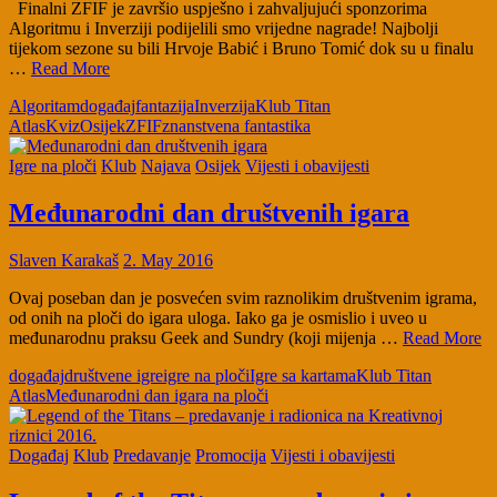
Finalni ZFIF je završio uspješno i zahvaljujući sponzorima
Algoritmu i Inverziji podijelili smo vrijedne nagrade! Najbolji
tijekom sezone su bili Hrvoje Babić i Bruno Tomić dok su u finalu
…
Read More
Algoritam
događaj
fantazija
Inverzija
Klub Titan
Atlas
Kviz
Osijek
ZFIF
znanstvena fantastika
Igre na ploči
Klub
Najava
Osijek
Vijesti i obavijesti
Međunarodni dan društvenih igara
Slaven Karakaš
2. May 2016
Ovaj poseban dan je posvećen svim raznolikim društvenim igrama,
od onih na ploči do igara uloga. Iako ga je osmislio i uveo u
međunarodnu praksu Geek and Sundry (koji mijenja …
Read More
događaj
društvene igre
igre na ploči
Igre sa kartama
Klub Titan
Atlas
Međunarodni dan igara na ploči
Događaj
Klub
Predavanje
Promocija
Vijesti i obavijesti