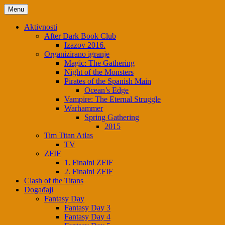
Menu
Aktivnosti
After Dark Book Club
Izazov 2016.
Organizirano igranje
Magic: The Gathering
Night of the Monsters
Pirates of the Spanish Main
Ocean’s Edge
Vampire: The Eternal Struggle
Warhammer
Spring Gathering
2015
Tim Titan Atlas
TV
ZFIF
1. Finalni ZFIF
2. Finalni ZFIF
Clash of the Titans
Događaji
Fantasy Day
Fantasy Day 3
Fantasy Day 4