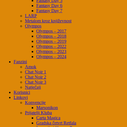
Fantasy Day 5
Fantasy Day 6
Fantasy Day 7
LARP
Metalom kroz književnost
Olympos
Olympos – 2017
Olympos – 2018
Olympos – 2019
Olympos – 2022
Olympos – 2023
Olympos – 2024
Fanzini
Amok
Chat Noir 1
Chat Noir 2
Chat Noir 3
Natječaji
Korisnici
Linkovi
Konvencije
Marsonikon
Prijatelji Kluba
Carta Magica
Gradska četvrt Retfala