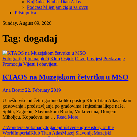
Knjižnica Kluba Titan Atlas
Podcast Mijenjam ciglu za ovcu
Pristupnica
Sunday, August 09, 2026
Tag:
događaj
Fotografije
Igre na ploči
Klub
Osijek
Osvrt
Povijest
Predavanje
Promocija
Vijesti i obavijesti
KTAOS na Muzejskom četvrtku u MSO
Ana Bortić
22. February 2019
U nešto više od četiri godine koliko postoji Klub Titan Atlas nakon
gostovanja i predstavljanja po gradovima i mjestima lijepe naše,
Splitu, Zagrebu, Slavonskom Brodu, Vinkovcima, Donjem
Miholjcu, Kopačevu, na …
Read More
7 Wonders
Diplomacy
događaj
društvene igre
History of the
World
Imperial
Klub Titan Atlas
Muzej Slavonije
Muzejski