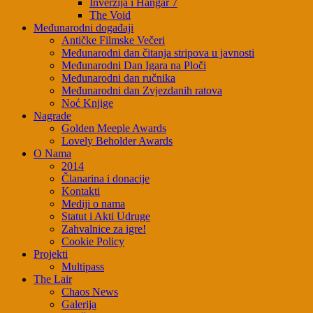
Inverzija i Hangar 7
The Void
Međunarodni događaji
Antičke Filmske Večeri
Međunarodni dan čitanja stripova u javnosti
Međunarodni Dan Igara na Ploči
Međunarodni dan ručnika
Međunarodni dan Zvjezdanih ratova
Noć Knjige
Nagrade
Golden Meeple Awards
Lovely Beholder Awards
O Nama
2014
Članarina i donacije
Kontakti
Mediji o nama
Statut i Akti Udruge
Zahvalnice za igre!
Cookie Policy
Projekti
Multipass
The Lair
Chaos News
Galerija