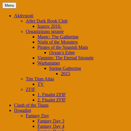
Menu
Aktivnosti
After Dark Book Club
Izazov 2016.
Organizirano igranje
Magic: The Gathering
Night of the Monsters
Pirates of the Spanish Main
Ocean’s Edge
Vampire: The Eternal Struggle
Warhammer
Spring Gathering
2015
Tim Titan Atlas
TV
ZFIF
1. Finalni ZFIF
2. Finalni ZFIF
Clash of the Titans
Događaji
Fantasy Day
Fantasy Day 3
Fantasy Day 4