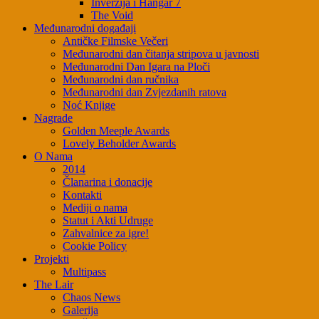
Inverzija i Hangar 7
The Void
Međunarodni događaji
Antičke Filmske Večeri
Međunarodni dan čitanja stripova u javnosti
Međunarodni Dan Igara na Ploči
Međunarodni dan ručnika
Međunarodni dan Zvjezdanih ratova
Noć Knjige
Nagrade
Golden Meeple Awards
Lovely Beholder Awards
O Nama
2014
Članarina i donacije
Kontakti
Mediji o nama
Statut i Akti Udruge
Zahvalnice za igre!
Cookie Policy
Projekti
Multipass
The Lair
Chaos News
Galerija