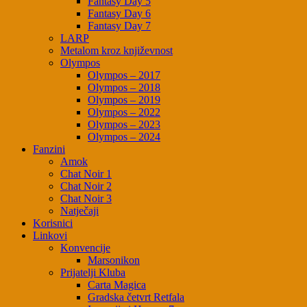
Fantasy Day 5
Fantasy Day 6
Fantasy Day 7
LARP
Metalom kroz književnost
Olympos
Olympos – 2017
Olympos – 2018
Olympos – 2019
Olympos – 2022
Olympos – 2023
Olympos – 2024
Fanzini
Amok
Chat Noir 1
Chat Noir 2
Chat Noir 3
Natječaji
Korisnici
Linkovi
Konvencije
Marsonikon
Prijatelji Kluba
Carta Magica
Gradska četvrt Retfala