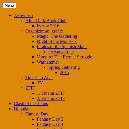
Skip
Menu
to
content
Aktivnosti
After Dark Book Club
Izazov 2016.
Organizirano igranje
Magic: The Gathering
Night of the Monsters
Pirates of the Spanish Main
Ocean’s Edge
Vampire: The Eternal Struggle
Warhammer
Spring Gathering
2015
Tim Titan Atlas
TV
ZFIF
1. Finalni ZFIF
2. Finalni ZFIF
Clash of the Titans
Događaji
Fantasy Day
Fantasy Day 3
Fantasy Day 4