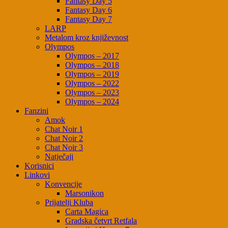
Fantasy Day 5
Fantasy Day 6
Fantasy Day 7
LARP
Metalom kroz književnost
Olympos
Olympos – 2017
Olympos – 2018
Olympos – 2019
Olympos – 2022
Olympos – 2023
Olympos – 2024
Fanzini
Amok
Chat Noir 1
Chat Noir 2
Chat Noir 3
Natječaji
Korisnici
Linkovi
Konvencije
Marsonikon
Prijatelji Kluba
Carta Magica
Gradska četvrt Retfala