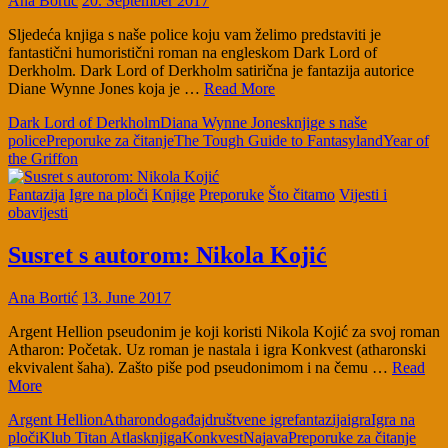
Ana Bortić
20. September 2017
Sljedeća knjiga s naše police koju vam želimo predstaviti je
fantastični humoristični roman na engleskom Dark Lord of
Derkholm. Dark Lord of Derkholm satirična je fantazija autorice
Diane Wynne Jones koja je …
Read More
Dark Lord of Derkholm
Diana Wynne Jones
knjige s naše
police
Preporuke za čitanje
The Tough Guide to Fantasyland
Year of
the Griffon
Fantazija
Igre na ploči
Knjige
Preporuke
Što čitamo
Vijesti i
obavijesti
Susret s autorom: Nikola Kojić
Ana Bortić
13. June 2017
Argent Hellion pseudonim je koji koristi Nikola Kojić za svoj roman
Atharon: Početak. Uz roman je nastala i igra Konkvest (atharonski
ekvivalent šaha). Zašto piše pod pseudonimom i na čemu …
Read
More
Argent Hellion
Atharon
događaj
društvene igre
fantazija
igra
Igra na
ploči
Klub Titan Atlas
knjiga
Konkvest
Najava
Preporuke za čitanje