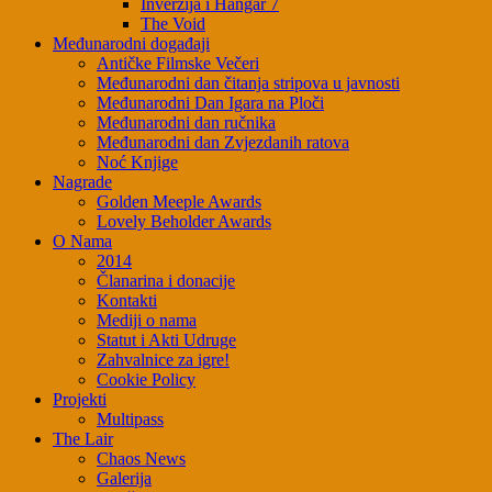
Inverzija i Hangar 7
The Void
Međunarodni događaji
Antičke Filmske Večeri
Međunarodni dan čitanja stripova u javnosti
Međunarodni Dan Igara na Ploči
Međunarodni dan ručnika
Međunarodni dan Zvjezdanih ratova
Noć Knjige
Nagrade
Golden Meeple Awards
Lovely Beholder Awards
O Nama
2014
Članarina i donacije
Kontakti
Mediji o nama
Statut i Akti Udruge
Zahvalnice za igre!
Cookie Policy
Projekti
Multipass
The Lair
Chaos News
Galerija