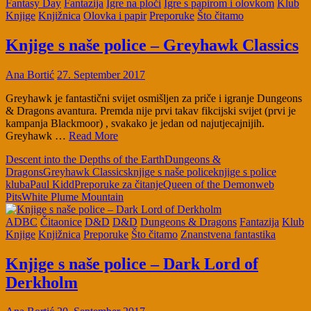
Fantasy Day
Fantazija
Igre na ploči
Igre s papirom i olovkom
Klub
Knjige
Knjižnica
Olovka i papir
Preporuke
Što čitamo
Knjige s naše police – Greyhawk Classics
Ana Bortić
27. September 2017
Greyhawk je fantastični svijet osmišljen za priče i igranje Dungeons
& Dragons avantura. Premda nije prvi takav fikcijski svijet (prvi je
kampanja Blackmoor) , svakako je jedan od najutjecajnijih.
Greyhawk …
Read More
Descent into the Depths of the Earth
Dungeons &
Dragons
Greyhawk Classics
knjige s naše police
knjige s police
kluba
Paul Kidd
Preporuke za čitanje
Queen of the Demonweb
Pits
White Plume Mountain
ADBC
Čitaonice
D&D
D&D
Dungeons & Dragons
Fantazija
Klub
Knjige
Knjižnica
Preporuke
Što čitamo
Znanstvena fantastika
Knjige s naše police – Dark Lord of
Derkholm