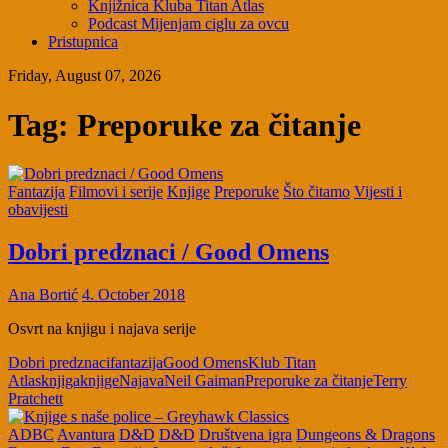
Knjižnica Kluba Titan Atlas
Podcast Mijenjam ciglu za ovcu
Pristupnica
Friday, August 07, 2026
Tag:
Preporuke za čitanje
Fantazija
Filmovi i serije
Knjige
Preporuke
Što čitamo
Vijesti i
obavijesti
Dobri predznaci / Good Omens
Ana Bortić
4. October 2018
Osvrt na knjigu i najava serije
Dobri predznaci
fantazija
Good Omens
Klub Titan
Atlas
knjiga
knjige
Najava
Neil Gaiman
Preporuke za čitanje
Terry
Pratchett
ADBC
Avantura
D&D
D&D
Društvena igra
Dungeons & Dragons