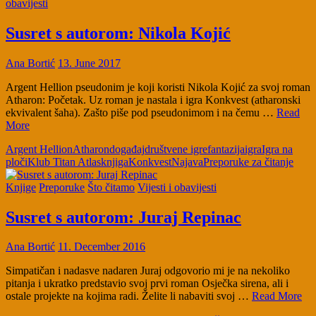
obavijesti
Susret s autorom: Nikola Kojić
Ana Bortić
13. June 2017
Argent Hellion pseudonim je koji koristi Nikola Kojić za svoj roman
Atharon: Početak. Uz roman je nastala i igra Konkvest (atharonski
ekvivalent šaha). Zašto piše pod pseudonimom i na čemu …
Read
More
Argent Hellion
Atharon
događaj
društvene igre
fantazija
igra
Igra na
ploči
Klub Titan Atlas
knjiga
Konkvest
Najava
Preporuke za čitanje
Knjige
Preporuke
Što čitamo
Vijesti i obavijesti
Susret s autorom: Juraj Repinac
Ana Bortić
11. December 2016
Simpatičan i nadasve nadaren Juraj odgovorio mi je na nekoliko
pitanja i ukratko predstavio svoj prvi roman Osječka sirena, ali i
ostale projekte na kojima radi. Želite li nabaviti svoj …
Read More