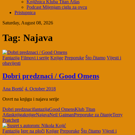
Knjižnica Kluba Titan Atlas
Podcast Mijenjam ciglu za ovcu
Pristupnica
Saturday, August 08, 2026
Tag:
Najava
Fantazija
Filmovi i serije
Knjige
Preporuke
Što čitamo
Vijesti i
obavijesti
Dobri predznaci / Good Omens
Ana Bortić
4. October 2018
Osvrt na knjigu i najava serije
Dobri predznaci
fantazija
Good Omens
Klub Titan
Atlas
knjiga
knjige
Najava
Neil Gaiman
Preporuke za čitanje
Terry
Pratchett
Fantazija
Igre na ploči
Knjige
Preporuke
Što čitamo
Vijesti i