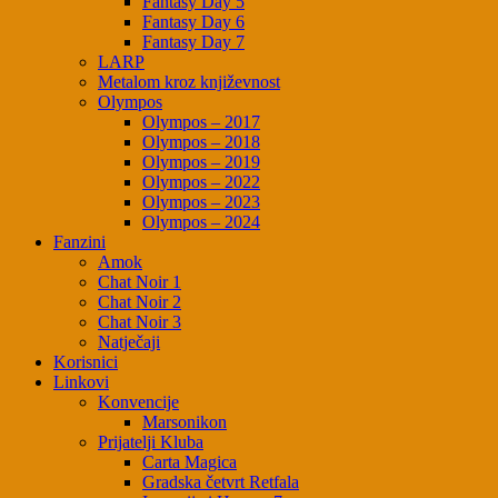
Fantasy Day 5
Fantasy Day 6
Fantasy Day 7
LARP
Metalom kroz književnost
Olympos
Olympos – 2017
Olympos – 2018
Olympos – 2019
Olympos – 2022
Olympos – 2023
Olympos – 2024
Fanzini
Amok
Chat Noir 1
Chat Noir 2
Chat Noir 3
Natječaji
Korisnici
Linkovi
Konvencije
Marsonikon
Prijatelji Kluba
Carta Magica
Gradska četvrt Retfala