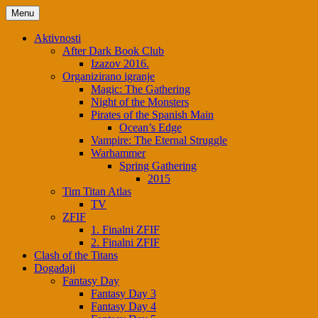
Menu
Aktivnosti
After Dark Book Club
Izazov 2016.
Organizirano igranje
Magic: The Gathering
Night of the Monsters
Pirates of the Spanish Main
Ocean’s Edge
Vampire: The Eternal Struggle
Warhammer
Spring Gathering
2015
Tim Titan Atlas
TV
ZFIF
1. Finalni ZFIF
2. Finalni ZFIF
Clash of the Titans
Događaji
Fantasy Day
Fantasy Day 3
Fantasy Day 4