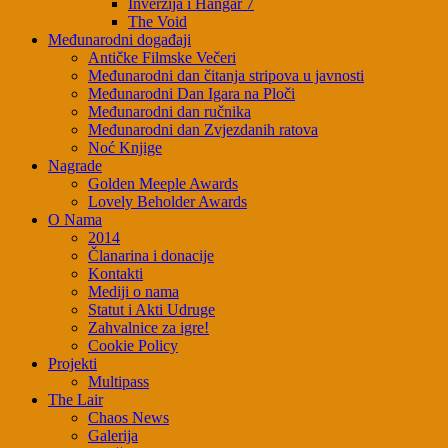
Inverzija i Hangar 7
The Void
Međunarodni događaji
Antičke Filmske Večeri
Međunarodni dan čitanja stripova u javnosti
Međunarodni Dan Igara na Ploči
Međunarodni dan ručnika
Međunarodni dan Zvjezdanih ratova
Noć Knjige
Nagrade
Golden Meeple Awards
Lovely Beholder Awards
O Nama
2014
Članarina i donacije
Kontakti
Mediji o nama
Statut i Akti Udruge
Zahvalnice za igre!
Cookie Policy
Projekti
Multipass
The Lair
Chaos News
Galerija