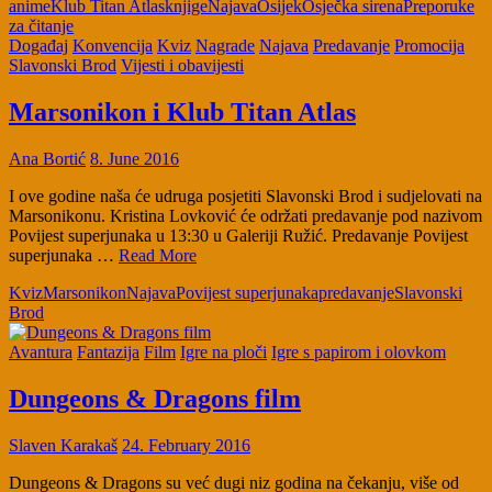
anime
Klub Titan Atlas
knjige
Najava
Osijek
Osječka sirena
Preporuke
za čitanje
Događaj
Konvencija
Kviz
Nagrade
Najava
Predavanje
Promocija
Slavonski Brod
Vijesti i obavijesti
Marsonikon i Klub Titan Atlas
Ana Bortić
8. June 2016
I ove godine naša će udruga posjetiti Slavonski Brod i sudjelovati na
Marsonikonu. Kristina Lovković će održati predavanje pod nazivom
Povijest superjunaka u 13:30 u Galeriji Ružić. Predavanje Povijest
superjunaka …
Read More
Kviz
Marsonikon
Najava
Povijest superjunaka
predavanje
Slavonski
Brod
Avantura
Fantazija
Film
Igre na ploči
Igre s papirom i olovkom
Dungeons & Dragons film
Slaven Karakaš
24. February 2016
Dungeons & Dragons su već dugi niz godina na čekanju, više od