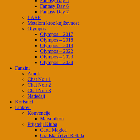
Fantasy Day 5
Fantasy Day 6
Fantasy Day 7
LARP
Metalom kroz književnost
Olympos
Olympos – 2017
Olympos – 2018
Olympos – 2019
Olympos – 2022
Olympos – 2023
Olympos – 2024
Fanzini
Amok
Chat Noir 1
Chat Noir 2
Chat Noir 3
Natječaji
Korisnici
Linkovi
Konvencije
Marsonikon
Prijatelji Kluba
Carta Magica
Gradska četvrt Retfala