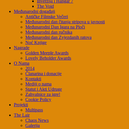
Inverzija i Hangar 7
The Void
Međunarodni događaji
Antičke Filmske Večeri
Međunarodni dan čitanja stripova u javnosti
Međunarodni Dan Igara na Ploči
Međunarodni dan ručnika
Međunarodni dan Zvjezdanih ratova
Noć Knjige
Nagrade
Golden Meeple Awards
Lovely Beholder Awards
O Nama
2014
Članarina i donacije
Kontakti
Mediji o nama
Statut i Akti Udruge
Zahvalnice za igre!
Cookie Policy
Projekti
Multipass
The Lair
Chaos News
Galerija