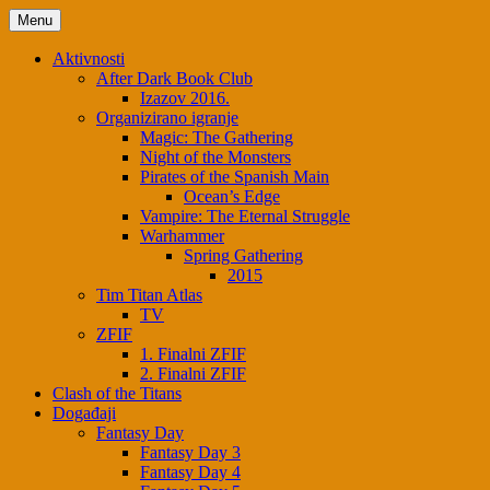
Skip
Menu
to
content
Aktivnosti
After Dark Book Club
Izazov 2016.
Organizirano igranje
Magic: The Gathering
Night of the Monsters
Pirates of the Spanish Main
Ocean’s Edge
Vampire: The Eternal Struggle
Warhammer
Spring Gathering
2015
Tim Titan Atlas
TV
ZFIF
1. Finalni ZFIF
2. Finalni ZFIF
Clash of the Titans
Događaji
Fantasy Day
Fantasy Day 3
Fantasy Day 4