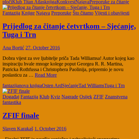
ploči
Klub Titan Atlas
knjiga
Konkvest
Najava
Preporuke za čitanje
Fantazija
Knjige
Najava
Preporuke
Što čitamo
Vijesti i obavijesti
Prijedlog za čitanje četvrtkom – Sjećanje,
Tuga i Trn
Ana Bortić
27. October 2016
Dobra vijest za sve ljubitelje priča Tada Williamsa! Autor kojeg kao
inspiraciju hvale mnoge kolege poput Georgea R. R. Martina,
Patricka Rothfussa i Christophera Paolinija, pripremio je novu
poslasticu za …
Read More
fantazija
nova knjiga
Osten Ard
Sjećanje
Tad Williams
Tuga i Trn
Događaj
Fantazija
Klub
Kviz
Nagrade
Osijek
ZFIF
Znanstvena
fantastika
ZFIF finale
Slaven Karakaš
1. October 2016