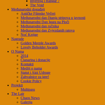
Inverzija i Hangar 7
The Void
Međunarodni događaji
Antičke Filmske Večeri
Međunarodni dan čitanja stripova u javnosti
Međunarodni Dan Igara na Ploči
Međunarodni dan ručnika
Međunarodni dan Zvjezdanih ratova
Noć Knjige
Nagrade
Golden Meeple Awards
Lovely Beholder Awards
O Nama
2014
Članarina i donacije
Kontakti
Mediji o nama
Statut i Akti Udruge
Zahvalnice za igre!
Cookie Policy
Projekti
Multipass
The Lair
Chaos News
Galerija