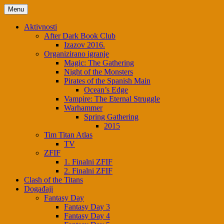
Skip
Menu
to
content
Aktivnosti
After Dark Book Club
Izazov 2016.
Organizirano igranje
Magic: The Gathering
Night of the Monsters
Pirates of the Spanish Main
Ocean’s Edge
Vampire: The Eternal Struggle
Warhammer
Spring Gathering
2015
Tim Titan Atlas
TV
ZFIF
1. Finalni ZFIF
2. Finalni ZFIF
Clash of the Titans
Događaji
Fantasy Day
Fantasy Day 3
Fantasy Day 4