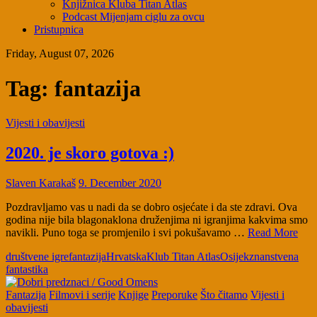
Knjižnica Kluba Titan Atlas
Podcast Mijenjam ciglu za ovcu
Pristupnica
Friday, August 07, 2026
Tag:
fantazija
Vijesti i obavijesti
2020. je skoro gotova :)
Slaven Karakaš
9. December 2020
Pozdravljamo vas u nadi da se dobro osjećate i da ste zdravi. Ova
godina nije bila blagonaklona druženjima ni igranjima kakvima smo
navikli. Puno toga se promjenilo i svi pokušavamo …
Read More
društvene igre
fantazija
Hrvatska
Klub Titan Atlas
Osijek
znanstvena
fantastika
Fantazija
Filmovi i serije
Knjige
Preporuke
Što čitamo
Vijesti i
obavijesti