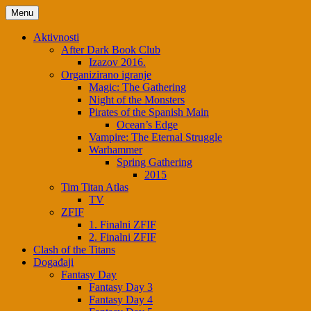
Menu
Aktivnosti
After Dark Book Club
Izazov 2016.
Organizirano igranje
Magic: The Gathering
Night of the Monsters
Pirates of the Spanish Main
Ocean’s Edge
Vampire: The Eternal Struggle
Warhammer
Spring Gathering
2015
Tim Titan Atlas
TV
ZFIF
1. Finalni ZFIF
2. Finalni ZFIF
Clash of the Titans
Događaji
Fantasy Day
Fantasy Day 3
Fantasy Day 4