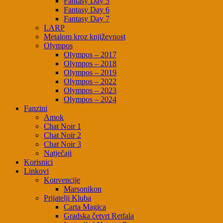
Fantasy Day 5
Fantasy Day 6
Fantasy Day 7
LARP
Metalom kroz književnost
Olympos
Olympos – 2017
Olympos – 2018
Olympos – 2019
Olympos – 2022
Olympos – 2023
Olympos – 2024
Fanzini
Amok
Chat Noir 1
Chat Noir 2
Chat Noir 3
Natječaji
Korisnici
Linkovi
Konvencije
Marsonikon
Prijatelji Kluba
Carta Magica
Gradska četvrt Retfala