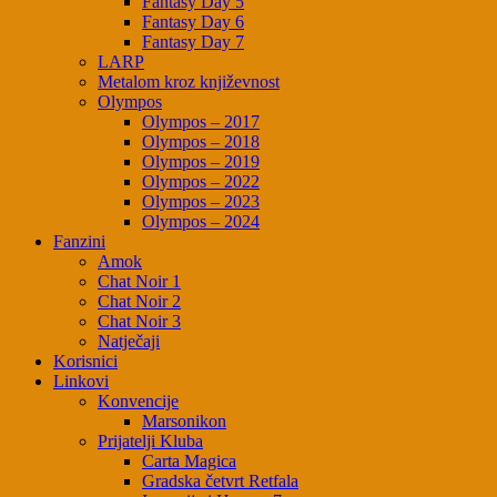
Fantasy Day 5
Fantasy Day 6
Fantasy Day 7
LARP
Metalom kroz književnost
Olympos
Olympos – 2017
Olympos – 2018
Olympos – 2019
Olympos – 2022
Olympos – 2023
Olympos – 2024
Fanzini
Amok
Chat Noir 1
Chat Noir 2
Chat Noir 3
Natječaji
Korisnici
Linkovi
Konvencije
Marsonikon
Prijatelji Kluba
Carta Magica
Gradska četvrt Retfala