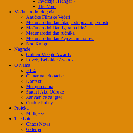
Inverzija i Hangar 7
The Void
Međunarodni događaji
Antičke Filmske Večeri
Međunarodni dan čitanja stripova u javnosti
Međunarodni Dan Igara na Ploči
Međunarodni dan ručnika
Međunarodni dan Zvjezdanih ratova
Noć Knjige
Nagrade
Golden Meeple Awards
Lovely Beholder Awards
O Nama
2014
Članarina i donacije
Kontakti
Mediji o nama
Statut i Akti Udruge
Zahvalnice za igre!
Cookie Policy
Projekti
Multipass
The Lair
Chaos News
Galerija