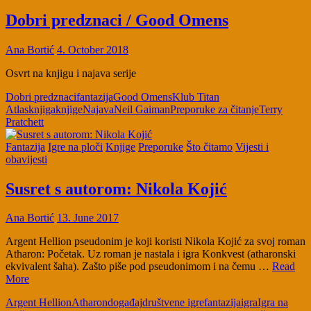
Dobri predznaci / Good Omens
Ana Bortić
4. October 2018
Osvrt na knjigu i najava serije
Dobri predznaci
fantazija
Good Omens
Klub Titan
Atlas
knjiga
knjige
Najava
Neil Gaiman
Preporuke za čitanje
Terry
Pratchett
Fantazija
Igre na ploči
Knjige
Preporuke
Što čitamo
Vijesti i
obavijesti
Susret s autorom: Nikola Kojić
Ana Bortić
13. June 2017
Argent Hellion pseudonim je koji koristi Nikola Kojić za svoj roman
Atharon: Početak. Uz roman je nastala i igra Konkvest (atharonski
ekvivalent šaha). Zašto piše pod pseudonimom i na čemu …
Read
More
Argent Hellion
Atharon
događaj
društvene igre
fantazija
igra
Igra na