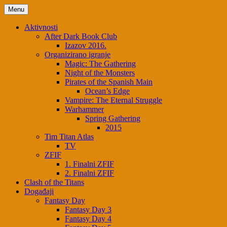
Skip
Menu
to
content
Aktivnosti
After Dark Book Club
Izazov 2016.
Organizirano igranje
Magic: The Gathering
Night of the Monsters
Pirates of the Spanish Main
Ocean’s Edge
Vampire: The Eternal Struggle
Warhammer
Spring Gathering
2015
Tim Titan Atlas
TV
ZFIF
1. Finalni ZFIF
2. Finalni ZFIF
Clash of the Titans
Događaji
Fantasy Day
Fantasy Day 3
Fantasy Day 4