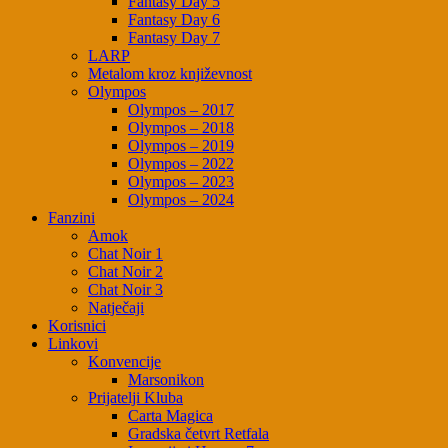
Fantasy Day 5
Fantasy Day 6
Fantasy Day 7
LARP
Metalom kroz književnost
Olympos
Olympos – 2017
Olympos – 2018
Olympos – 2019
Olympos – 2022
Olympos – 2023
Olympos – 2024
Fanzini
Amok
Chat Noir 1
Chat Noir 2
Chat Noir 3
Natječaji
Korisnici
Linkovi
Konvencije
Marsonikon
Prijatelji Kluba
Carta Magica
Gradska četvrt Retfala