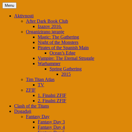
Menu
Aktivnosti
After Dark Book Club
Izazov 2016.
Organizirano igranje
Magic: The Gathering
Night of the Monsters
Pirates of the Spanish Main
Ocean’s Edge
Vampire: The Eternal Struggle
Warhammer
Spring Gathering
2015
Tim Titan Atlas
TV
ZFIF
1. Finalni ZFIF
2. Finalni ZFIF
Clash of the Titans
Događaji
Fantasy Day
Fantasy Day 3
Fantasy Day 4