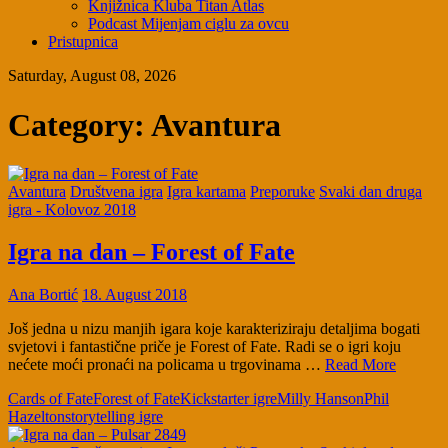
Knjižnica Kluba Titan Atlas
Podcast Mijenjam ciglu za ovcu
Pristupnica
Saturday, August 08, 2026
Category:
Avantura
Avantura
Društvena igra
Igra kartama
Preporuke
Svaki dan druga
igra - Kolovoz 2018
Igra na dan – Forest of Fate
Ana Bortić
18. August 2018
Još jedna u nizu manjih igara koje karakteriziraju detaljima bogati
svjetovi i fantastične priče je Forest of Fate. Radi se o igri koju
nećete moći pronaći na policama u trgovinama …
Read More
Cards of Fate
Forest of Fate
Kickstarter igre
Milly Hanson
Phil
Hazelton
storytelling igre