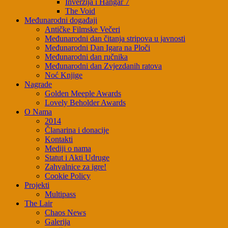
Inverzija i Hangar 7
The Void
Međunarodni događaji
Antičke Filmske Večeri
Međunarodni dan čitanja stripova u javnosti
Međunarodni Dan Igara na Ploči
Međunarodni dan ručnika
Međunarodni dan Zvjezdanih ratova
Noć Knjige
Nagrade
Golden Meeple Awards
Lovely Beholder Awards
O Nama
2014
Članarina i donacije
Kontakti
Mediji o nama
Statut i Akti Udruge
Zahvalnice za igre!
Cookie Policy
Projekti
Multipass
The Lair
Chaos News
Galerija