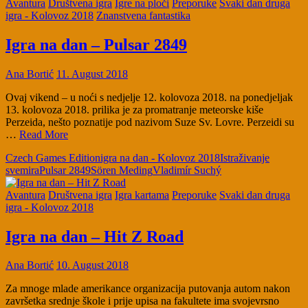
Avantura
Društvena igra
Igre na ploči
Preporuke
Svaki dan druga
igra - Kolovoz 2018
Znanstvena fantastika
Igra na dan – Pulsar 2849
Ana Bortić
11. August 2018
Ovaj vikend – u noći s nedjelje 12. kolovoza 2018. na ponedjeljak
13. kolovoza 2018. prilika je za promatranje meteorske kiše
Perzeida, nešto poznatije pod nazivom Suze Sv. Lovre. Perzeidi su
…
Read More
Czech Games Edition
igra na dan - Kolovoz 2018
Istraživanje
svemira
Pulsar 2849
Sören Meding
Vladimír Suchý
Avantura
Društvena igra
Igra kartama
Preporuke
Svaki dan druga
igra - Kolovoz 2018
Igra na dan – Hit Z Road
Ana Bortić
10. August 2018
Za mnoge mlade amerikance organizacija putovanja autom nakon
završetka srednje škole i prije upisa na fakultete ima svojevrsno