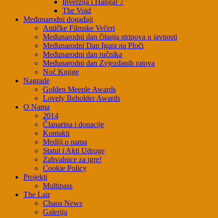
Inverzija i Hangar 7
The Void
Međunarodni događaji
Antičke Filmske Večeri
Međunarodni dan čitanja stripova u javnosti
Međunarodni Dan Igara na Ploči
Međunarodni dan ručnika
Međunarodni dan Zvjezdanih ratova
Noć Knjige
Nagrade
Golden Meeple Awards
Lovely Beholder Awards
O Nama
2014
Članarina i donacije
Kontakti
Mediji o nama
Statut i Akti Udruge
Zahvalnice za igre!
Cookie Policy
Projekti
Multipass
The Lair
Chaos News
Galerija