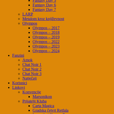
Fantasy Day 5
Fantasy Day 6
Fantasy Day 7
LARP
Metalom kroz književnost
Olympos
Olympos – 2017
Olympos – 2018
Olympos – 2019
Olympos – 2022
Olympos – 2023
Olympos – 2024
Fanzini
Amok
Chat Noir 1
Chat Noir 2
Chat Noir 3
Natječaji
Korisnici
Linkovi
Konvencije
Marsonikon
Prijatelji Kluba
Carta Magica
Gradska četvrt Retfala