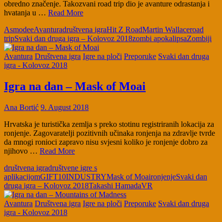
obredno značenje. Takozvani road trip dio je avanture odrastanja i
hvatanja u …
Read More
Asmodee
Avantura
društvena igra
Hit Z Road
Martin Wallace
road
trip
Svaki dan druga igra – Kolovoz 2018
zombi apokalipsa
Zombiji
Avantura
Društvena igra
Igre na ploči
Preporuke
Svaki dan druga
igra - Kolovoz 2018
Igra na dan – Mask of Moai
Ana Bortić
9. August 2018
Hrvatska je turistička zemlja s preko stotinu registriranih lokacija za
ronjenje. Zagovaratelji pozitivnih učinaka ronjenja na zdravlje tvrde
da mnogi ronioci zapravo nisu svjesni koliko je ronjenje dobro za
njihovo …
Read More
društvena igra
društvene igre s
aplikacijom
GIFT10INDUSTRY
Mask of Moai
ronjenje
Svaki dan
druga igra – Kolovoz 2018
Takashi Hamada
VR
Avantura
Društvena igra
Igre na ploči
Preporuke
Svaki dan druga
igra - Kolovoz 2018