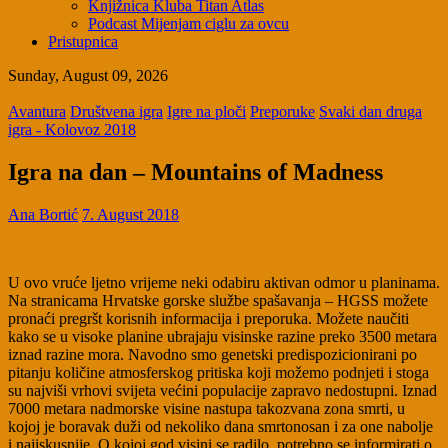
Knjižnica Kluba Titan Atlas
Podcast Mijenjam ciglu za ovcu
Pristupnica
Sunday, August 09, 2026
Avantura
Društvena igra
Igre na ploči
Preporuke
Svaki dan druga
igra - Kolovoz 2018
Igra na dan – Mountains of Madness
Ana Bortić
7. August 2018
U ovo vruće ljetno vrijeme neki odabiru aktivan odmor u planinama.
Na stranicama Hrvatske gorske službe spašavanja – HGSS možete
pronaći pregršt korisnih informacija i preporuka. Možete naučiti
kako se u visoke planine ubrajaju visinske razine preko 3500 metara
iznad razine mora. Navodno smo genetski predispozicionirani po
pitanju količine atmosferskog pritiska koji možemo podnjeti i stoga
su najviši vrhovi svijeta većini populacije zapravo nedostupni. Iznad
7000 metara nadmorske visine nastupa takozvana zona smrti, u
kojoj je boravak duži od nekoliko dana smrtonosan i za one nabolje
i najiskusnije. O kojoj god visini se radilo, potrebno se informirati o