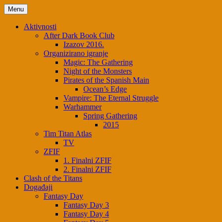
Menu
Aktivnosti
After Dark Book Club
Izazov 2016.
Organizirano igranje
Magic: The Gathering
Night of the Monsters
Pirates of the Spanish Main
Ocean’s Edge
Vampire: The Eternal Struggle
Warhammer
Spring Gathering
2015
Tim Titan Atlas
TV
ZFIF
1. Finalni ZFIF
2. Finalni ZFIF
Clash of the Titans
Događaji
Fantasy Day
Fantasy Day 3
Fantasy Day 4