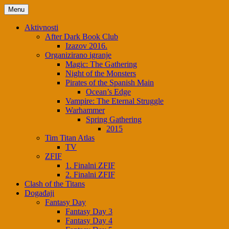
Menu
Aktivnosti
After Dark Book Club
Izazov 2016.
Organizirano igranje
Magic: The Gathering
Night of the Monsters
Pirates of the Spanish Main
Ocean’s Edge
Vampire: The Eternal Struggle
Warhammer
Spring Gathering
2015
Tim Titan Atlas
TV
ZFIF
1. Finalni ZFIF
2. Finalni ZFIF
Clash of the Titans
Događaji
Fantasy Day
Fantasy Day 3
Fantasy Day 4