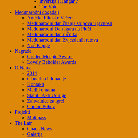
Inverzija i Hangar 7
The Void
Međunarodni događaji
Antičke Filmske Večeri
Međunarodni dan čitanja stripova u javnosti
Međunarodni Dan Igara na Ploči
Međunarodni dan ručnika
Međunarodni dan Zvjezdanih ratova
Noć Knjige
Nagrade
Golden Meeple Awards
Lovely Beholder Awards
O Nama
2014
Članarina i donacije
Kontakti
Mediji o nama
Statut i Akti Udruge
Zahvalnice za igre!
Cookie Policy
Projekti
Multipass
The Lair
Chaos News
Galerija