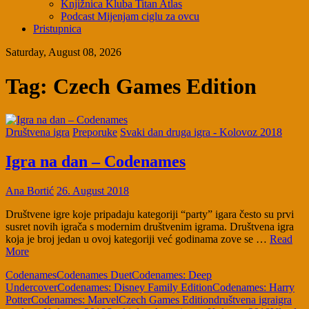
Knjižnica Kluba Titan Atlas
Podcast Mijenjam ciglu za ovcu
Pristupnica
Saturday, August 08, 2026
Tag:
Czech Games Edition
Društvena igra
Preporuke
Svaki dan druga igra - Kolovoz 2018
Igra na dan – Codenames
Ana Bortić
26. August 2018
Društvene igre koje pripadaju kategoriji “party” igara često su prvi
susret novih igrača s modernim društvenim igrama. Društvena igra
koja je broj jedan u ovoj kategoriji već godinama zove se …
Read
More
Codenames
Codenames Duet
Codenames: Deep
Undercover
Codenames: Disney Family Edition
Codenames: Harry
Potter
Codenames: Marvel
Czech Games Edition
društvena igra
igra