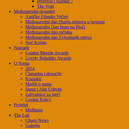
Inverzija i Hangar 7
The Void
Međunarodni događaji
Antičke Filmske Večeri
Međunarodni dan čitanja stripova u javnosti
Međunarodni Dan Igara na Ploči
Međunarodni dan ručnika
Međunarodni dan Zvjezdanih ratova
Noć Knjige
Nagrade
Golden Meeple Awards
Lovely Beholder Awards
O Nama
2014
Članarina i donacije
Kontakti
Mediji o nama
Statut i Akti Udruge
Zahvalnice za igre!
Cookie Policy
Projekti
Multipass
The Lair
Chaos News
Galerija