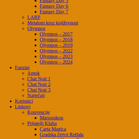
Fantasy Day 5
Fantasy Day 6
Fantasy Day 7
LARP
Metalom kroz književnost
Olympos
Olympos – 2017
Olympos – 2018
Olympos – 2019
Olympos – 2022
Olympos – 2023
Olympos – 2024
Fanzini
Amok
Chat Noir 1
Chat Noir 2
Chat Noir 3
Natječaji
Korisnici
Linkovi
Konvencije
Marsonikon
Prijatelji Kluba
Carta Magica
Gradska četvrt Retfala