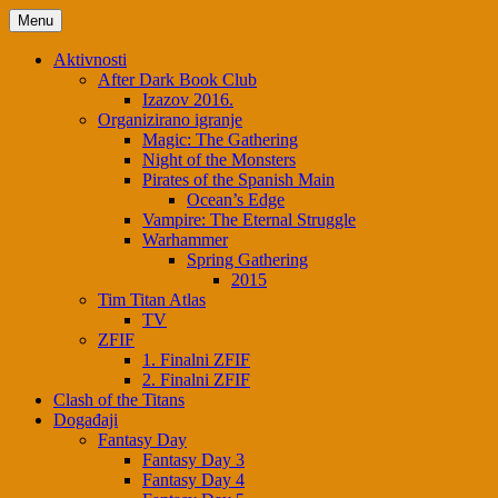
Skip
Menu
to
content
Aktivnosti
After Dark Book Club
Izazov 2016.
Organizirano igranje
Magic: The Gathering
Night of the Monsters
Pirates of the Spanish Main
Ocean’s Edge
Vampire: The Eternal Struggle
Warhammer
Spring Gathering
2015
Tim Titan Atlas
TV
ZFIF
1. Finalni ZFIF
2. Finalni ZFIF
Clash of the Titans
Događaji
Fantasy Day
Fantasy Day 3
Fantasy Day 4