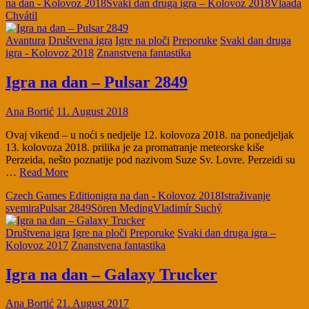
na dan - Kolovoz 2018
Svaki dan druga igra – Kolovoz 2018
Vlaada
Chvátil
Avantura
Društvena igra
Igre na ploči
Preporuke
Svaki dan druga
igra - Kolovoz 2018
Znanstvena fantastika
Igra na dan – Pulsar 2849
Ana Bortić
11. August 2018
Ovaj vikend – u noći s nedjelje 12. kolovoza 2018. na ponedjeljak
13. kolovoza 2018. prilika je za promatranje meteorske kiše
Perzeida, nešto poznatije pod nazivom Suze Sv. Lovre. Perzeidi su
…
Read More
Czech Games Edition
igra na dan - Kolovoz 2018
Istraživanje
svemira
Pulsar 2849
Sören Meding
Vladimír Suchý
Društvena igra
Igre na ploči
Preporuke
Svaki dan druga igra –
Kolovoz 2017
Znanstvena fantastika
Igra na dan – Galaxy Trucker
Ana Bortić
21. August 2017