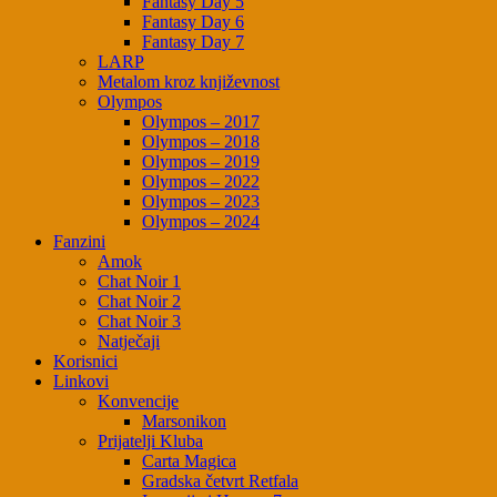
Fantasy Day 5
Fantasy Day 6
Fantasy Day 7
LARP
Metalom kroz književnost
Olympos
Olympos – 2017
Olympos – 2018
Olympos – 2019
Olympos – 2022
Olympos – 2023
Olympos – 2024
Fanzini
Amok
Chat Noir 1
Chat Noir 2
Chat Noir 3
Natječaji
Korisnici
Linkovi
Konvencije
Marsonikon
Prijatelji Kluba
Carta Magica
Gradska četvrt Retfala