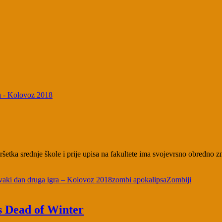
a - Kolovoz 2018
ka srednje škole i prije upisa na fakultete ima svojevrsno obredno zna
vaki dan druga igra – Kolovoz 2018
zombi apokalipsa
Zombiji
s Dead of Winter