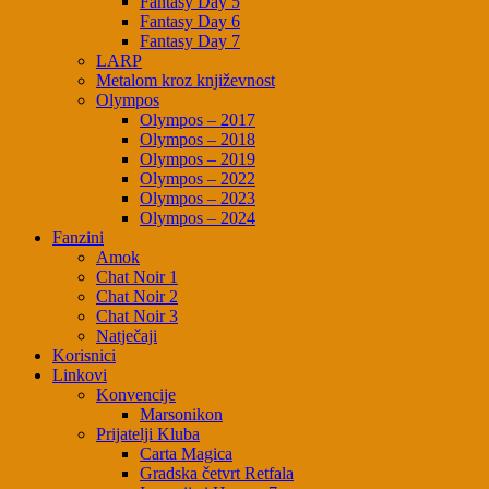
Fantasy Day 5
Fantasy Day 6
Fantasy Day 7
LARP
Metalom kroz književnost
Olympos
Olympos – 2017
Olympos – 2018
Olympos – 2019
Olympos – 2022
Olympos – 2023
Olympos – 2024
Fanzini
Amok
Chat Noir 1
Chat Noir 2
Chat Noir 3
Natječaji
Korisnici
Linkovi
Konvencije
Marsonikon
Prijatelji Kluba
Carta Magica
Gradska četvrt Retfala