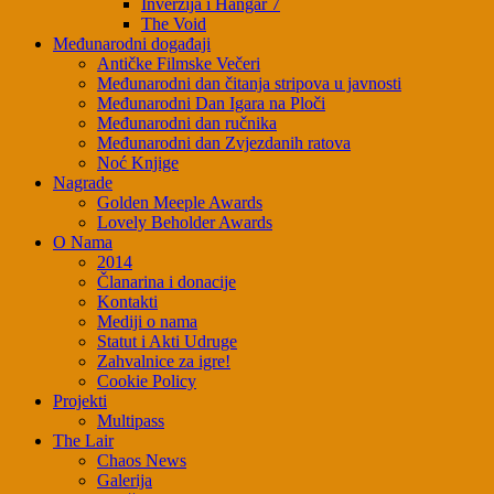
Inverzija i Hangar 7
The Void
Međunarodni događaji
Antičke Filmske Večeri
Međunarodni dan čitanja stripova u javnosti
Međunarodni Dan Igara na Ploči
Međunarodni dan ručnika
Međunarodni dan Zvjezdanih ratova
Noć Knjige
Nagrade
Golden Meeple Awards
Lovely Beholder Awards
O Nama
2014
Članarina i donacije
Kontakti
Mediji o nama
Statut i Akti Udruge
Zahvalnice za igre!
Cookie Policy
Projekti
Multipass
The Lair
Chaos News
Galerija