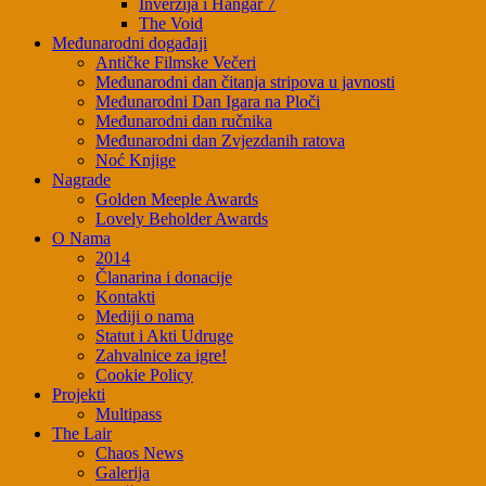
Inverzija i Hangar 7
The Void
Međunarodni događaji
Antičke Filmske Večeri
Međunarodni dan čitanja stripova u javnosti
Međunarodni Dan Igara na Ploči
Međunarodni dan ručnika
Međunarodni dan Zvjezdanih ratova
Noć Knjige
Nagrade
Golden Meeple Awards
Lovely Beholder Awards
O Nama
2014
Članarina i donacije
Kontakti
Mediji o nama
Statut i Akti Udruge
Zahvalnice za igre!
Cookie Policy
Projekti
Multipass
The Lair
Chaos News
Galerija