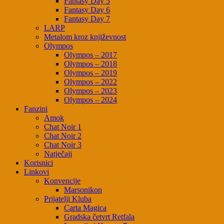
Fantasy Day 5
Fantasy Day 6
Fantasy Day 7
LARP
Metalom kroz književnost
Olympos
Olympos – 2017
Olympos – 2018
Olympos – 2019
Olympos – 2022
Olympos – 2023
Olympos – 2024
Fanzini
Amok
Chat Noir 1
Chat Noir 2
Chat Noir 3
Natječaji
Korisnici
Linkovi
Konvencije
Marsonikon
Prijatelji Kluba
Carta Magica
Gradska četvrt Retfala