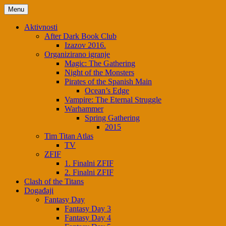
Menu
Aktivnosti
After Dark Book Club
Izazov 2016.
Organizirano igranje
Magic: The Gathering
Night of the Monsters
Pirates of the Spanish Main
Ocean’s Edge
Vampire: The Eternal Struggle
Warhammer
Spring Gathering
2015
Tim Titan Atlas
TV
ZFIF
1. Finalni ZFIF
2. Finalni ZFIF
Clash of the Titans
Događaji
Fantasy Day
Fantasy Day 3
Fantasy Day 4