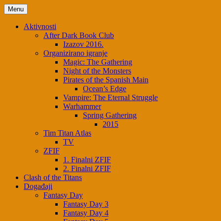
Skip
Menu
to
content
Aktivnosti
After Dark Book Club
Izazov 2016.
Organizirano igranje
Magic: The Gathering
Night of the Monsters
Pirates of the Spanish Main
Ocean’s Edge
Vampire: The Eternal Struggle
Warhammer
Spring Gathering
2015
Tim Titan Atlas
TV
ZFIF
1. Finalni ZFIF
2. Finalni ZFIF
Clash of the Titans
Događaji
Fantasy Day
Fantasy Day 3
Fantasy Day 4