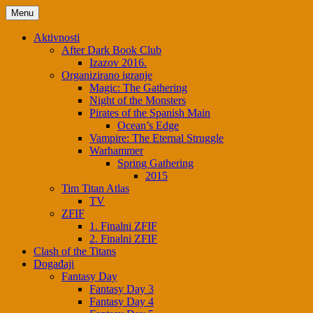
Menu
Aktivnosti
After Dark Book Club
Izazov 2016.
Organizirano igranje
Magic: The Gathering
Night of the Monsters
Pirates of the Spanish Main
Ocean’s Edge
Vampire: The Eternal Struggle
Warhammer
Spring Gathering
2015
Tim Titan Atlas
TV
ZFIF
1. Finalni ZFIF
2. Finalni ZFIF
Clash of the Titans
Događaji
Fantasy Day
Fantasy Day 3
Fantasy Day 4