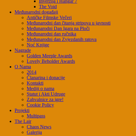
Inverzija i Hangar 7
The Void
Međunarodni događaji
Antičke Filmske Večeri
Međunarodni dan čitanja stripova u javnosti
Međunarodni Dan Igara na Ploči
Međunarodni dan ručnika
Međunarodni dan Zvjezdanih ratova
Noć Knjige
Nagrade
Golden Meeple Awards
Lovely Beholder Awards
O Nama
2014
Članarina i donacije
Kontakti
Mediji o nama
Statut i Akti Udruge
Zahvalnice za igre!
Cookie Policy
Projekti
Multipass
The Lair
Chaos News
Galerija