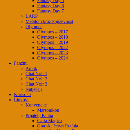
Fantasy Day 5
Fantasy Day 6
Fantasy Day 7
LARP
Metalom kroz književnost
Olympos
Olympos – 2017
Olympos – 2018
Olympos – 2019
Olympos – 2022
Olympos – 2023
Olympos – 2024
Fanzini
Amok
Chat Noir 1
Chat Noir 2
Chat Noir 3
Natječaji
Korisnici
Linkovi
Konvencije
Marsonikon
Prijatelji Kluba
Carta Magica
Gradska četvrt Retfala