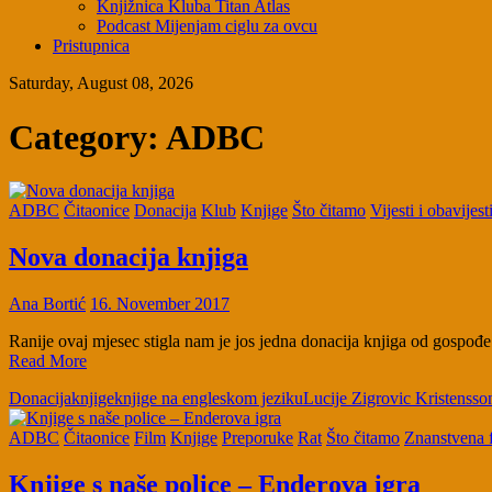
Knjižnica Kluba Titan Atlas
Podcast Mijenjam ciglu za ovcu
Pristupnica
Saturday, August 08, 2026
Category:
ADBC
ADBC
Čitaonice
Donacija
Klub
Knjige
Što čitamo
Vijesti i obavijest
Nova donacija knjiga
Ana Bortić
16. November 2017
Ranije ovaj mjesec stigla nam je jos jedna donacija knjiga od gospođ
Read More
Donacija
knjige
knjige na engleskom jeziku
Lucije Zigrovic Kristensso
ADBC
Čitaonice
Film
Knjige
Preporuke
Rat
Što čitamo
Znanstvena f
Knjige s naše police – Enderova igra