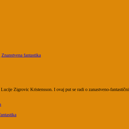
i
Znanstvena fantastika
e Lucije Zigrovic Kristensson. I ovaj put se radi o zanastveno-fantasti
n
antastika