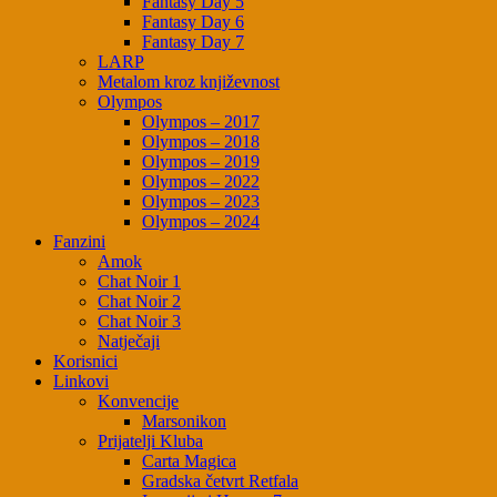
Fantasy Day 5
Fantasy Day 6
Fantasy Day 7
LARP
Metalom kroz književnost
Olympos
Olympos – 2017
Olympos – 2018
Olympos – 2019
Olympos – 2022
Olympos – 2023
Olympos – 2024
Fanzini
Amok
Chat Noir 1
Chat Noir 2
Chat Noir 3
Natječaji
Korisnici
Linkovi
Konvencije
Marsonikon
Prijatelji Kluba
Carta Magica
Gradska četvrt Retfala