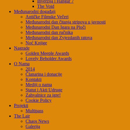
Inverzija i Hangar 7
The Void
Međunarodni događaji
Antičke Filmske Večeri
Međunarodni dan čitanja stripova u javnosti
Međunarodni Dan Igara na Ploči
Međunarodni dan ručnika
Međunarodni dan Zvjezdanih ratova
Noć Knjige
Nagrade
Golden Meeple Awards
Lovely Beholder Awards
O Nama
2014
Članarina i donacije
Kontakti
Mediji o nama
Statut i Akti Udruge
Zahvalnice za igre!
Cookie Policy
Projekti
Multipass
The Lair
Chaos News
Galerija