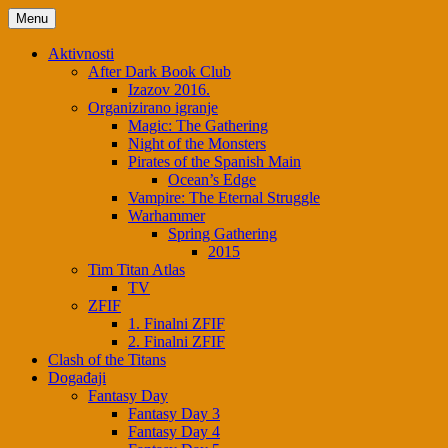
Skip
Menu
to
content
Aktivnosti
After Dark Book Club
Izazov 2016.
Organizirano igranje
Magic: The Gathering
Night of the Monsters
Pirates of the Spanish Main
Ocean’s Edge
Vampire: The Eternal Struggle
Warhammer
Spring Gathering
2015
Tim Titan Atlas
TV
ZFIF
1. Finalni ZFIF
2. Finalni ZFIF
Clash of the Titans
Događaji
Fantasy Day
Fantasy Day 3
Fantasy Day 4