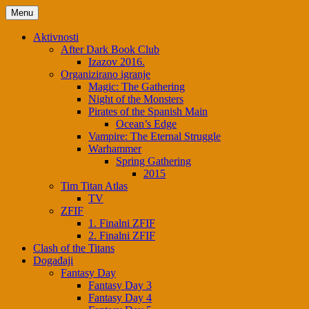
Skip
Menu
to
content
Aktivnosti
After Dark Book Club
Izazov 2016.
Organizirano igranje
Magic: The Gathering
Night of the Monsters
Pirates of the Spanish Main
Ocean’s Edge
Vampire: The Eternal Struggle
Warhammer
Spring Gathering
2015
Tim Titan Atlas
TV
ZFIF
1. Finalni ZFIF
2. Finalni ZFIF
Clash of the Titans
Događaji
Fantasy Day
Fantasy Day 3
Fantasy Day 4