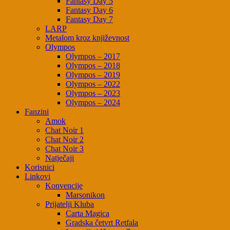
Fantasy Day 5
Fantasy Day 6
Fantasy Day 7
LARP
Metalom kroz književnost
Olympos
Olympos – 2017
Olympos – 2018
Olympos – 2019
Olympos – 2022
Olympos – 2023
Olympos – 2024
Fanzini
Amok
Chat Noir 1
Chat Noir 2
Chat Noir 3
Natječaji
Korisnici
Linkovi
Konvencije
Marsonikon
Prijatelji Kluba
Carta Magica
Gradska četvrt Retfala