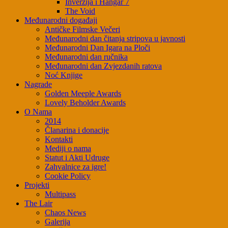
Inverzija i Hangar 7
The Void
Međunarodni događaji
Antičke Filmske Večeri
Međunarodni dan čitanja stripova u javnosti
Međunarodni Dan Igara na Ploči
Međunarodni dan ručnika
Međunarodni dan Zvjezdanih ratova
Noć Knjige
Nagrade
Golden Meeple Awards
Lovely Beholder Awards
O Nama
2014
Članarina i donacije
Kontakti
Mediji o nama
Statut i Akti Udruge
Zahvalnice za igre!
Cookie Policy
Projekti
Multipass
The Lair
Chaos News
Galerija