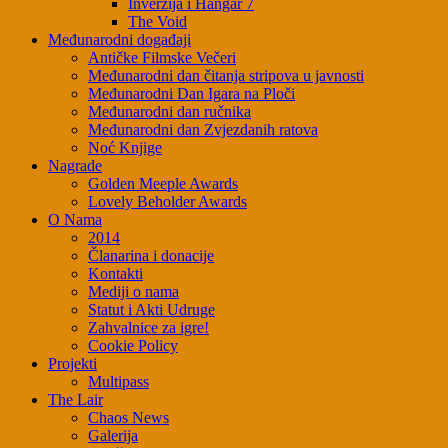
Inverzija i Hangar 7
The Void
Međunarodni događaji
Antičke Filmske Večeri
Međunarodni dan čitanja stripova u javnosti
Međunarodni Dan Igara na Ploči
Međunarodni dan ručnika
Međunarodni dan Zvjezdanih ratova
Noć Knjige
Nagrade
Golden Meeple Awards
Lovely Beholder Awards
O Nama
2014
Članarina i donacije
Kontakti
Mediji o nama
Statut i Akti Udruge
Zahvalnice za igre!
Cookie Policy
Projekti
Multipass
The Lair
Chaos News
Galerija