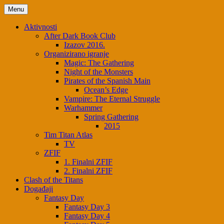
Menu
Aktivnosti
After Dark Book Club
Izazov 2016.
Organizirano igranje
Magic: The Gathering
Night of the Monsters
Pirates of the Spanish Main
Ocean’s Edge
Vampire: The Eternal Struggle
Warhammer
Spring Gathering
2015
Tim Titan Atlas
TV
ZFIF
1. Finalni ZFIF
2. Finalni ZFIF
Clash of the Titans
Događaji
Fantasy Day
Fantasy Day 3
Fantasy Day 4