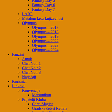
Fantasy Day 5
Fantasy Day 6
Fantasy Day 7
LARP
Metalom kroz književnost
Olympos
Olympos – 2017
Olympos – 2018
Olympos – 2019
Olympos – 2022
Olympos – 2023
Olympos – 2024
Fanzini
Amok
Chat Noir 1
Chat Noir 2
Chat Noir 3
Natječaji
Korisnici
Linkovi
Konvencije
Marsonikon
Prijatelji Kluba
Carta Magica
Gradska četvrt Retfala