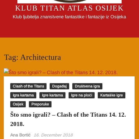
KLUB TITAN ATLAS OSIJEK
Klub ljubitelja znanstvene fantastike i fantazije iz Osijeka
Tag:
Architectura
Clash of the Titans
Događaj
Društvena igra
Igra kartama
Igre kartama
Igre na ploči
Kartaške igre
Osijek
Preporuke
Što smo igrali? – Clash of the Titans 14. 12.
2018.
Ana Bortić
16. December 2018