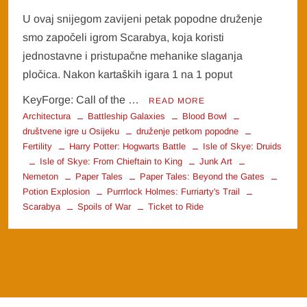
U ovaj snijegom zavijeni petak popodne druženje
smo započeli igrom Scarabya, koja koristi
jednostavne i pristupačne mehanike slaganja
pločica. Nakon kartaških igara 1 na 1 poput
KeyForge: Call of the …
READ MORE
Architectura
Battleship Galaxies
Blood Bowl
društvene igre u Osijeku
druženje petkom popodne
Fertility
Harry Potter: Hogwarts Battle
Isle of Skye: Druids
Isle of Skye: From Chieftain to King
Junk Art
Nemeton
Paper Tales
Paper Tales: Beyond the Gates
Potion Explosion
Purrrlock Holmes: Furriarty's Trail
Scarabya
Spoils of War
Ticket to Ride