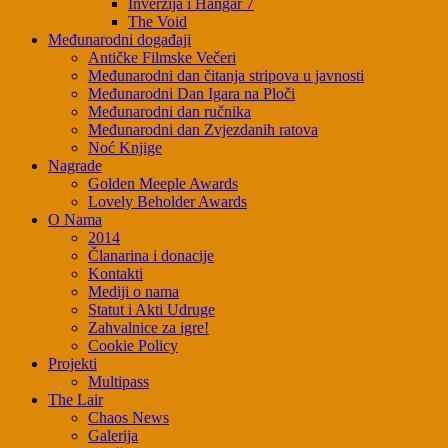
Inverzija i Hangar 7
The Void
Međunarodni događaji
Antičke Filmske Večeri
Međunarodni dan čitanja stripova u javnosti
Međunarodni Dan Igara na Ploči
Međunarodni dan ručnika
Međunarodni dan Zvjezdanih ratova
Noć Knjige
Nagrade
Golden Meeple Awards
Lovely Beholder Awards
O Nama
2014
Članarina i donacije
Kontakti
Mediji o nama
Statut i Akti Udruge
Zahvalnice za igre!
Cookie Policy
Projekti
Multipass
The Lair
Chaos News
Galerija