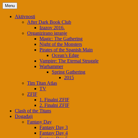
Skip
Menu
to
content
Aktivnosti
After Dark Book Club
Izazov 2016.
Organizirano igranje
Magic: The Gathering
Night of the Monsters
Pirates of the Spanish Main
Ocean’s Edge
Vampire: The Eternal Struggle
Warhammer
Spring Gathering
2015
Tim Titan Atlas
TV
ZFIF
1. Finalni ZFIF
2. Finalni ZFIF
Clash of the Titans
Događaji
Fantasy Day
Fantasy Day 3
Fantasy Day 4