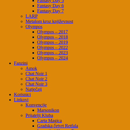
Fantasy Day 5
Fantasy Day 6
Fantasy Day 7
LARP
Metalom kroz književnost
Olympos
Olympos – 2017
Olympos – 2018
Olympos – 2019
Olympos – 2022
Olympos – 2023
Olympos – 2024
Fanzini
Amok
Chat Noir 1
Chat Noir 2
Chat Noir 3
Natječaji
Korisnici
Linkovi
Konvencije
Marsonikon
Prijatelji Kluba
Carta Magica
Gradska četvrt Retfala