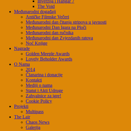
Inverzija i Hangar 7
The Void
Međunarodni događaji
Antičke Filmske Večeri
Međunarodni dan čitanja stripova u javnosti
Međunarodni Dan Igara na Ploči
Međunarodni dan ručnika
Međunarodni dan Zvjezdanih ratova
Noć Knjige
Nagrade
Golden Meeple Awards
Lovely Beholder Awards
O Nama
2014
Članarina i donacije
Kontakti
Mediji o nama
Statut i Akti Udruge
Zahvalnice za igre!
Cookie Policy
Projekti
Multipass
The Lair
Chaos News
Galerija