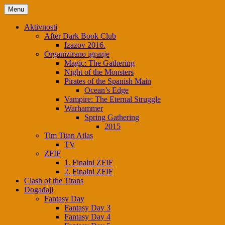
Menu
Aktivnosti
After Dark Book Club
Izazov 2016.
Organizirano igranje
Magic: The Gathering
Night of the Monsters
Pirates of the Spanish Main
Ocean’s Edge
Vampire: The Eternal Struggle
Warhammer
Spring Gathering
2015
Tim Titan Atlas
TV
ZFIF
1. Finalni ZFIF
2. Finalni ZFIF
Clash of the Titans
Događaji
Fantasy Day
Fantasy Day 3
Fantasy Day 4