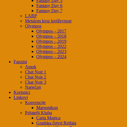
Fantasy Day 5
Fantasy Day 6
Fantasy Day 7
LARP
Metalom kroz književnost
Olympos
Olympos – 2017
Olympos – 2018
Olympos – 2019
Olympos – 2022
Olympos – 2023
Olympos – 2024
Fanzini
Amok
Chat Noir 1
Chat Noir 2
Chat Noir 3
Natječaji
Korisnici
Linkovi
Konvencije
Marsonikon
Prijatelji Kluba
Carta Magica
Gradska četvrt Retfala