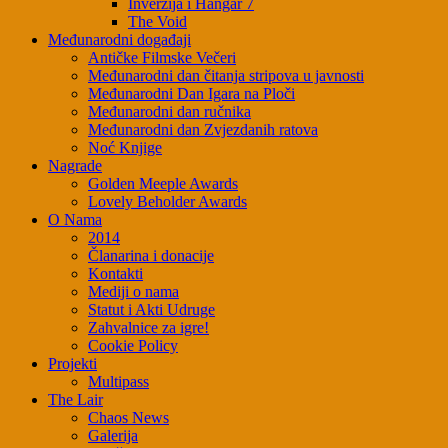
Inverzija i Hangar 7
The Void
Međunarodni događaji
Antičke Filmske Večeri
Međunarodni dan čitanja stripova u javnosti
Međunarodni Dan Igara na Ploči
Međunarodni dan ručnika
Međunarodni dan Zvjezdanih ratova
Noć Knjige
Nagrade
Golden Meeple Awards
Lovely Beholder Awards
O Nama
2014
Članarina i donacije
Kontakti
Mediji o nama
Statut i Akti Udruge
Zahvalnice za igre!
Cookie Policy
Projekti
Multipass
The Lair
Chaos News
Galerija