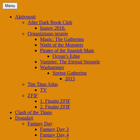
Skip
Menu
to
content
Aktivnosti
After Dark Book Club
Izazov 2016.
Organizirano igranje
Magic: The Gathering
Night of the Monsters
Pirates of the Spanish Main
Ocean’s Edge
Vampire: The Eternal Struggle
Warhammer
Spring Gathering
2015
Tim Titan Atlas
TV
ZFIF
1. Finalni ZFIF
2. Finalni ZFIF
Clash of the Titans
Događaji
Fantasy Day
Fantasy Day 3
Fantasy Day 4