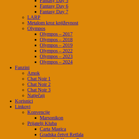
Fantasy Day 5
Fantasy Day 6
Fantasy Day 7
LARP
Metalom kroz književnost
Olympos
Olympos – 2017
Olympos – 2018
Olympos – 2019
Olympos – 2022
Olympos – 2023
Olympos – 2024
Fanzini
Amok
Chat Noir 1
Chat Noir 2
Chat Noir 3
Natječaji
Korisnici
Linkovi
Konvencije
Marsonikon
Prijatelji Kluba
Carta Magica
Gradska četvrt Retfala