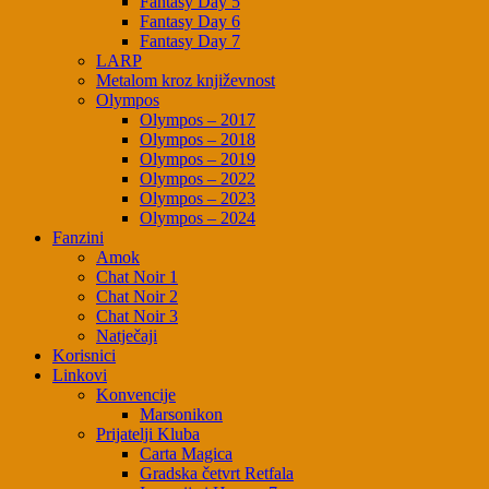
Fantasy Day 5
Fantasy Day 6
Fantasy Day 7
LARP
Metalom kroz književnost
Olympos
Olympos – 2017
Olympos – 2018
Olympos – 2019
Olympos – 2022
Olympos – 2023
Olympos – 2024
Fanzini
Amok
Chat Noir 1
Chat Noir 2
Chat Noir 3
Natječaji
Korisnici
Linkovi
Konvencije
Marsonikon
Prijatelji Kluba
Carta Magica
Gradska četvrt Retfala