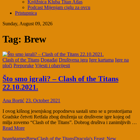
Knjižnica Kluba Titan Atlas
Podcast Mijenjam ciglu za ovcu
Pristupnica
Sunday, August 09, 2026
Tag:
Brew
Clash of the Titans
Događaj
Društvena igra
Igre kartama
Igre na
ploči
Preporuke
Vijesti i obavijesti
Što smo igrali? – Clash of the Titans
22.10.2021.
Ana Bortić
23. October 2021
I ovog kišnog jesenjskog popodneva sastali smo se u prostorijama
Gradske četvrti Retfala zbog druženja uz društvene igre kojeg od
milja zovemo “Clash of the Titans”. Dobrog društva i zanimljivih …
Read More
boardgames
Brew
Clash of the Titans
Dracula's Feast: New