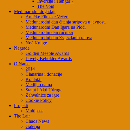
Inverzija i Hangar 7
The Void
Međunarodni događaji
Antičke Filmske Večeri
Međunarodni dan čitanja stripova u javnosti
Međunarodni Dan Igara na Ploči
Međunarodni dan ručnika
Međunarodni dan Zvjezdanih ratova
Noć Knjige
Nagrade
Golden Meeple Awards
Lovely Beholder Awards
O Nama
2014
Članarina i donacije
Kontakti
Mediji o nama
Statut i Akti Udruge
Zahvalnice za igre!
Cookie Policy
Projekti
Multipass
The Lair
Chaos News
Galerija