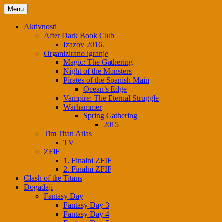
Menu
Aktivnosti
After Dark Book Club
Izazov 2016.
Organizirano igranje
Magic: The Gathering
Night of the Monsters
Pirates of the Spanish Main
Ocean’s Edge
Vampire: The Eternal Struggle
Warhammer
Spring Gathering
2015
Tim Titan Atlas
TV
ZFIF
1. Finalni ZFIF
2. Finalni ZFIF
Clash of the Titans
Događaji
Fantasy Day
Fantasy Day 3
Fantasy Day 4