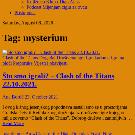
Knjižnica Kluba Titan Atlas
Podcast Mijenjam ciglu za ovcu
Pristupnica
Saturday, August 08, 2026
Tag:
mysterium
Clash of the Titans
Događaj
Društvena igra
Igre kartama
Igre na
ploči
Preporuke
Vijesti i obavijesti
Što smo igrali? – Clash of the Titans
22.10.2021.
Ana Bortić
23. October 2021
I ovog kišnog jesenjskog popodneva sastali smo se u prostorijama
Gradske četvrti Retfala zbog druženja uz društvene igre kojeg od
milja zovemo “Clash of the Titans”. Dobrog društva i zanimljivih …
Read More
boardgames
Brew
Clash of the Titans
Dracula's Feast: New