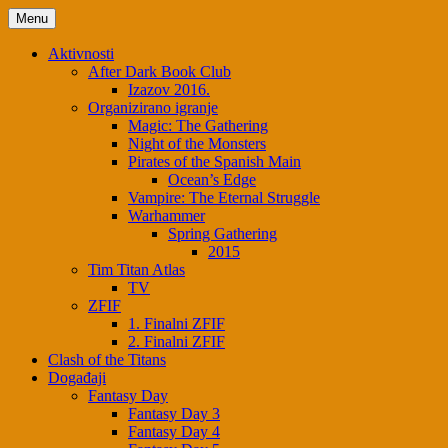
Menu
Aktivnosti
After Dark Book Club
Izazov 2016.
Organizirano igranje
Magic: The Gathering
Night of the Monsters
Pirates of the Spanish Main
Ocean’s Edge
Vampire: The Eternal Struggle
Warhammer
Spring Gathering
2015
Tim Titan Atlas
TV
ZFIF
1. Finalni ZFIF
2. Finalni ZFIF
Clash of the Titans
Događaji
Fantasy Day
Fantasy Day 3
Fantasy Day 4