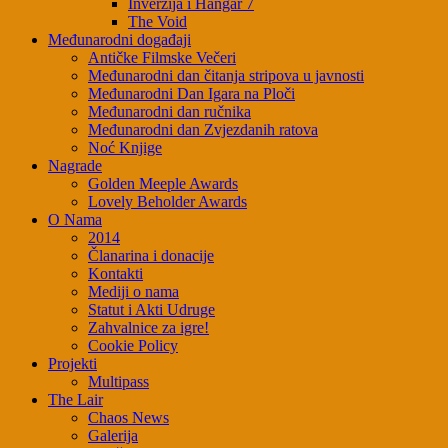
Inverzija i Hangar 7
The Void
Međunarodni događaji
Antičke Filmske Večeri
Međunarodni dan čitanja stripova u javnosti
Međunarodni Dan Igara na Ploči
Međunarodni dan ručnika
Međunarodni dan Zvjezdanih ratova
Noć Knjige
Nagrade
Golden Meeple Awards
Lovely Beholder Awards
O Nama
2014
Članarina i donacije
Kontakti
Mediji o nama
Statut i Akti Udruge
Zahvalnice za igre!
Cookie Policy
Projekti
Multipass
The Lair
Chaos News
Galerija