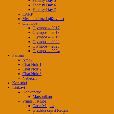
Fantasy Day 5
Fantasy Day 6
Fantasy Day 7
LARP
Metalom kroz književnost
Olympos
Olympos – 2017
Olympos – 2018
Olympos – 2019
Olympos – 2022
Olympos – 2023
Olympos – 2024
Fanzini
Amok
Chat Noir 1
Chat Noir 2
Chat Noir 3
Natječaji
Korisnici
Linkovi
Konvencije
Marsonikon
Prijatelji Kluba
Carta Magica
Gradska četvrt Retfala