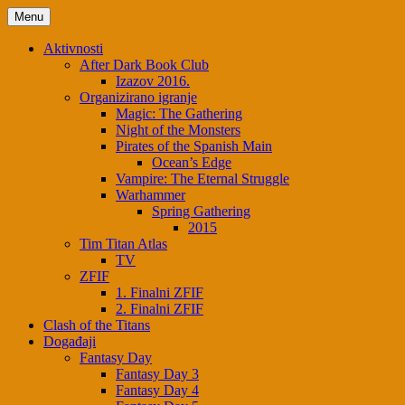
Skip
Menu
to
content
Aktivnosti
After Dark Book Club
Izazov 2016.
Organizirano igranje
Magic: The Gathering
Night of the Monsters
Pirates of the Spanish Main
Ocean’s Edge
Vampire: The Eternal Struggle
Warhammer
Spring Gathering
2015
Tim Titan Atlas
TV
ZFIF
1. Finalni ZFIF
2. Finalni ZFIF
Clash of the Titans
Događaji
Fantasy Day
Fantasy Day 3
Fantasy Day 4