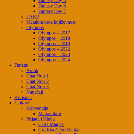
Fantasy Day 5
Fantasy Day 6
Fantasy Day 7
LARP
Metalom kroz književnost
Olympos
Olympos – 2017
Olympos – 2018
Olympos – 2019
Olympos – 2022
Olympos – 2023
Olympos – 2024
Fanzini
Amok
Chat Noir 1
Chat Noir 2
Chat Noir 3
Natječaji
Korisnici
Linkovi
Konvencije
Marsonikon
Prijatelji Kluba
Carta Magica
Gradska četvrt Retfala