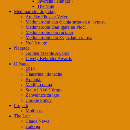
Inverzija i Hangar 7
The Void
Međunarodni događaji
Antičke Filmske Večeri
Međunarodni dan čitanja stripova u javnosti
Međunarodni Dan Igara na Ploči
Međunarodni dan ručnika
Međunarodni dan Zvjezdanih ratova
Noć Knjige
Nagrade
Golden Meeple Awards
Lovely Beholder Awards
O Nama
2014
Članarina i donacije
Kontakti
Mediji o nama
Statut i Akti Udruge
Zahvalnice za igre!
Cookie Policy
Projekti
Multipass
The Lair
Chaos News
Galerija