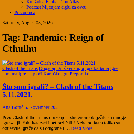
Knjižnica Kluba Titan Atlas
Podcast Mijenjam ciglu za ovcu
Pristupnica
Saturday, August 08, 2026
Tag:
Pandemic: Reign of
Cthulhu
Clash of the Titans
Događaj
Društvena igra
Igra kartama
Igre
kartama
Igre na ploči
Kartaške igre
Preporuke
Što smo igrali? – Clash of the Titans
5.11.2021.
Ana Bortić
6. November 2021
Prvo Clash of the Titans druženje u studenom obilježile su mnoge
igre – njih čak dvadeset i pet različitih! Neke od igara toliko su
oduševile igrače da su odigrane i …
Read More