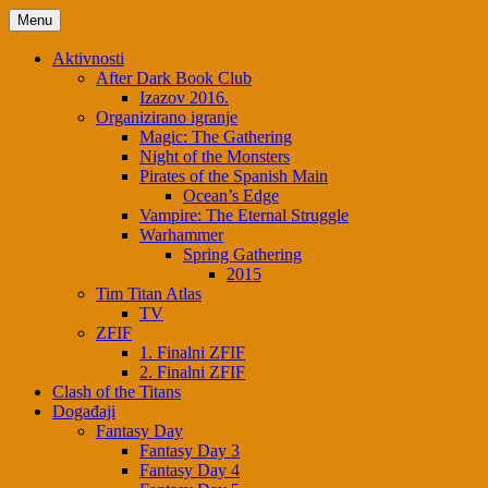
Menu
Aktivnosti
After Dark Book Club
Izazov 2016.
Organizirano igranje
Magic: The Gathering
Night of the Monsters
Pirates of the Spanish Main
Ocean’s Edge
Vampire: The Eternal Struggle
Warhammer
Spring Gathering
2015
Tim Titan Atlas
TV
ZFIF
1. Finalni ZFIF
2. Finalni ZFIF
Clash of the Titans
Događaji
Fantasy Day
Fantasy Day 3
Fantasy Day 4