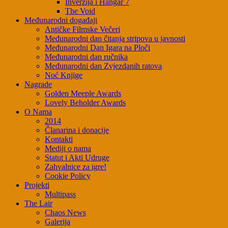
Inverzija i Hangar 7
The Void
Međunarodni događaji
Antičke Filmske Večeri
Međunarodni dan čitanja stripova u javnosti
Međunarodni Dan Igara na Ploči
Međunarodni dan ručnika
Međunarodni dan Zvjezdanih ratova
Noć Knjige
Nagrade
Golden Meeple Awards
Lovely Beholder Awards
O Nama
2014
Članarina i donacije
Kontakti
Mediji o nama
Statut i Akti Udruge
Zahvalnice za igre!
Cookie Policy
Projekti
Multipass
The Lair
Chaos News
Galerija