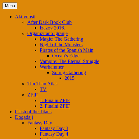
Skip
Menu
to
content
Aktivnosti
After Dark Book Club
Izazov 2016.
Organizirano igranje
Magic: The Gathering
Night of the Monsters
Pirates of the Spanish Main
Ocean’s Edge
Vampire: The Eternal Struggle
Warhammer
Spring Gathering
2015
Tim Titan Atlas
TV
ZFIF
1. Finalni ZFIF
2. Finalni ZFIF
Clash of the Titans
Događaji
Fantasy Day
Fantasy Day 3
Fantasy Day 4