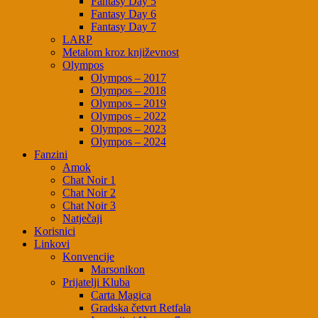
Fantasy Day 5
Fantasy Day 6
Fantasy Day 7
LARP
Metalom kroz književnost
Olympos
Olympos – 2017
Olympos – 2018
Olympos – 2019
Olympos – 2022
Olympos – 2023
Olympos – 2024
Fanzini
Amok
Chat Noir 1
Chat Noir 2
Chat Noir 3
Natječaji
Korisnici
Linkovi
Konvencije
Marsonikon
Prijatelji Kluba
Carta Magica
Gradska četvrt Retfala