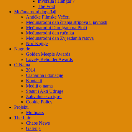
Inverzija i Hangar 7
The Void
Međunarodni događaji
Antičke Filmske Večeri
Međunarodni dan čitanja stripova u javnosti
Međunarodni Dan Igara na Ploči
Međunarodni dan ručnika
Međunarodni dan Zvjezdanih ratova
Noć Knjige
Nagrade
Golden Meeple Awards
Lovely Beholder Awards
O Nama
2014
Članarina i donacije
Kontakti
Mediji o nama
Statut i Akti Udruge
Zahvalnice za igre!
Cookie Policy
Projekti
Multipass
The Lair
Chaos News
Galerija