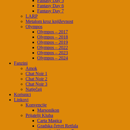
Fantasy Day 5
Fantasy Day 6
Fantasy Day 7
LARP
Metalom kroz književnost
Olympos
Olympos – 2017
Olympos – 2018
Olympos – 2019
Olympos – 2022
Olympos – 2023
Olympos – 2024
Fanzini
Amok
Chat Noir 1
Chat Noir 2
Chat Noir 3
Natječaji
Korisnici
Linkovi
Konvencije
Marsonikon
Prijatelji Kluba
Carta Magica
Gradska četvrt Retfala