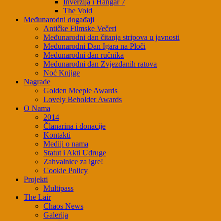
Inverzija i Hangar 7
The Void
Međunarodni događaji
Antičke Filmske Večeri
Međunarodni dan čitanja stripova u javnosti
Međunarodni Dan Igara na Ploči
Međunarodni dan ručnika
Međunarodni dan Zvjezdanih ratova
Noć Knjige
Nagrade
Golden Meeple Awards
Lovely Beholder Awards
O Nama
2014
Članarina i donacije
Kontakti
Mediji o nama
Statut i Akti Udruge
Zahvalnice za igre!
Cookie Policy
Projekti
Multipass
The Lair
Chaos News
Galerija