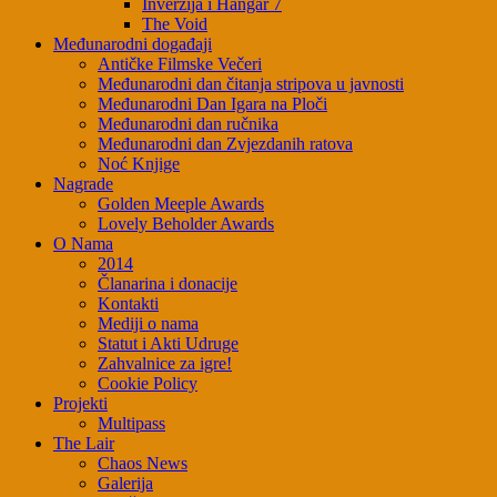
Inverzija i Hangar 7
The Void
Međunarodni događaji
Antičke Filmske Večeri
Međunarodni dan čitanja stripova u javnosti
Međunarodni Dan Igara na Ploči
Međunarodni dan ručnika
Međunarodni dan Zvjezdanih ratova
Noć Knjige
Nagrade
Golden Meeple Awards
Lovely Beholder Awards
O Nama
2014
Članarina i donacije
Kontakti
Mediji o nama
Statut i Akti Udruge
Zahvalnice za igre!
Cookie Policy
Projekti
Multipass
The Lair
Chaos News
Galerija