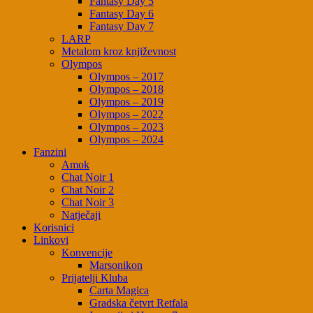
Fantasy Day 5
Fantasy Day 6
Fantasy Day 7
LARP
Metalom kroz književnost
Olympos
Olympos – 2017
Olympos – 2018
Olympos – 2019
Olympos – 2022
Olympos – 2023
Olympos – 2024
Fanzini
Amok
Chat Noir 1
Chat Noir 2
Chat Noir 3
Natječaji
Korisnici
Linkovi
Konvencije
Marsonikon
Prijatelji Kluba
Carta Magica
Gradska četvrt Retfala