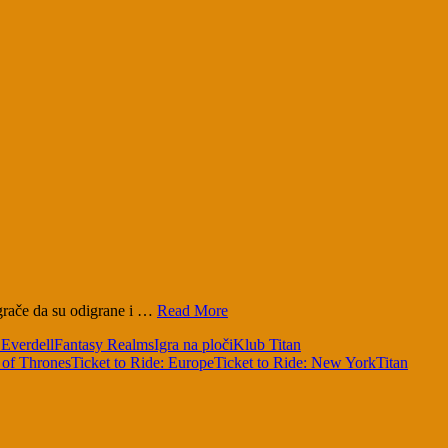
 igrače da su odigrane i …
Read More
!
Everdell
Fantasy Realms
Igra na ploči
Klub Titan
 of Thrones
Ticket to Ride: Europe
Ticket to Ride: New York
Titan