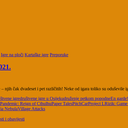
Igre na ploči
Kartaške igre
Preporuke
021.
– njih čak dvadeset i pet različitih! Neke od igara toliko su oduševile
štvene igre
društvene igre u Osijeku
druženje petkom popodne
En garde
Pandemic: Reign of Cthulhu
Paper Tales
PitchCar
Project L
Rizik: Game
ia Nebula
Village Attacks
sti i obavijesti