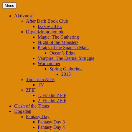
Menu
Aktivnosti
After Dark Book Club
Izazov 2016.
Organizirano igranje
Magic: The Gathering
Night of the Monsters
Pirates of the Spanish Main
Ocean’s Edge
Vampire: The Eternal Struggle
Warhammer
Spring Gathering
2015
Tim Titan Atlas
TV
ZFIF
1. Finalni ZFIF
2. Finalni ZFIF
Clash of the Titans
Događaji
Fantasy Day
Fantasy Day 3
Fantasy Day 4