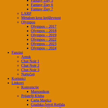
Fantasy Day 5
Fantasy Day 6
Fantasy Day 7
LARP
Metalom kroz književnost
Olympos
Olympos – 2017
Olympos – 2018
Olympos – 2019
Olympos – 2022
Olympos – 2023
Olympos – 2024
Fanzini
Amok
Chat Noir 1
Chat Noir 2
Chat Noir 3
Natječaji
Korisnici
Linkovi
Konvencije
Marsonikon
Prijatelji Kluba
Carta Magica
Gradska četvrt Retfala