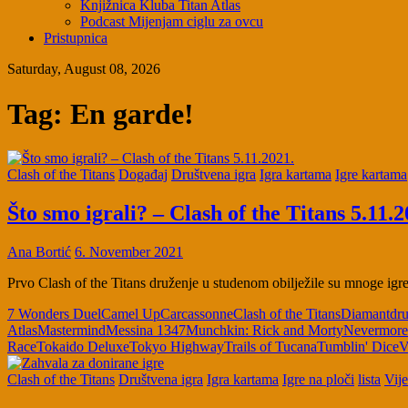
Knjižnica Kluba Titan Atlas
Podcast Mijenjam ciglu za ovcu
Pristupnica
Saturday, August 08, 2026
Tag:
En garde!
Clash of the Titans
Događaj
Društvena igra
Igra kartama
Igre kartama
Što smo igrali? – Clash of the Titans 5.11.2
Ana Bortić
6. November 2021
Prvo Clash of the Titans druženje u studenom obilježile su mnoge igre 
7 Wonders Duel
Camel Up
Carcassonne
Clash of the Titans
Diamant
dru
Atlas
Mastermind
Messina 1347
Munchkin: Rick and Morty
Nevermore
Race
Tokaido Deluxe
Tokyo Highway
Trails of Tucana
Tumblin' Dice
V
Clash of the Titans
Društvena igra
Igra kartama
Igre na ploči
lista
Vije