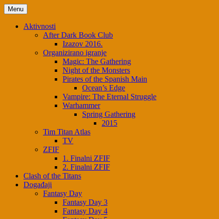
Skip
Menu
to
content
Aktivnosti
After Dark Book Club
Izazov 2016.
Organizirano igranje
Magic: The Gathering
Night of the Monsters
Pirates of the Spanish Main
Ocean’s Edge
Vampire: The Eternal Struggle
Warhammer
Spring Gathering
2015
Tim Titan Atlas
TV
ZFIF
1. Finalni ZFIF
2. Finalni ZFIF
Clash of the Titans
Događaji
Fantasy Day
Fantasy Day 3
Fantasy Day 4