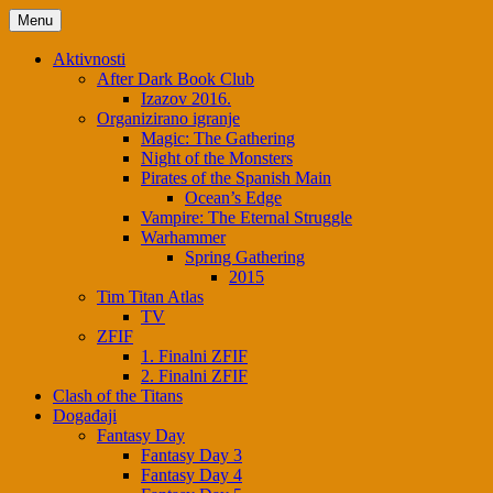
Menu
Aktivnosti
After Dark Book Club
Izazov 2016.
Organizirano igranje
Magic: The Gathering
Night of the Monsters
Pirates of the Spanish Main
Ocean’s Edge
Vampire: The Eternal Struggle
Warhammer
Spring Gathering
2015
Tim Titan Atlas
TV
ZFIF
1. Finalni ZFIF
2. Finalni ZFIF
Clash of the Titans
Događaji
Fantasy Day
Fantasy Day 3
Fantasy Day 4