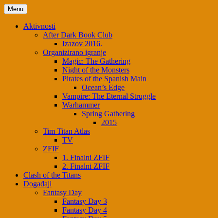
Skip
Menu
to
content
Aktivnosti
After Dark Book Club
Izazov 2016.
Organizirano igranje
Magic: The Gathering
Night of the Monsters
Pirates of the Spanish Main
Ocean’s Edge
Vampire: The Eternal Struggle
Warhammer
Spring Gathering
2015
Tim Titan Atlas
TV
ZFIF
1. Finalni ZFIF
2. Finalni ZFIF
Clash of the Titans
Događaji
Fantasy Day
Fantasy Day 3
Fantasy Day 4