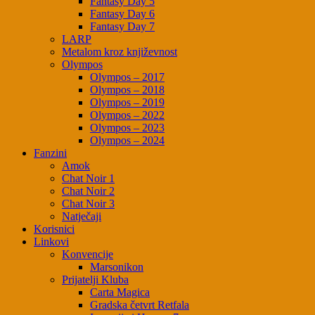
Fantasy Day 5
Fantasy Day 6
Fantasy Day 7
LARP
Metalom kroz književnost
Olympos
Olympos – 2017
Olympos – 2018
Olympos – 2019
Olympos – 2022
Olympos – 2023
Olympos – 2024
Fanzini
Amok
Chat Noir 1
Chat Noir 2
Chat Noir 3
Natječaji
Korisnici
Linkovi
Konvencije
Marsonikon
Prijatelji Kluba
Carta Magica
Gradska četvrt Retfala