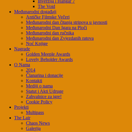
Inverzija i Hangar 7
The Void
Međunarodni događaji
Antičke Filmske Večeri
Međunarodni dan čitanja stripova u javnosti
Međunarodni Dan Igara na Ploči
Međunarodni dan ručnika
Međunarodni dan Zvjezdanih ratova
Noć Knjige
Nagrade
Golden Meeple Awards
Lovely Beholder Awards
O Nama
2014
Članarina i donacije
Kontakti
Mediji o nama
Statut i Akti Udruge
Zahvalnice za igre!
Cookie Policy
Projekti
Multipass
The Lair
Chaos News
Galerija