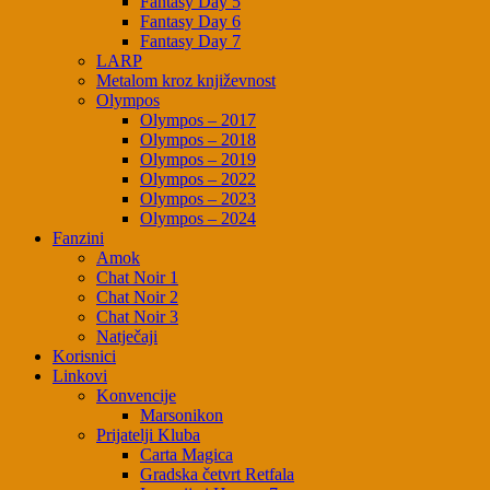
Fantasy Day 5
Fantasy Day 6
Fantasy Day 7
LARP
Metalom kroz književnost
Olympos
Olympos – 2017
Olympos – 2018
Olympos – 2019
Olympos – 2022
Olympos – 2023
Olympos – 2024
Fanzini
Amok
Chat Noir 1
Chat Noir 2
Chat Noir 3
Natječaji
Korisnici
Linkovi
Konvencije
Marsonikon
Prijatelji Kluba
Carta Magica
Gradska četvrt Retfala