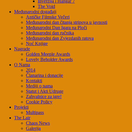
Inverzija i Hangar 7
The Void
Međunarodni događaji
Antičke Filmske Večeri
Međunarodni dan čitanja stripova u javnosti
Međunarodni Dan Igara na Ploči
Međunarodni dan ručnika
Međunarodni dan Zvjezdanih ratova
Noć Knjige
Nagrade
Golden Meeple Awards
Lovely Beholder Awards
O Nama
2014
Članarina i donacije
Kontakti
Mediji o nama
Statut i Akti Udruge
Zahvalnice za igre!
Cookie Policy
Projekti
Multipass
The Lair
Chaos News
Galerija