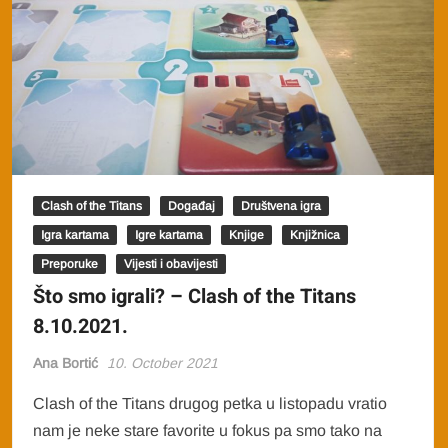
Clash of the Titans
Događaj
Društvena igra
Igra kartama
Igre kartama
Knjige
Knjižnica
Preporuke
Vijesti i obavijesti
Što smo igrali? – Clash of the Titans
8.10.2021.
Ana Bortić
10. October 2021
Clash of the Titans drugog petka u listopadu vratio
nam je neke stare favorite u fokus pa smo tako na