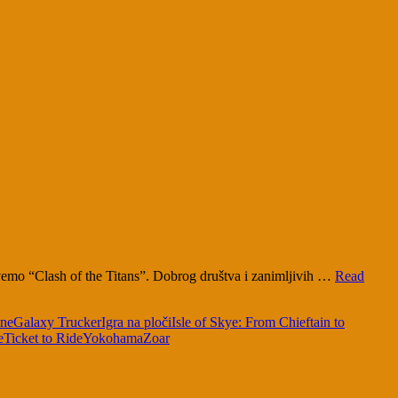
ovemo “Clash of the Titans”. Dobrog društva i zanimljivih …
Read
dne
Galaxy Trucker
Igra na ploči
Isle of Skye: From Chieftain to
e
Ticket to Ride
Yokohama
Zoar