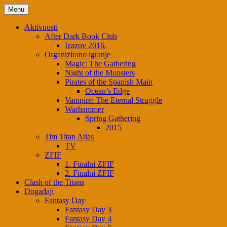
Menu
Aktivnosti
After Dark Book Club
Izazov 2016.
Organizirano igranje
Magic: The Gathering
Night of the Monsters
Pirates of the Spanish Main
Ocean’s Edge
Vampire: The Eternal Struggle
Warhammer
Spring Gathering
2015
Tim Titan Atlas
TV
ZFIF
1. Finalni ZFIF
2. Finalni ZFIF
Clash of the Titans
Događaji
Fantasy Day
Fantasy Day 3
Fantasy Day 4