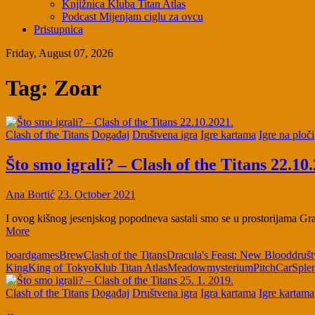
Knjižnica Kluba Titan Atlas
Podcast Mijenjam ciglu za ovcu
Pristupnica
Friday, August 07, 2026
Tag:
Zoar
Clash of the Titans
Događaj
Društvena igra
Igre kartama
Igre na ploči
Što smo igrali? – Clash of the Titans 22.10
Ana Bortić
23. October 2021
I ovog kišnog jesenjskog popodneva sastali smo se u prostorijama Gra
More
boardgames
Brew
Clash of the Titans
Dracula's Feast: New Blood
društ
King
King of Tokyo
Klub Titan Atlas
Meadow
mysterium
PitchCar
Sple
Clash of the Titans
Događaj
Društvena igra
Igra kartama
Igre kartama