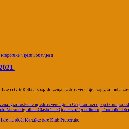
Preporuke
Vijesti i obavijesti
.2021.
dske četvrti Retfala zbog druženja uz društvene igre kojeg od milja z
vena igra
društvene igre
društvene igre u Osijeku
druženje petkom popo
ndor
što smo igrali na Clashu
The Quacks of Quedlinburg
Thumblin' Dic
Igre na ploči
Kartaške igre
Klub
Preporuke