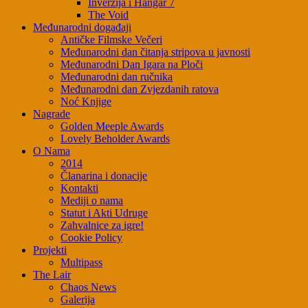
Inverzija i Hangar 7
The Void
Međunarodni događaji
Antičke Filmske Večeri
Međunarodni dan čitanja stripova u javnosti
Međunarodni Dan Igara na Ploči
Međunarodni dan ručnika
Međunarodni dan Zvjezdanih ratova
Noć Knjige
Nagrade
Golden Meeple Awards
Lovely Beholder Awards
O Nama
2014
Članarina i donacije
Kontakti
Mediji o nama
Statut i Akti Udruge
Zahvalnice za igre!
Cookie Policy
Projekti
Multipass
The Lair
Chaos News
Galerija