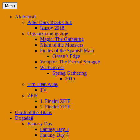
Skip
Menu
to
content
Aktivnosti
After Dark Book Club
Izazov 2016.
Organizirano igranje
Magic: The Gathering
Night of the Monsters
Pirates of the Spanish Main
Ocean’s Edge
Vampire: The Eternal Struggle
Warhammer
Spring Gathering
2015
Tim Titan Atlas
TV
ZFIF
1. Finalni ZFIF
2. Finalni ZFIF
Clash of the Titans
Događaji
Fantasy Day
Fantasy Day 3
Fantasy Day 4