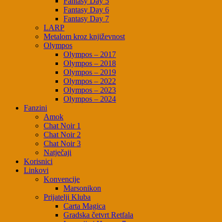
Fantasy Day 5
Fantasy Day 6
Fantasy Day 7
LARP
Metalom kroz književnost
Olympos
Olympos – 2017
Olympos – 2018
Olympos – 2019
Olympos – 2022
Olympos – 2023
Olympos – 2024
Fanzini
Amok
Chat Noir 1
Chat Noir 2
Chat Noir 3
Natječaji
Korisnici
Linkovi
Konvencije
Marsonikon
Prijatelji Kluba
Carta Magica
Gradska četvrt Retfala