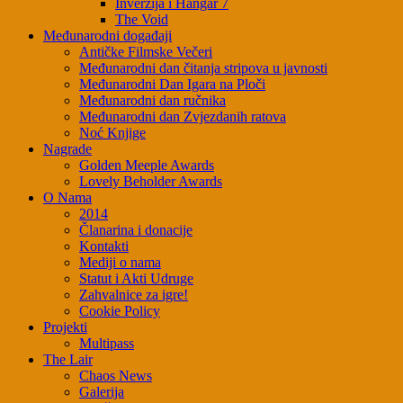
Inverzija i Hangar 7
The Void
Međunarodni događaji
Antičke Filmske Večeri
Međunarodni dan čitanja stripova u javnosti
Međunarodni Dan Igara na Ploči
Međunarodni dan ručnika
Međunarodni dan Zvjezdanih ratova
Noć Knjige
Nagrade
Golden Meeple Awards
Lovely Beholder Awards
O Nama
2014
Članarina i donacije
Kontakti
Mediji o nama
Statut i Akti Udruge
Zahvalnice za igre!
Cookie Policy
Projekti
Multipass
The Lair
Chaos News
Galerija