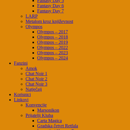
Fantasy Day 5
Fantasy Day 6
Fantasy Day 7
LARP
Metalom kroz književnost
Olympos
Olympos – 2017
Olympos – 2018
Olympos – 2019
Olympos – 2022
Olympos – 2023
Olympos – 2024
Fanzini
Amok
Chat Noir 1
Chat Noir 2
Chat Noir 3
Natječaji
Korisnici
Linkovi
Konvencije
Marsonikon
Prijatelji Kluba
Carta Magica
Gradska četvrt Retfala