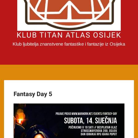
KLUB TITAN ATLAS OSIJEK
Klub ljubitelja znanstvene fantastike i fantazije iz Osijeka
Fantasy Day 5