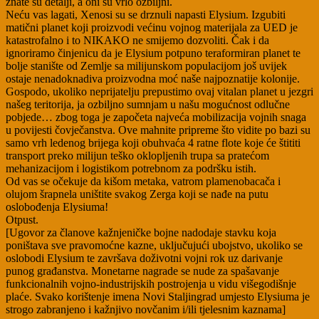
znate su detalji, a oni su vrlo ozbiljni.
Neću vas lagati, Xenosi su se drznuli napasti Elysium. Izgubiti
matični planet koji proizvodi većinu vojnog materijala za UED je
katastrofalno i to NIKAKO ne smijemo dozvoliti. Čak i da
ignoriramo činjenicu da je Elysium potpuno teraformiran planet te
bolje stanište od Zemlje sa milijunskom populacijom još uvijek
ostaje nenadoknadiva proizvodna moć naše najpoznatije kolonije.
Gospodo, ukoliko neprijatelju prepustimo ovaj vitalan planet u jezgri
našeg teritorija, ja ozbiljno sumnjam u našu mogućnost odlučne
pobjede… zbog toga je započeta najveća mobilizacija vojnih snaga
u povijesti čovječanstva. Ove mahnite pripreme što vidite po bazi su
samo vrh ledenog brijega koji obuhvaća 4 ratne flote koje će štititi
transport preko milijun teško oklopljenih trupa sa pratećom
mehanizacijom i logistikom potrebnom za podršku istih.
Od vas se očekuje da kišom metaka, vatrom plamenobacača i
olujom šrapnela uništite svakog Zerga koji se nađe na putu
oslobođenja Elysiuma!
Otpust.
[Ugovor za članove kažnjeničke bojne nadodaje stavku koja
poništava sve pravomoćne kazne, uključujući ubojstvo, ukoliko se
oslobodi Elysium te završava doživotni vojni rok uz darivanje
punog građanstva. Monetarne nagrade se nude za spašavanje
funkcionalnih vojno-industrijskih postrojenja u vidu višegodišnje
plaće. Svako korištenje imena Novi Staljingrad umjesto Elysiuma je
strogo zabranjeno i kažnjivo novčanim i/ili tjelesnim kaznama]