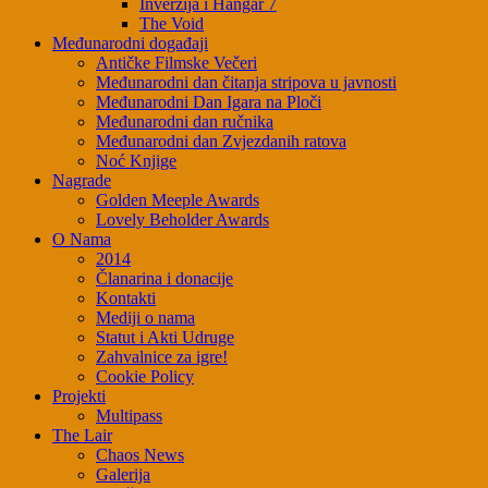
Inverzija i Hangar 7
The Void
Međunarodni događaji
Antičke Filmske Večeri
Međunarodni dan čitanja stripova u javnosti
Međunarodni Dan Igara na Ploči
Međunarodni dan ručnika
Međunarodni dan Zvjezdanih ratova
Noć Knjige
Nagrade
Golden Meeple Awards
Lovely Beholder Awards
O Nama
2014
Članarina i donacije
Kontakti
Mediji o nama
Statut i Akti Udruge
Zahvalnice za igre!
Cookie Policy
Projekti
Multipass
The Lair
Chaos News
Galerija