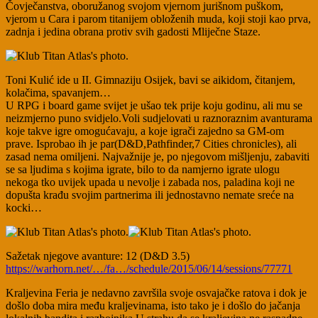
Čovječanstva, oboružanog svojom vjernom jurišnom puškom,
vjerom u Cara i parom titanijem obloženih muda, koji stoji kao prva,
zadnja i jedina obrana protiv svih gadosti Mliječne Staze.
Toni Kulić ide u II. Gimnaziju Osijek, bavi se aikidom, čitanjem,
kolačima, spavanjem…
U RPG i board game svijet je ušao tek prije koju godinu, ali mu se
neizmjerno puno svidjelo.Voli sudjelovati u raznoraznim avanturama
koje takve igre omogućavaju, a koje igrači zajedno sa GM-om
prave. Isprobao ih je par(D&D,Pathfinder,7 Cities chronicles), ali
zasad nema omiljeni. Najvažnije je, po njegovom mišljen
ju, zabaviti
se sa ljudima s kojima igrate, bilo to da namjerno igrate ulogu
nekoga tko uvijek upada u nevolje i zabada nos, paladina koji ne
dopušta krađu svojim partnerima ili jednostavno nemate sreće na
kocki…
Sažetak njegove avanture: 12 (D&D 3.5)
https://warhorn.net/…/fa…/schedule/2015/06/14/sessions/77771
Kraljevina Feria je nedavno završila svoje osvajačke ratova i dok je
došlo doba mira među kraljevinama, isto tako je i došlo do jačanja