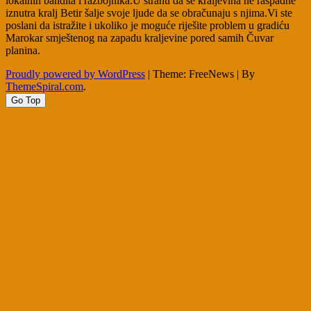
lokalnih bandita i razbojnika.U strahu da se kraljevina ne raspadne
iznutra kralj Betir šalje svoje ljude da se obračunaju s njima.Vi ste
poslani da istražite i ukoliko je moguće riješite problem u gradiću
Marokar smještenog na zapadu kraljevine pored samih Čuvar
planina.
Proudly powered by WordPress
|
Theme: FreeNews
|
By
ThemeSpiral.com
.
Go Top