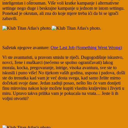
inteligentan i oštrouman. Više voli kratke kampanje i alternativne
settinge nego duge i beskrajne kampanje u jednom te istom settingu.
Ponekad je okrutan, ali zna do koje mjere treba ići da bi se igrači
zabavili.
Sažetak njegove avanture:
One Last Job (Something Went Wrong)
Vi ste avanturisti, u pravom smislu te riječi. Dugogodišnje iskustvo,
novci, žene i muškarci (nećemo se spolno ograničavati) lakog
morala, kocka, pregovaranje, intrige, visoka avantura, sve ste to
iskusili i puno više! No tijekom vaših godina, uspona i padova, došli
ste do trenutka kad vam je već dosta svega, kad samo želite mirno
dočekati svoje dane. Jedan zadnji posao, nešto što će vam donijeti
finu mirovinu nakon koje možete kupiti vlastitu kraljevinu i živjeti u
miru. Upravo takva prilika vam je pokucala na vrata… Jeste li ih
voljni otvoriti?