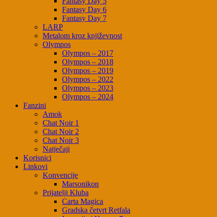
Fantasy Day 5
Fantasy Day 6
Fantasy Day 7
LARP
Metalom kroz književnost
Olympos
Olympos – 2017
Olympos – 2018
Olympos – 2019
Olympos – 2022
Olympos – 2023
Olympos – 2024
Fanzini
Amok
Chat Noir 1
Chat Noir 2
Chat Noir 3
Natječaji
Korisnici
Linkovi
Konvencije
Marsonikon
Prijatelji Kluba
Carta Magica
Gradska četvrt Retfala