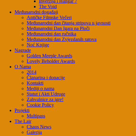
Inverzija i Hangar 7
The Void
Međunarodni događaji
Antičke Filmske Večeri
Međunarodni dan čitanja stripova u javnosti
Međunarodni Dan Igara na Ploči
Međunarodni dan ručnika
Međunarodni dan Zvjezdanih ratova
Noć Knjige
Nagrade
Golden Meeple Awards
Lovely Beholder Awards
O Nama
2014
Članarina i donacije
Kontakti
Mediji o nama
Statut i Akti Udruge
Zahvalnice za igre!
Cookie Policy
Projekti
Multipass
The Lair
Chaos News
Galerija