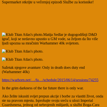
Supermarket otkrijte u večernjoj epizodi Službe za korisnike!
Matija Sedlar je dugogodišnji D&D
igrač, koji se nedavno upustio u GM vode, sa željom da što više
ljudi upozna sa mračnim Warhammer 40k svijetom.
Sažetak njegove avanture: Only in death does duty end
(Warhammer 40k)
https://warhorn.net/…/fa…/schedule/2015/06/14/sessions/74255
In the grim darkness of the far future there is only war.
Ako želite iskusiti svijet prepun akcije i borbe za vlastiti život, onda
ste na pravom mjestu. Isprobajte svoju sreću u ulozi Imperial
Guardsmena, jednog od nebrojenih milijardi, u službi Boga-Cara