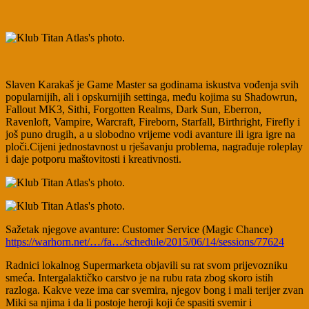
Slaven Karakaš je Game Master sa godinama iskustva vođenja svih
popularnijih, ali i opskurnijih settinga, među kojima su Shadowrun,
Fallout MK3, Sithi, Forgotten Realms, Dark Sun, Eberron,
Ravenloft, Vampire, Warcraft, Fireborn, Starfall, Birthright, Firefly i
još puno drugih, a u slobodno vrijeme vodi avanture ili igra igre na
ploči.Cijeni jednostavnost u rješavanju problema, nagrađuje roleplay
i daje potporu maštovitosti
i kreativnosti.
Sažetak njegove avanture: Customer Service (Magic Chance)
https://warhorn.net/…/fa…/schedule/2015/06/14/sessions/77624
Radnici lokalnog Supermarketa objavili su rat svom prijevozniku
smeća. Intergalaktičko carstvo je na rubu rata zbog skoro istih
razloga. Kakve veze ima car svemira, njegov bong i mali terijer zvan
Miki sa njima i da li postoje heroji koji će spasiti svemir i