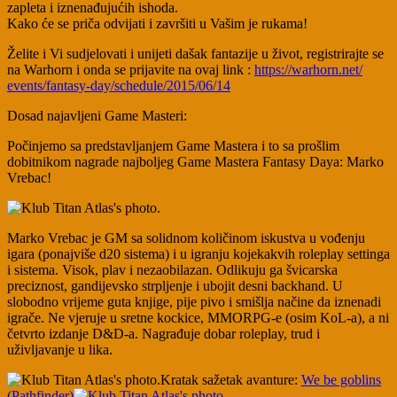
zapleta i iznenađujućih ishoda.
Kako će se priča odvijati i završiti u Vašim je rukama!
Želite i Vi sudjelovati i unijeti dašak fantazije u život, registrirajte se
na Warhorn i onda se prijavite na ovaj link :
https://warhorn.net/
events/fantasy-day/
schedule/2015/06/14
Dosad najavljeni Game Masteri:
Počinjemo sa predstavljanjem Game Mastera i to sa prošlim
dobitnikom nagrade najboljeg Game Mastera Fantasy Daya: Marko
Vrebac!
Marko Vrebac je GM sa solidnom količinom iskustva u vođenju
igara (ponajviše d20 sistema) i u igranju kojekakvih roleplay settinga
i sistema. Visok, plav i nezaobilazan. Odlikuju ga švicarska
preciznost, gandijevsko strpljenje i ubojit desni backhand. U
slobodno vrijeme guta knjige, pije pivo i smišlja načine da iznenadi
igrače. Ne vjeruje u sretne k
ockice, MMORPG-e (osim KoL-a), a ni
četvrto izdanje D&D-a. Nagrađuje dobar roleplay, trud i
uživljavanje u lika.
Kratak sažetak avanture:
We be goblins
(Pathfinder)