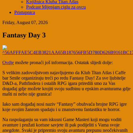
Knjižnica Kluba Titan Atlas
Podcast Mijenjam ciglu za ovcu
Pristupnica
Friday, August 07, 2026
Fantasy Day 3
Ovdje
možete pronaći još informacija. Ostatak slijedi dolje:
S velikim zadovoljstvom najavljujemo da Klub Titan Atlas i Caffe
bar Smile organiziraju treći po redu Fantasy Day! Za sve ljubitelje
D&D-a, Pathfindera i ostalih RPG igara priredili smo za Vas
događaj gdje možete krojiti svoju sudbinu u epskim avanturama gdje
mašti ni nebo nije granica!
Iako sam događaj nosi naziv “Fantasy” obuhvaća brojne RPG igre
koje svojim žanrom spadaju i u znanstvenu fantastiku te horror.
Na raspolaganju su vam iskusni Game Masteri koji mogu voditi
avanture i pružati korisne savjete ili pak podijeliti s Vama svoje
anegdote. Svaki je pripremio svoju avanturu prepunu neočekivanih