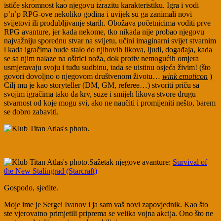
ističe skromnost kao njegovu izrazitu karakteristiku. Igra i vodi
p’n’p RPG-ove nekoliko godina i uvijek su ga zanimali novi
svijetovi ili produbljivanje starih. Obožava početnicima voditi prve
RPG avanture, jer kada nekome, tko nikada nije probao njegovu
najvažniju sporednu stvar na svijetu, učini imaginarni svijet stvarnim
i kada igračima bude stalo do njihovih likova, ljudi, događaja, kada
se sa njim nalaze na oštrici noža, dok protiv nemogućih omjera
usmjeravaju svoju i tuđu sudbinu, tada se uistinu osjeća živim! (što
govori dovoljno o njegovom društvenom životu…
wink emoticon
)
Cilj mu je kao storyteller (DM, GM, referee…) stvoriti priču sa
svojim igračima tako da krv, suze i smijeh likova stvore drugu
stvarnost od koje mogu svi, ako ne naučiti i promijeniti nešto, barem
se dobro zabaviti.
Sažetak njegove avanture:
Survival of
the New Stalingrad (Starcraft)
Gospodo, sjedite.
Moje ime je Sergei Ivanov i ja sam vaš novi zapovjednik. Kao što
ste vjerovatno primjetili priprema se velika vojna akcija. Ono što ne