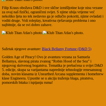
Filip Kraus obožava D&D i sve slične izmišljotine koje nisu vezane
za ovaj naš fizički, ograničeni svijet. S njime ubija vrijeme već
nekoliko ljeta no tek nedavno ga je odlučio pokoriti, njime ovladati i
voditi druge. Voli roleplay, kreativna rješavanja problema i ono
najbitnije, da se svi dobro zabave.
Sažetak njegove avanture:
Black Bellamy Fortune (D&D 5)
Golden Age of Piracy! Ovo je avantura vezana za Samuela
Bellamya, slavnog pirata zvanog “Robin Hood of the Sea” i
njegovog skrivenog bogatstva. Tematika je prebaćena u svijet D&D
5. edicije, skupa sa varijantama naprednije tehnologije renesansnog
doba, novim klasama iz Unearthed Arcana supplementa i homebrew
klase Engineera. Upustite se u akciju traženja blaga, piratstva,
pomorskih bitaka i ispijanju ruma!