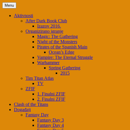
Menu
Aktivnosti
After Dark Book Club
Izazov 2016.
Organizirano igranje
Magic: The Gathering
Night of the Monsters
Pirates of the Spanish Main
Ocean’s Edge
Vampire: The Eternal Struggle
Warhammer
Spring Gathering
2015
Tim Titan Atlas
TV
ZFIF
1. Finalni ZFIF
2. Finalni ZFIF
Clash of the Titans
Događaji
Fantasy Day
Fantasy Day 3
Fantasy Day 4