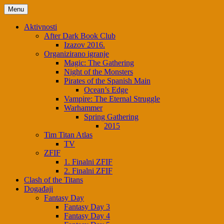
Skip
Menu
to
content
Aktivnosti
After Dark Book Club
Izazov 2016.
Organizirano igranje
Magic: The Gathering
Night of the Monsters
Pirates of the Spanish Main
Ocean’s Edge
Vampire: The Eternal Struggle
Warhammer
Spring Gathering
2015
Tim Titan Atlas
TV
ZFIF
1. Finalni ZFIF
2. Finalni ZFIF
Clash of the Titans
Događaji
Fantasy Day
Fantasy Day 3
Fantasy Day 4