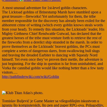
A most unusual adventure for 1st-level goblin characters.
The Licktoad goblins of Brinestump Marsh have stumbled upon a
great treasure—fireworks! Yet unfortunately for them, the tribe
member responsible for the discovery has already been exiled for the
abhorrent crime of writing (which every goblin knows steals words
from your head). To remedy this situation, the Licktoads’ leader, His
Mighty Girthness Chief Rendwattle Gutwad, has declared that the
greatest heroes of the tribe must venture forth to retrieve the rest of
the fireworks from a derelict ship stranded in the marsh. In order to
prove themselves as the Licktoads’ bravest goblins, the PCs must
complete a series of dangerous dares, from swallowing bull slugs
and braving the dreaded Earbiter to dancing with Squealy Nord
himself. Yet even once they’ve proven their mettle, the adventure is
just beginning. For the ship in question is far from uninhabited, and
Vorka the cannibal goblin would like nothing better than a few tasty
visitors….
http://pathfinderwiki.com/wiki/Goblin
Tomislav Buljević je Game Master sa višegodišnjim iskustvom u
igranju što kompjuterskih, što pen and paper RPG-ova. Prilagodljiv,