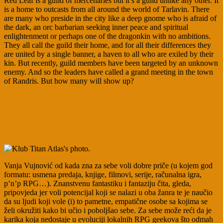
Red Leaf is a guild of mercenaries but it’s a guild unlike any other. It
is a home to outcasts from all around the world of Tarlavin. There
are many who preside in the city like a deep gnome who is afraid of
the dark, an orc barbarian seeking inner peace and spiritual
enlightenment or perhaps one of the dragonkin with no ambitions.
They all call the guild their home, and for all their differences they
are united by a single banner, a haven to all who are exiled by their
kin. But recently, guild members have been targeted by an unknown
enemy. And so the leaders have called a grand meeting in the town
of Randris. But how many will show up?
Vanja Vujnović od kada zna za sebe voli dobre priče (u kojem god
formatu: usmena predaja, knjige, filmovi, serije, računalna igra,
p’n’p RPG…). Znanstvenu fantastiku i fantaziju čita, gleda,
pripovjeda jer voli potencijal koji se nalazi u oba žanra te je naučio
da su ljudi koji vole (i) to pametne, empatične osobe sa kojima se
želi okružiti kako bi učio i poboljšao sebe. Za sebe može reći da je
karika koja nedostaje u evoluciji lokalnih RPG geekova što odmah