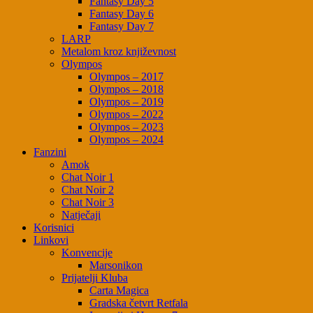
Fantasy Day 5
Fantasy Day 6
Fantasy Day 7
LARP
Metalom kroz književnost
Olympos
Olympos – 2017
Olympos – 2018
Olympos – 2019
Olympos – 2022
Olympos – 2023
Olympos – 2024
Fanzini
Amok
Chat Noir 1
Chat Noir 2
Chat Noir 3
Natječaji
Korisnici
Linkovi
Konvencije
Marsonikon
Prijatelji Kluba
Carta Magica
Gradska četvrt Retfala