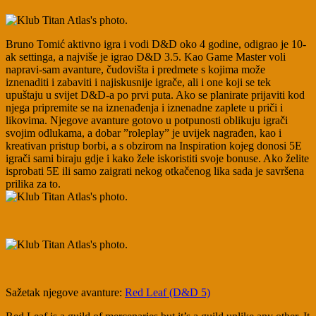
Bruno Tomić aktivno igra i vodi D&D oko 4 godine, odigrao je 10-
ak settinga, a najviše je igrao D&D 3.5. Kao Game Master voli
napravi-sam avanture, čudovišta i predmete s kojima može
iznenaditi i zabaviti i najiskusnije igrače, ali i one koji se tek
upuštaju u svijet D&D-a po prvi puta. Ako se planirate prijaviti kod
njega pripremite se na iznenađenja i iznenadne zaplete u priči i
likovima. Njegove avanture gotovo u potpunosti oblikuju ig
rači
svojim odlukama, a dobar ”roleplay” je uvijek nagrađen, kao i
kreativan pristup borbi, a s obzirom na Inspiration kojeg donosi 5E
igrači sami biraju gdje i kako žele iskoristiti svoje bonuse. Ako želite
isprobati 5E ili samo zaigrati nekog otkačenog lika sada je savršena
prilika za to.
Sažetak njegove avanture:
Red Leaf (D&D 5)