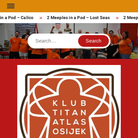
Skip
to
n a Pod – Calico
2 Meeples in a Pod – Lost Seas
2 Meepl
content
Search