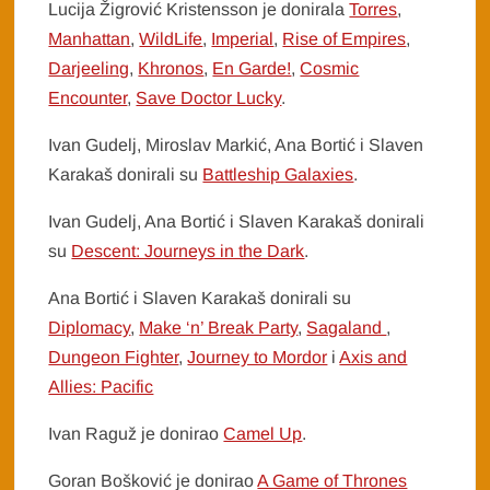
Lucija Žigrović Kristensson je donirala
Torres
,
Manhattan
,
WildLife
,
Imperial
,
Rise of Empires
,
Darjeeling
,
Khronos
,
En Garde!
,
Cosmic
Encounter
,
Save Doctor Lucky
.
Ivan Gudelj, Miroslav Markić, Ana Bortić i Slaven
Karakaš donirali su
Battleship Galaxies
.
Ivan Gudelj, Ana Bortić i Slaven Karakaš donirali
su
Descent: Journeys in the Dark
.
Ana Bortić i Slaven Karakaš donirali su
Diplomacy
,
Make ‘n’ Break Party
,
Sagaland
,
Dungeon Fighter
,
Journey to Mordor
i
Axis and
Allies: Pacific
Ivan Raguž je donirao
Camel Up
.
Goran Bošković je donirao
A Game of Thrones