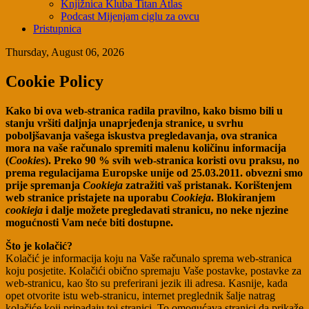
Knjižnica Kluba Titan Atlas
Podcast Mijenjam ciglu za ovcu
Pristupnica
Thursday, August 06, 2026
Cookie Policy
Kako bi ova web-stranica radila pravilno, kako bismo bili u
stanju vršiti daljnja unaprjeđenja stranice, u svrhu
poboljšavanja vašega iskustva pregledavanja, ova stranica
mora na vaše računalo spremiti malenu količinu informacija
(
Cookies
). Preko 90 % svih web-stranica koristi ovu praksu, no
prema regulacijama Europske unije od 25.03.2011. obvezni smo
prije spremanja
Cookieja
zatražiti vaš pristanak. Korištenjem
web stranice pristajete na uporabu
Cookieja
. Blokiranjem
cookieja
i dalje možete pregledavati stranicu, no neke njezine
mogućnosti Vam neće biti dostupne.
Što je kolačić?
Kolačić je informacija koju na Vaše računalo sprema web-stranica
koju posjetite. Kolačići obično spremaju Vaše postavke, postavke za
web-stranicu, kao što su preferirani jezik ili adresa. Kasnije, kada
opet otvorite istu web-stranicu, internet preglednik šalje natrag
kolačiće koji pripadaju toj stranici. To omogućava stranici da prikaže