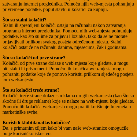
zatvaranju internet preglednika. Pomoću njih web-mjesta pohranjuju
privremene podatke, poput stavki u košarici za kupnju.
Što su stalni kolačići?
Stalni ili spremljeni kolačići ostaju na računalu nakon zatvaranja
programa internet preglednika. Pomoću njih web-mjesta pohranjuju
podatke, kao što su ime za prijavu i lozinka, tako da se ne morate
prijavljivati prilikom svakog posjeta određenom mjestu. Stalni
kolačići ostat će na računalu danima, mjesecima, čak i godinama.
Što su kolačići od prve strane?
Kolačići od prve strane dolaze s web-mjesta koje gledate, a mogu
biti stalni ili privremeni. Pomoću tih kolačića web-mjesta mogu
pohraniti podatke koje će ponovo koristiti prilikom sljedećeg posjeta
tom web-mjestu.
Što su kolačići treće strane?
Kolačići treće strane dolaze s reklama drugih web-mjesta (kao što su
skočne ili druge reklame) koje se nalaze na web-mjestu koje gledate.
Pomoću tih kolačića web-mjesta mogu pratiti korištenje Interneta u
marketinške svrhe.
Koristi li klubtitanatlas kolačiće?
Da, s primarnim ciljem kako bi vam naše web-stranice omogućile
bolje korisničko iskustvo.