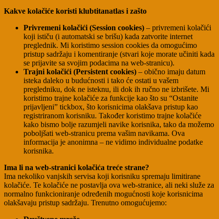
Kakve kolačiće koristi klubtitanatlas i zašto
Privremeni kolačići (Session cookies)
– privremeni kolačići
koji ističu (i automatski se brišu) kada zatvorite internet
preglednik. Mi koristimo session cookies da omogućimo
pristup sadržaju i komentiranje (stvari koje morate učiniti kada
se prijavite sa svojim podacima na web-stranicu).
Trajni kolačići (Persistent cookies)
– obično imaju datum
isteka daleko u budućnosti i tako će ostati u vašem
pregledniku, dok ne isteknu, ili dok ih ručno ne izbrišete. Mi
koristimo trajne kolačiće za funkcije kao što su “Ostanite
prijavljeni” tickbox, što korisnicima olakšava pristup kao
registriranom korisniku. Također koristimo trajne kolačiće
kako bismo bolje razumjeli navike korisnika, tako da možemo
poboljšati web-stranicu prema vašim navikama. Ova
informacija je anonimna – ne vidimo individualne podatke
korisnika.
Ima li na web-stranici kolačića treće strane?
Ima nekoliko vanjskih servisa koji korisniku spremaju limitirane
kolačiće. Te kolačiće ne postavlja ova web-stranice, ali neki služe za
normalno funkcioniranje određenih mogućnosti koje korisnicima
olakšavaju pristup sadržaju. Trenutno omogućujemo: