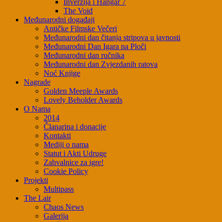
Inverzija i Hangar 7
The Void
Međunarodni događaji
Antičke Filmske Večeri
Međunarodni dan čitanja stripova u javnosti
Međunarodni Dan Igara na Ploči
Međunarodni dan ručnika
Međunarodni dan Zvjezdanih ratova
Noć Knjige
Nagrade
Golden Meeple Awards
Lovely Beholder Awards
O Nama
2014
Članarina i donacije
Kontakti
Mediji o nama
Statut i Akti Udruge
Zahvalnice za igre!
Cookie Policy
Projekti
Multipass
The Lair
Chaos News
Galerija