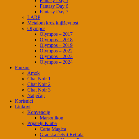
Fantasy Day 5
Fantasy Day 6
Fantasy Day 7
LARP
Metalom kroz književnost
Olympos
Olympos – 2017
Olympos – 2018
Olympos – 2019
Olympos – 2022
Olympos – 2023
Olympos – 2024
Fanzini
Amok
Chat Noir 1
Chat Noir 2
Chat Noir 3
Natječaji
Korisnici
Linkovi
Konvencije
Marsonikon
Prijatelji Kluba
Carta Magica
Gradska četvrt Retfala