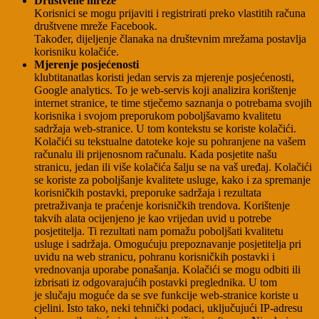
Društvene mreže
Korisnici se mogu prijaviti i registrirati preko vlastitih računa
društvene mreže Facebook.
Također, dijeljenje članaka na društevnim mrežama postavlja
korisniku kolačiće.
Mjerenje posjećenosti
klubtitanatlas koristi jedan servis za mjerenje posjećenosti,
Google analytics. To je web-servis koji analizira korištenje
internet stranice, te time stječemo saznanja o potrebama svojih
korisnika i svojom preporukom poboljšavamo kvalitetu
sadržaja web-stranice. U tom kontekstu se koriste kolačići.
Kolačići su tekstualne datoteke koje su pohranjene na vašem
računalu ili prijenosnom računalu. Kada posjetite našu
stranicu, jedan ili više kolačića šalju se na vaš uređaj. Kolačići
se koriste za poboljšanje kvalitete usluge, kako i za spremanje
korisničkih postavki, preporuke sadržaja i rezultata
pretraživanja te praćenje korisničkih trendova. Korištenje
takvih alata ocijenjeno je kao vrijedan uvid u potrebe
posjetitelja. Ti rezultati nam pomažu poboljšati kvalitetu
usluge i sadržaja. Omogućuju prepoznavanje posjetitelja pri
uvidu na web stranicu, pohranu korisničkih postavki i
vrednovanja uporabe ponašanja. Kolačići se mogu odbiti ili
izbrisati iz odgovarajućih postavki preglednika. U tom
je slučaju moguće da se sve funkcije web-stranice koriste u
cjelini. Isto tako, neki tehnički podaci, uključujući IP-adresu