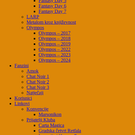
Fantasy Day 5
Fantasy Day 6
Fantasy Day 7
LARP
Metalom kroz književnost
Olympos
Olympos – 2017
Olympos – 2018
Olympos – 2019
Olympos – 2022
Olympos – 2023
Olympos – 2024
Fanzini
Amok
Chat Noir 1
Chat Noir 2
Chat Noir 3
Natječaji
Korisnici
Linkovi
Konvencije
Marsonikon
Prijatelji Kluba
Carta Magica
Gradska četvrt Retfala