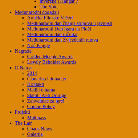
Inverzija i Hangar 7
The Void
Međunarodni događaji
Antičke Filmske Večeri
Međunarodni dan čitanja stripova u javnosti
Međunarodni Dan Igara na Ploči
Međunarodni dan ručnika
Međunarodni dan Zvjezdanih ratova
Noć Knjige
Nagrade
Golden Meeple Awards
Lovely Beholder Awards
O Nama
2014
Članarina i donacije
Kontakti
Mediji o nama
Statut i Akti Udruge
Zahvalnice za igre!
Cookie Policy
Projekti
Multipass
The Lair
Chaos News
Galerija