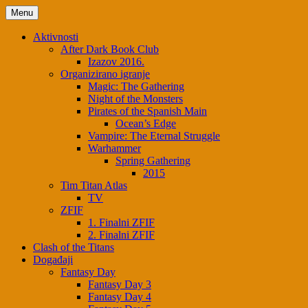
Menu
Aktivnosti
After Dark Book Club
Izazov 2016.
Organizirano igranje
Magic: The Gathering
Night of the Monsters
Pirates of the Spanish Main
Ocean’s Edge
Vampire: The Eternal Struggle
Warhammer
Spring Gathering
2015
Tim Titan Atlas
TV
ZFIF
1. Finalni ZFIF
2. Finalni ZFIF
Clash of the Titans
Događaji
Fantasy Day
Fantasy Day 3
Fantasy Day 4