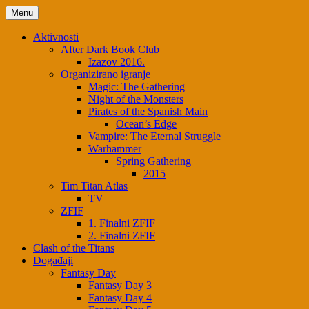
Skip
Menu
to
content
Aktivnosti
After Dark Book Club
Izazov 2016.
Organizirano igranje
Magic: The Gathering
Night of the Monsters
Pirates of the Spanish Main
Ocean’s Edge
Vampire: The Eternal Struggle
Warhammer
Spring Gathering
2015
Tim Titan Atlas
TV
ZFIF
1. Finalni ZFIF
2. Finalni ZFIF
Clash of the Titans
Događaji
Fantasy Day
Fantasy Day 3
Fantasy Day 4