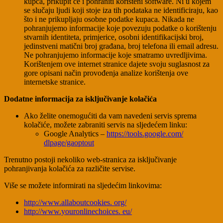
kupca, prikupit će i pohraniti korišteni software. Ni u kojem
se slučaju ljudi koji stoje iza tih podataka ne identificiraju, kao
što i ne prikupljaju osobne podatke kupaca. Nikada ne
pohranjujemo informacije koje povezuju podatke o korištenju
stvarnih identiteta, primjerice, osobni identifikacijski broj,
jedinstveni matični broj građana, broj telefona ili email adresu.
Ne pohranjujemo informacije koje smatramo uvredljivima.
Korištenjem ove internet stranice dajete svoju suglasnost za
gore opisani način provođenja analize korištenja ove
internetske stranice.
Dodatne informacija za isključivanje kolačića
Ako želite onemogućiti da vam navedeni servis sprema
kolačiće, možete zabraniti servis na sljedećem linku:
Google Analytics –
https://tools.google.com/
dlpage/gaoptout
Trenutno postoji nekoliko web-stranica za isključivanje
pohranjivanja kolačića za različite servise.
Više se možete informirati na sljedećim linkovima:
http://www.allaboutcookies.
org/
http://www.youronlinechoices.
eu/