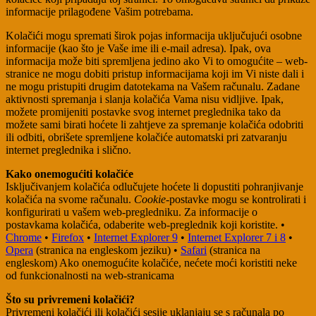
informacije prilagođene Vašim potrebama.
Kolačići mogu spremati širok pojas informacija uključujući osobne
informacije (kao što je Vaše ime ili e-mail adresa). Ipak, ova
informacija može biti spremljena jedino ako Vi to omogućite – web-
stranice ne mogu dobiti pristup informacijama koji im Vi niste dali i
ne mogu pristupiti drugim datotekama na Vašem računalu. Zadane
aktivnosti spremanja i slanja kolačića Vama nisu vidljive. Ipak,
možete promijeniti postavke svog internet preglednika tako da
možete sami birati hoćete li zahtjeve za spremanje kolačića odobriti
ili odbiti, obrišete spremljene kolačiće automatski pri zatvaranju
internet preglednika i slično.
Kako onemogućiti kolačiće
Isključivanjem kolačića odlučujete hoćete li dopustiti pohranjivanje
kolačića na svome računalu.
Cookie
-postavke mogu se kontrolirati i
konfigurirati u vašem web-pregledniku. Za informacije o
postavkama kolačića, odaberite web-preglednik koji koristite. •
Chrome
•
Firefox
•
Internet Explorer 9
•
Internet Explorer 7 i 8
•
Opera
(stranica na engleskom jeziku) •
Safari
(stranica na
engleskom) Ako onemogućite kolačiće, nećete moći koristiti neke
od funkcionalnosti na web-stranicama
Što su privremeni kolačići?
Privremeni kolačići ili kolačići sesije uklanjaju se s računala po