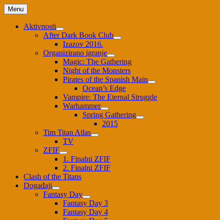
Skip
Menu
to
content
Aktivnosti
After Dark Book Club
Izazov 2016.
Organizirano igranje
Magic: The Gathering
Night of the Monsters
Pirates of the Spanish Main
Ocean’s Edge
Vampire: The Eternal Struggle
Warhammer
Spring Gathering
2015
Tim Titan Atlas
TV
ZFIF
1. Finalni ZFIF
2. Finalni ZFIF
Clash of the Titans
Događaji
Fantasy Day
Fantasy Day 3
Fantasy Day 4