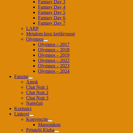
Fantasy Day 3
Fantasy Day 4
Fantasy Day 5
Fantasy Day 6
Fantasy Day 7
LARP
Metalom kroz književnost
Olympos
Olympos – 2017
Olympos – 2018
Olympos – 2019
Olympos – 2022
Olympos – 2023
Olympos – 2024
Fanzini
Amok
Chat Noir 1
Chat Noir 2
Chat Noir 3
Natječaji
Korisnici
Linkovi
Konvencije
Marsonikon
Prijatelji Kluba