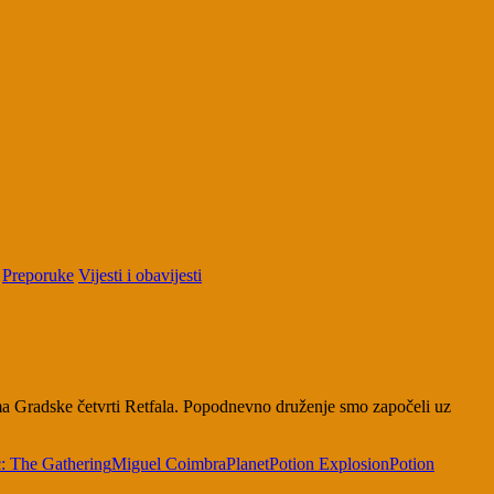
Preporuke
Vijesti i obavijesti
ijama Gradske četvrti Retfala. Popodnevno druženje smo započeli uz
: The Gathering
Miguel Coimbra
Planet
Potion Explosion
Potion