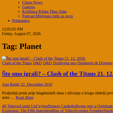
Chaos News
Galerija
Knjižnica Kluba Titan Atlas
Podcast Mijenjam ciglu za ovcu
Pristupnica
12:05:06 PM
Friday, August 07, 2026
Tag:
Planet
Clash of the Titans
D&D
D&D
Društvena igra
Dungeons & Dragons
Što smo igrali? – Clash of the Titans 21. 12
Ana Bortić
22. December 2018
Posljednji petak prije blagdanskih dana i uživanja u krugu obitelji pr
neke …
Read More
40 Thieves
Camel Up
Ceylon
Dragon Castle
društvene igre u Osijeku
d
Explosion: The Fifth Ingredient
Rise of Tribes
Scorpius Freighter
Spoil