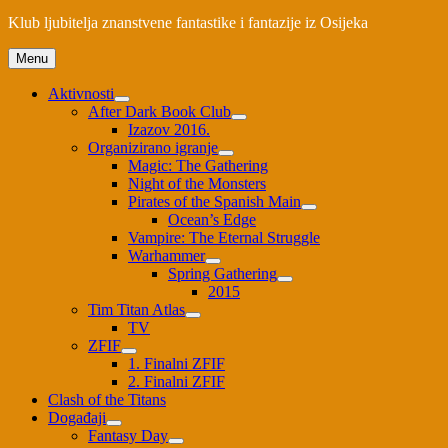
Klub ljubitelja znanstvene fantastike i fantazije iz Osijeka
Menu
Aktivnosti
After Dark Book Club
Izazov 2016.
Organizirano igranje
Magic: The Gathering
Night of the Monsters
Pirates of the Spanish Main
Ocean’s Edge
Vampire: The Eternal Struggle
Warhammer
Spring Gathering
2015
Tim Titan Atlas
TV
ZFIF
1. Finalni ZFIF
2. Finalni ZFIF
Clash of the Titans
Događaji
Fantasy Day