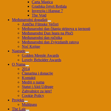
Carta Magica
Gradska četvrt Retfala
Inverzija i Hangar 7
The Void
Međunarodni događaji
Antičke Filmske Večeri
Međunarodni dan čitanja stripova u javnosti
Međunarodni Dan Igara na Ploči
Međunarodni dan ručnika
Međunarodni dan Zvjezdanih ratova
Noć Knjige
Nagrade
Golden Meeple Awards
Lovely Beholder Awards
O Nama
2014
Članarina i donacije
Kontakti
Mediji o nama
Statut i Akti Udruge
Zahvalnice za igre!
Cookie Policy
Projekti
Multipass
The Lair