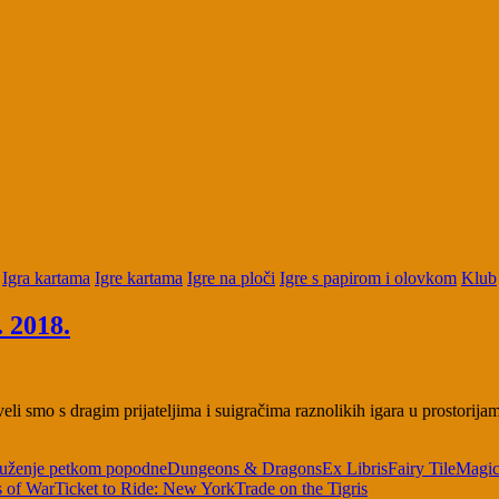
Igra kartama
Igre kartama
Igre na ploči
Igre s papirom i olovkom
Klub
. 2018.
oveli smo s dragim prijateljima i suigračima raznolikih igara u prostor
ruženje petkom popodne
Dungeons & Dragons
Ex Libris
Fairy Tile
Magic
s of War
Ticket to Ride: New York
Trade on the Tigris