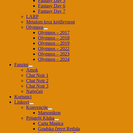
Fantasy Day 5
Fantasy Day 6
Fantasy Day 7
LARP
Metalom kroz književnost
Olympos
Olympos – 2017
Olympos – 2018
Olympos – 2019
Olympos – 2022
Olympos – 2023
Olympos – 2024
Fanzini
Amok
Chat Noir 1
Chat Noir 2
Chat Noir 3
Natječaji
Korisnici
Linkovi
Konvencije
Marsonikon
Prijatelji Kluba
Carta Magica
Gradska četvrt Retfala