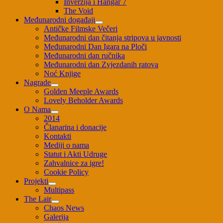
Inverzija i Hangar 7
The Void
Međunarodni događaji
Antičke Filmske Večeri
Međunarodni dan čitanja stripova u javnosti
Međunarodni Dan Igara na Ploči
Međunarodni dan ručnika
Međunarodni dan Zvjezdanih ratova
Noć Knjige
Nagrade
Golden Meeple Awards
Lovely Beholder Awards
O Nama
2014
Članarina i donacije
Kontakti
Mediji o nama
Statut i Akti Udruge
Zahvalnice za igre!
Cookie Policy
Projekti
Multipass
The Lair
Chaos News
Galerija