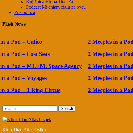
Knjižnica Kluba Titan Atlas
Podcast Mijenjam ciglu za ovcu
Pristupnica
Flash News
n a Pod – Calico
2 Meeples in a Pod 
n a Pod – Lost Seas
2 Meeples in a Pod 
in a Pod – MLEM: Space Agency
2 Meeples in a Po
n a Pod – Voyages
2 Meeples in a Pod 
n a Pod – 3 Ring Circus
2 Meeples in a Pod 
Search
Klub Titan Atlas Osijek