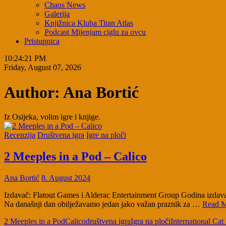
Chaos News
Galerija
Knjižnica Kluba Titan Atlas
Podcast Mijenjam ciglu za ovcu
Pristupnica
10:24:22 PM
Friday, August 07, 2026
Author:
Ana Bortić
Iz Osijeka, volim igre i knjige.
Recenzija
Društvena igra
Igre na ploči
2 Meeples in a Pod – Calico
Ana Bortić
8. August 2024
Izdavač: Flatout Games i Alderac Entertainment Group Godina izdava
Na današnji dan obilježavamo jedan jako važan praznik za …
Read 
2 Meeples in a Pod
Calico
društvena igra
Igra na ploči
International Ca