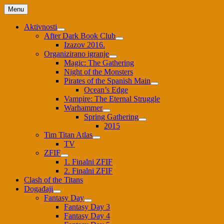
Skip
Menu
to
content
Aktivnosti
After Dark Book Club
Izazov 2016.
Organizirano igranje
Magic: The Gathering
Night of the Monsters
Pirates of the Spanish Main
Ocean’s Edge
Vampire: The Eternal Struggle
Warhammer
Spring Gathering
2015
Tim Titan Atlas
TV
ZFIF
1. Finalni ZFIF
2. Finalni ZFIF
Clash of the Titans
Događaji
Fantasy Day
Fantasy Day 3
Fantasy Day 4