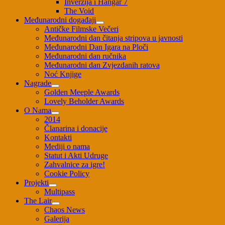
Inverzija i Hangar 7
The Void
Međunarodni događaji
Antičke Filmske Večeri
Međunarodni dan čitanja stripova u javnosti
Međunarodni Dan Igara na Ploči
Međunarodni dan ručnika
Međunarodni dan Zvjezdanih ratova
Noć Knjige
Nagrade
Golden Meeple Awards
Lovely Beholder Awards
O Nama
2014
Članarina i donacije
Kontakti
Mediji o nama
Statut i Akti Udruge
Zahvalnice za igre!
Cookie Policy
Projekti
Multipass
The Lair
Chaos News
Galerija