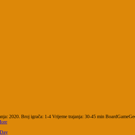
nja: 2020. Broj igrača: 1-4 Vrijeme trajanja: 30-45 min BoardGameGe
More
t Day