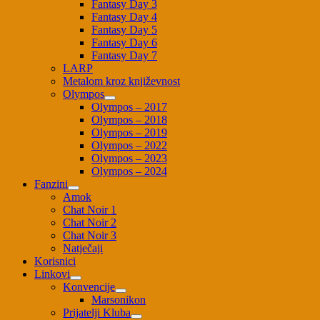
Fantasy Day 3
Fantasy Day 4
Fantasy Day 5
Fantasy Day 6
Fantasy Day 7
LARP
Metalom kroz književnost
Olympos
Olympos – 2017
Olympos – 2018
Olympos – 2019
Olympos – 2022
Olympos – 2023
Olympos – 2024
Fanzini
Amok
Chat Noir 1
Chat Noir 2
Chat Noir 3
Natječaji
Korisnici
Linkovi
Konvencije
Marsonikon
Prijatelji Kluba