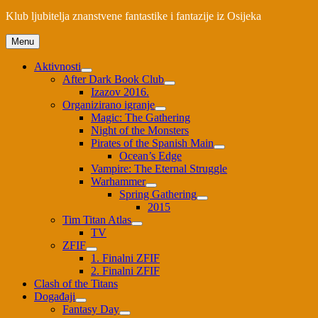
Klub ljubitelja znanstvene fantastike i fantazije iz Osijeka
Menu
Aktivnosti
After Dark Book Club
Izazov 2016.
Organizirano igranje
Magic: The Gathering
Night of the Monsters
Pirates of the Spanish Main
Ocean’s Edge
Vampire: The Eternal Struggle
Warhammer
Spring Gathering
2015
Tim Titan Atlas
TV
ZFIF
1. Finalni ZFIF
2. Finalni ZFIF
Clash of the Titans
Događaji
Fantasy Day