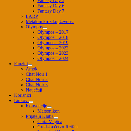
Fantasy Day 5
Fantasy Day 6
Fantasy Day 7
LARP
Metalom kroz književnost
Olympos
Olympos – 2017
Olympos – 2018
Olympos – 2019
Olympos – 2022
Olympos – 2023
Olympos – 2024
Fanzini
Amok
Chat Noir 1
Chat Noir 2
Chat Noir 3
Natječaji
Korisnici
Linkovi
Konvencije
Marsonikon
Prijatelji Kluba
Carta Magica
Gradska četvrt Retfala