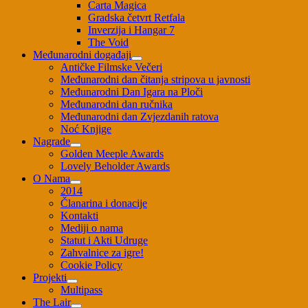
Carta Magica
Gradska četvrt Retfala
Inverzija i Hangar 7
The Void
Međunarodni događaji
Antičke Filmske Večeri
Međunarodni dan čitanja stripova u javnosti
Međunarodni Dan Igara na Ploči
Međunarodni dan ručnika
Međunarodni dan Zvjezdanih ratova
Noć Knjige
Nagrade
Golden Meeple Awards
Lovely Beholder Awards
O Nama
2014
Članarina i donacije
Kontakti
Mediji o nama
Statut i Akti Udruge
Zahvalnice za igre!
Cookie Policy
Projekti
Multipass
The Lair