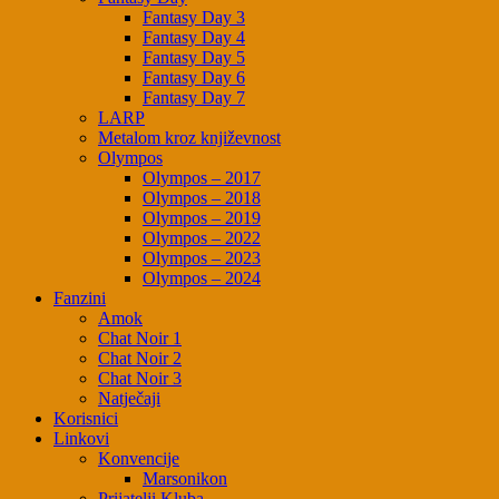
Fantasy Day 3
Fantasy Day 4
Fantasy Day 5
Fantasy Day 6
Fantasy Day 7
LARP
Metalom kroz književnost
Olympos
Olympos – 2017
Olympos – 2018
Olympos – 2019
Olympos – 2022
Olympos – 2023
Olympos – 2024
Fanzini
Amok
Chat Noir 1
Chat Noir 2
Chat Noir 3
Natječaji
Korisnici
Linkovi
Konvencije
Marsonikon
Prijatelji Kluba