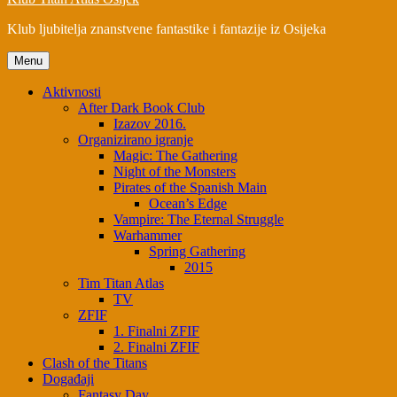
Klub ljubitelja znanstvene fantastike i fantazije iz Osijeka
Menu
Aktivnosti
After Dark Book Club
Izazov 2016.
Organizirano igranje
Magic: The Gathering
Night of the Monsters
Pirates of the Spanish Main
Ocean’s Edge
Vampire: The Eternal Struggle
Warhammer
Spring Gathering
2015
Tim Titan Atlas
TV
ZFIF
1. Finalni ZFIF
2. Finalni ZFIF
Clash of the Titans
Događaji
Fantasy Day