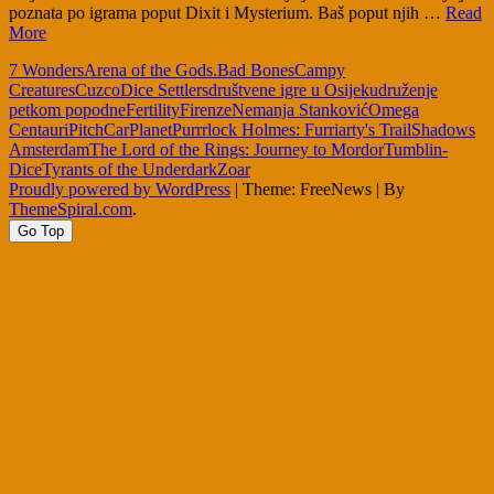
poznata po igrama poput Dixit i Mysterium. Baš poput njih …
Read
More
7 Wonders
Arena of the Gods.
Bad Bones
Campy
Creatures
Cuzco
Dice Settlers
društvene igre u Osijeku
druženje
petkom popodne
Fertility
Firenze
Nemanja Stanković
Omega
Centauri
PitchCar
Planet
Purrrlock Holmes: Furriarty's Trail
Shadows
Amsterdam
The Lord of the Rings: Journey to Mordor
Tumblin-
Dice
Tyrants of the Underdark
Zoar
Proudly powered by WordPress
|
Theme: FreeNews
|
By
ThemeSpiral.com
.
Go Top