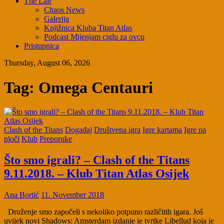
The Lair
Chaos News
Galerija
Knjižnica Kluba Titan Atlas
Podcast Mijenjam ciglu za ovcu
Pristupnica
Thursday, August 06, 2026
Tag:
Omega Centauri
Clash of the Titans
Događaj
Društvena igra
Igre kartama
Igre na
ploči
Klub
Preporuke
Što smo igrali? – Clash of the Titans
9.11.2018. – Klub Titan Atlas Osijek
Ana Bortić
11. November 2018
Druženje smo započeli s nekoliko potpuno različitih igara. Još
uvijek novi Shadows: Amsterdam izdanje je tvrtke Libellud koja je