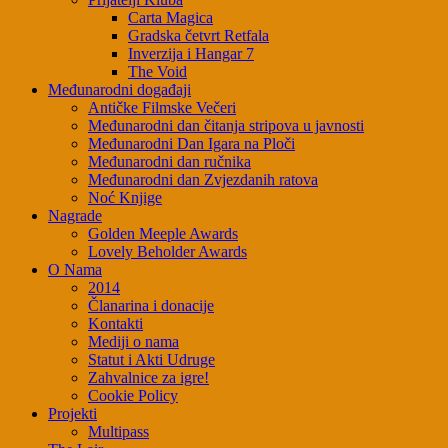
Carta Magica
Gradska četvrt Retfala
Inverzija i Hangar 7
The Void
Međunarodni događaji
Antičke Filmske Večeri
Međunarodni dan čitanja stripova u javnosti
Međunarodni Dan Igara na Ploči
Međunarodni dan ručnika
Međunarodni dan Zvjezdanih ratova
Noć Knjige
Nagrade
Golden Meeple Awards
Lovely Beholder Awards
O Nama
2014
Članarina i donacije
Kontakti
Mediji o nama
Statut i Akti Udruge
Zahvalnice za igre!
Cookie Policy
Projekti
Multipass