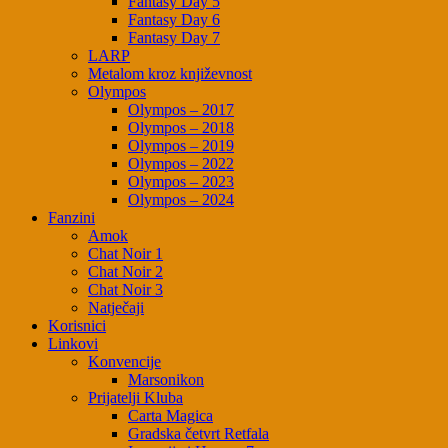
Fantasy Day 5
Fantasy Day 6
Fantasy Day 7
LARP
Metalom kroz književnost
Olympos
Olympos – 2017
Olympos – 2018
Olympos – 2019
Olympos – 2022
Olympos – 2023
Olympos – 2024
Fanzini
Amok
Chat Noir 1
Chat Noir 2
Chat Noir 3
Natječaji
Korisnici
Linkovi
Konvencije
Marsonikon
Prijatelji Kluba
Carta Magica
Gradska četvrt Retfala