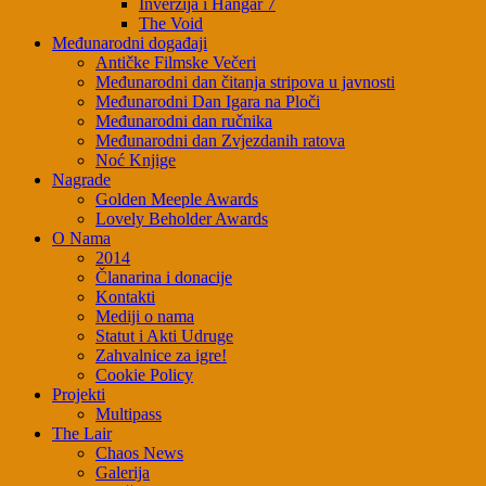
Inverzija i Hangar 7
The Void
Međunarodni događaji
Antičke Filmske Večeri
Međunarodni dan čitanja stripova u javnosti
Međunarodni Dan Igara na Ploči
Međunarodni dan ručnika
Međunarodni dan Zvjezdanih ratova
Noć Knjige
Nagrade
Golden Meeple Awards
Lovely Beholder Awards
O Nama
2014
Članarina i donacije
Kontakti
Mediji o nama
Statut i Akti Udruge
Zahvalnice za igre!
Cookie Policy
Projekti
Multipass
The Lair
Chaos News
Galerija