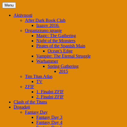
Skip
Menu
to
content
Aktivnosti
After Dark Book Club
Izazov 2016.
Organizirano igranje
Magic: The Gathering
Night of the Monsters
Pirates of the Spanish Main
Ocean’s Edge
Vampire: The Eternal Struggle
Warhammer
Spring Gathering
2015
Tim Titan Atlas
TV
ZFIF
1. Finalni ZFIF
2. Finalni ZFIF
Clash of the Titans
Događaji
Fantasy Day
Fantasy Day 3
Fantasy Day 4