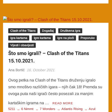
Clash of the Titans
Događaj
Društvena igra
Igra kartama
Igre kartama
Igre na ploči
Preporuke
Vijesti i obavijesti
Što smo igrali? – Clash of the Titans
15.10.2021.
Ana Bortić
16. October 2021
Ovog petka na Clash of the Titans druženju igralo
smo mnoštvo različitih igara – njih čak 18! Premda su
ovoga puta naši igrači često posezali za manjim
kartaškim igrama na …
READ MORE
5211
6 Nimmt
7 Wonders
Atlantis Rising
Azul: