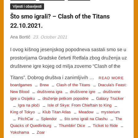
Vijesti i obavijesti
Što smo igrali? – Clash of the Titans
22.10.2021.
Ana Bortić
23. October 2021
I ovog kišnog jesenjskog popodneva sastali smo se u
prostorijama Gradske četvrti Retfala zbog druženja uz
društvene igre kojeg od milja zovemo “Clash of the
Titans”. Dobrog društva i zanimljivih …
READ MORE
boardgames
Brew
Clash of the Titans
Dracula's Feast:
New Blood
društvena igra
društvene igre
društvene
igre u Osijeku
druženje petkom popodne
Galaxy Trucker
Igra na ploči
Isle of Skye: From Chieftain to King
King of Tokyo
Klub Titan Atlas
Meadow
mysterium
PitchCar
Splendor
što smo igrali na Clashu
The
Quacks of Quedlinburg
Thumblin' Dice
Ticket to Ride
Yokohama
Zoar