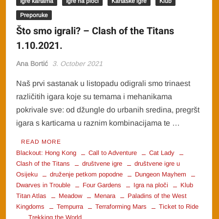
Igre kartama
Igre na ploči
Kartaške igre
Klub
Preporuke
Što smo igrali? – Clash of the Titans
1.10.2021.
Ana Bortić
3. October 2021
Naš prvi sastanak u listopadu odigrali smo trinaest
različitih igara koje su temama i mehanikama
pokrivale sve: od džungle do urbanih sredina, pregršt
igara s karticama u raznim kombinacijama te …
READ MORE
Blackout: Hong Kong
Call to Adventure
Cat Lady
Clash of the Titans
društvene igre
društvene igre u
Osijeku
druženje petkom popodne
Dungeon Mayhem
Dwarves in Trouble
Four Gardens
Igra na ploči
Klub
Titan Atlas
Meadow
Menara
Paladins of the West
Kingdoms
Tempurra
Terraforming Mars
Ticket to Ride
Trekking the World