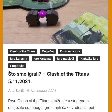
Clash of the Titans
Događaj
Društvena igra
Igra kartama
Igre kartama
Igre na ploči
Kartaške igre
Preporuke
Što smo igrali? – Clash of the Titans
5.11.2021.
Ana Bortić
6. November 2021
Prvo Clash of the Titans druženje u studenom
obilježile su mnoge igre – njih čak dvadeset i pet