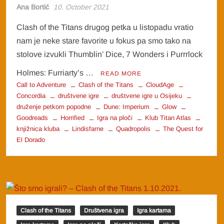
Ana Bortić
10. October 2021
Clash of the Titans drugog petka u listopadu vratio
nam je neke stare favorite u fokus pa smo tako na
stolove izvukli Thumblin’ Dice, 7 Wonders i Purrrlock
Holmes: Furriarty’s …
READ MORE
Call to Adventure
Clash of the Titans
CloudAge
Concordia
društvene igre
društvene igre u Osijeku
druženje petkom popodne
Dune: Imperium
Glow
Goodreads
Horrified
Igra na ploči
Klub Titan Atlas
knjižnica kluba
Lindisfarne
Quadropolis
The Quest for
El Dorado
Clash of the Titans
Društvena igra
Igra kartama