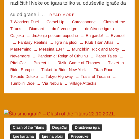
različitih! Neke od igara toliko su oduševile igrače da
su odigrane i …
READ MORE
7 Wonders Duel
Camel Up
Carcassonne
Clash of the
Titans
Diamant
društvene igre
društvene igre u
Osijeku
druženje petkom popodne
En garde!
Everdell
Fantasy Realms
Igra na ploči
Klub Titan Atlas
Mastermind
Messina 1347
Munchkin: Rick and Morty
Nevermore
Pandemic: Reign of Cthulhu
Paper Tales
PitchCar
Project L
Rizik: Game of Thrones
Ticket to
Ride: Europe
Ticket to Ride: New York
Titan Race
Tokaido Deluxe
Tokyo Highway
Trails of Tucana
Tumblin' Dice
Via Nebula
Village Attacks
Clash of the Titans
Događaj
Društvena igra
Igre kartama
Igre na ploči
Preporuke