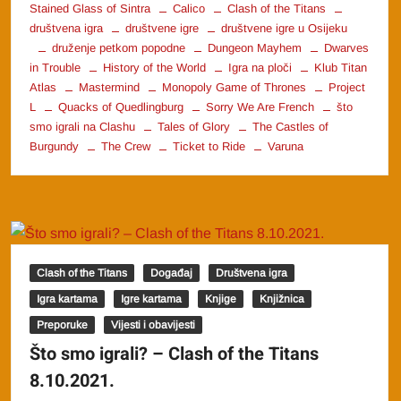
Stained Glass of Sintra
Calico
Clash of the Titans
društvena igra
društvene igre
društvene igre u Osijeku
druženje petkom popodne
Dungeon Mayhem
Dwarves
in Trouble
History of the World
Igra na ploči
Klub Titan
Atlas
Mastermind
Monopoly Game of Thrones
Project
L
Quacks of Quedlingburg
Sorry We Are French
što
smo igrali na Clashu
Tales of Glory
The Castles of
Burgundy
The Crew
Ticket to Ride
Varuna
Clash of the Titans
Događaj
Društvena igra
Igra kartama
Igre kartama
Knjige
Knjižnica
Preporuke
Vijesti i obavijesti
Što smo igrali? – Clash of the Titans
8.10.2021.