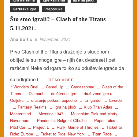
Igra kartama
Igre kartama
Igre na ploči
Kartaške igre
Preporuke
Što smo igrali? – Clash of the Titans
5.11.2021.
Ana Bortić
6. November 2021
Prvo Clash of the Titans druženje u studenom
obilježile su mnoge igre – njih čak dvadeset i pet
različitih! Neke od igara toliko su oduševile igrače da
su odigrane i …
READ MORE
7 Wonders Duel
Camel Up
Carcassonne
Clash of the
Titans
Diamant
društvene igre
društvene igre u
Osijeku
druženje petkom popodne
En garde!
Everdell
Fantasy Realms
Igra na ploči
Klub Titan Atlas
Mastermind
Messina 1347
Munchkin: Rick and Morty
Nevermore
Pandemic: Reign of Cthulhu
Paper Tales
PitchCar
Project L
Rizik: Game of Thrones
Ticket to
Ride: Europe
Ticket to Ride: New York
Titan Race