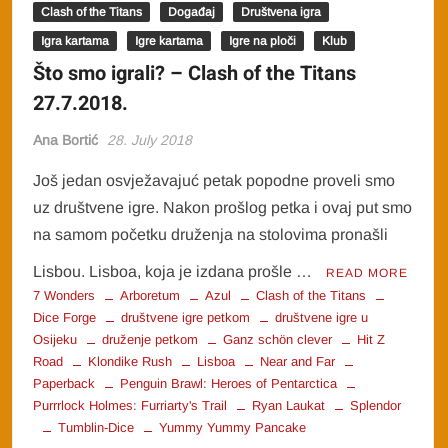
Clash of the Titans
Događaj
Društvena igra
Igra kartama
Igre kartama
Igre na ploči
Klub
Što smo igrali? – Clash of the Titans
27.7.2018.
Ana Bortić
28. July 2018
Još jedan osvježavajuć petak popodne proveli smo
uz društvene igre. Nakon prošlog petka i ovaj put smo
na samom početku druženja na stolovima pronašli
Lisbou. Lisboa, koja je izdana prošle …
READ MORE
7 Wonders
Arboretum
Azul
Clash of the Titans
Dice Forge
društvene igre petkom
društvene igre u
Osijeku
druženje petkom
Ganz schön clever
Hit Z
Road
Klondike Rush
Lisboa
Near and Far
Paperback
Penguin Brawl: Heroes of Pentarctica
Purrrlock Holmes: Furriarty's Trail
Ryan Laukat
Splendor
Tumblin-Dice
Yummy Yummy Pancake