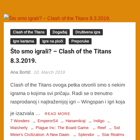
Clash of the Titans
Događaj
Društvena igra
Igre kartama
Igre na ploči
Preporuke
Što smo igrali? – Clash of the Titans
8.3.2019.
Ana Bortić
10. March 2019
Clash of the Titans ovoga petka otvorili smo s nekim
igrama o kojima svi pričaju. Radi se o trenutno
rasprodanoj i najtraženijoj igri – Wingspan i igri koja
je izazvala …
READ MORE
7 Wonders
EmperorS4
Hanamikoji
Indigo
Maisherly
Plague Inc: The Board Game.
Reef
Sid
Meier's Civilization: A New Dawn.
Splendor
Star Realms