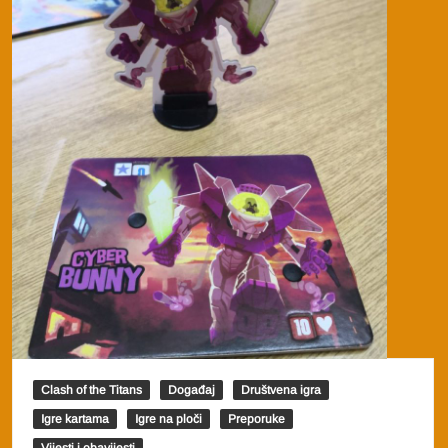
Clash of the Titans
Događaj
Društvena igra
Igre kartama
Igre na ploči
Preporuke