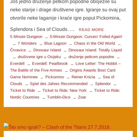
Još jedno druženje petkom popodne obilježile su
neke starije i drage društvene igre. Igranje su ovaj put
otvorile neke laganije i kraće igre poput Pickomina,
Splendora i Sea of Clouds. …
READ MORE
5 Minute Dungeon
5-Minute Dungeon: Curses! Foiled Again!
7 Wonders
Blue Lagoon
Chaos in the Old World
Črvavice
Dinosaur Island
Dinosaur Island: Totally Liquid
društvene igre u Osijeku
druženje petkom popodne
Everdell
Everdell: Pearlbrook
Love Letter: The Hobbit –
The Battle of the Five Armies
Origins Awards Best Card
Game Nominee
Pickomino
Reiner Knizia
Sea of
Clouds
Spiel des Jahres Recommended
Splendor
Ticket to Ride
Ticket to Ride: New York
Ticket to Ride:
Nordic Countries
Tumblin-Dice
Zoar