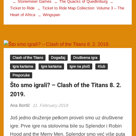
Stonemeier Games
The Quacks of Quedlinburg
Ticket to Ride
Ticket to Ride Map Collection: Volume 3 – The
Heart of Africa
Wingspan
Clash of the Titans
Događaj
Društvena igra
Igra kartama
Igre kartama
Igre na ploči
Klub
Preporuke
Što smo igrali? – Clash of the Titans 8. 2.
2019.
Ana Bortić
11. February 2019
Još jedno druženje petkom proveli smo uz društvene
igre. Prve igre na stolovima bile su Splendor i Robin
Hood and the Merry Men. Splendor smo već više puta