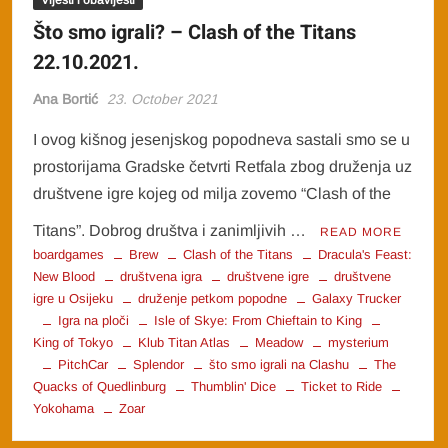
Vijesti i obavijesti
Što smo igrali? – Clash of the Titans
22.10.2021.
Ana Bortić
23. October 2021
I ovog kišnog jesenjskog popodneva sastali smo se u
prostorijama Gradske četvrti Retfala zbog druženja uz
društvene igre kojeg od milja zovemo “Clash of the
Titans”. Dobrog društva i zanimljivih …
READ MORE
boardgames
Brew
Clash of the Titans
Dracula's Feast:
New Blood
društvena igra
društvene igre
društvene
igre u Osijeku
druženje petkom popodne
Galaxy Trucker
Igra na ploči
Isle of Skye: From Chieftain to King
King of Tokyo
Klub Titan Atlas
Meadow
mysterium
PitchCar
Splendor
što smo igrali na Clashu
The
Quacks of Quedlinburg
Thumblin' Dice
Ticket to Ride
Yokohama
Zoar