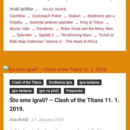
imali prilike …
READ MORE
Cashflow
Cockroach Poker
Drakon
društvene igre u
Osijeku
druženje petkom popodne
King of Tokyo
Mystic Vale
Pandemic
Robin Hood and the Merry Men
Splendor
Spyfall 2
Terraforming Mars
Ticket to
Ride Map Collection: Volume 3 – The Heart of Africa
Clash of the Titans
Društvena igra
Igra kartama
Igre kartama
Igre na ploči
Preporuke
Što smo igrali? – Clash of the Titans 11. 1.
2019.
Ana Bortić
12. January 2019