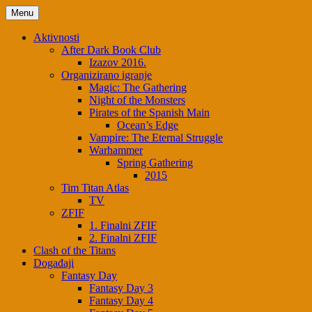
Skip
Menu
to
content
Aktivnosti
After Dark Book Club
Izazov 2016.
Organizirano igranje
Magic: The Gathering
Night of the Monsters
Pirates of the Spanish Main
Ocean’s Edge
Vampire: The Eternal Struggle
Warhammer
Spring Gathering
2015
Tim Titan Atlas
TV
ZFIF
1. Finalni ZFIF
2. Finalni ZFIF
Clash of the Titans
Događaji
Fantasy Day
Fantasy Day 3
Fantasy Day 4