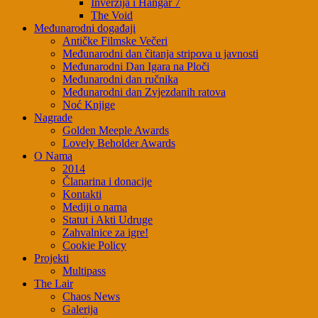
Inverzija i Hangar 7
The Void
Međunarodni događaji
Antičke Filmske Večeri
Međunarodni dan čitanja stripova u javnosti
Međunarodni Dan Igara na Ploči
Međunarodni dan ručnika
Međunarodni dan Zvjezdanih ratova
Noć Knjige
Nagrade
Golden Meeple Awards
Lovely Beholder Awards
O Nama
2014
Članarina i donacije
Kontakti
Mediji o nama
Statut i Akti Udruge
Zahvalnice za igre!
Cookie Policy
Projekti
Multipass
The Lair
Chaos News
Galerija