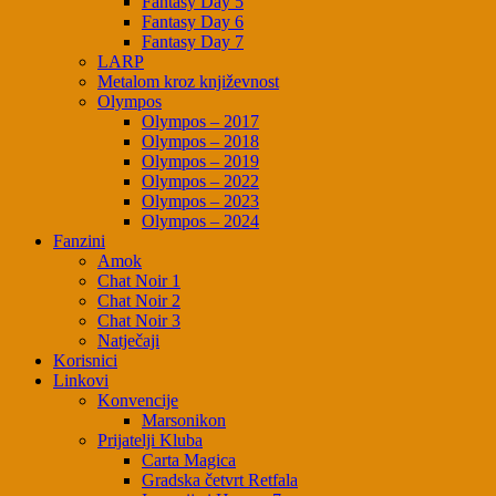
Fantasy Day 5
Fantasy Day 6
Fantasy Day 7
LARP
Metalom kroz književnost
Olympos
Olympos – 2017
Olympos – 2018
Olympos – 2019
Olympos – 2022
Olympos – 2023
Olympos – 2024
Fanzini
Amok
Chat Noir 1
Chat Noir 2
Chat Noir 3
Natječaji
Korisnici
Linkovi
Konvencije
Marsonikon
Prijatelji Kluba
Carta Magica
Gradska četvrt Retfala