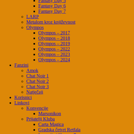
Fantasy Day 5
Fantasy Day 6
Fantasy Day 7
LARP
Metalom kroz književnost
Olympos
Olympos – 2017
Olympos – 2018
Olympos – 2019
Olympos – 2022
Olympos – 2023
Olympos – 2024
Fanzini
Amok
Chat Noir 1
Chat Noir 2
Chat Noir 3
Natječaji
Korisnici
Linkovi
Konvencije
Marsonikon
Prijatelji Kluba
Carta Magica
Gradska četvrt Retfala