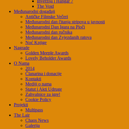
Inverzija i Hangar 7
The Void
Međunarodni događaji
Antičke Filmske Večeri
Međunarodni dan čitanja stripova u javnosti
Međunarodni Dan Igara na Ploči
Međunarodni dan ručnika
Međunarodni dan Zvjezdanih ratova
Noć Knjige
Nagrade
Golden Meeple Awards
Lovely Beholder Awards
O Nama
2014
Članarina i donacije
Kontakti
Mediji o nama
Statut i Akti Udruge
Zahvalnice za igre!
Cookie Policy
Projekti
Multipass
The Lair
Chaos News
Galerija