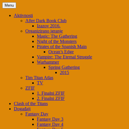
Menu
Aktivnosti
After Dark Book Club
Izazov 2016.
Organizirano igranje
Magic: The Gathering
Night of the Monsters
Pirates of the Spanish Main
Ocean’s Edge
Vampire: The Eternal Struggle
Warhammer
Spring Gathering
2015
Tim Titan Atlas
TV
ZFIF
1. Finalni ZFIF
2. Finalni ZFIF
Clash of the Titans
Događaji
Fantasy Day
Fantasy Day 3
Fantasy Day 4