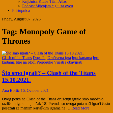
Knjižnica Kluba Titan Atlas
Podcast Mijenjam ciglu za ovcu
Pristupnica
Friday, August 07, 2026
Tag:
Monopoly Game of
Thrones
Clash of the Titans
Događaj
Društvena igra
Igra kartama
Igre
kartama
Igre na ploči
Preporuke
Vijesti i obavijesti
Što smo igrali? – Clash of the Titans
15.10.2021.
Ana Bortić
16. October 2021
Ovog petka na Clash of the Titans druženju igralo smo mnoštvo
različitih igara – njih čak 18! Premda su ovoga puta naši igrači često
posezali za manjim kartaškim igrama na …
Read More