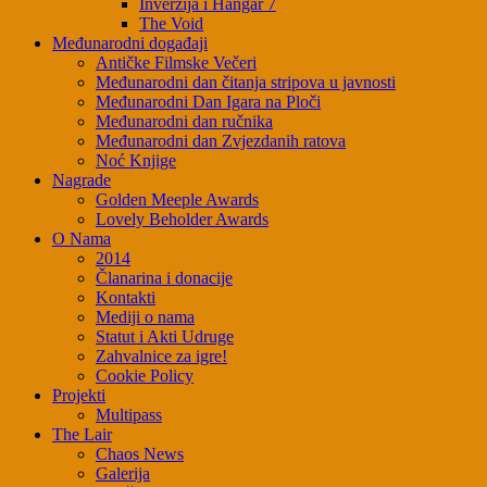
Inverzija i Hangar 7
The Void
Međunarodni događaji
Antičke Filmske Večeri
Međunarodni dan čitanja stripova u javnosti
Međunarodni Dan Igara na Ploči
Međunarodni dan ručnika
Međunarodni dan Zvjezdanih ratova
Noć Knjige
Nagrade
Golden Meeple Awards
Lovely Beholder Awards
O Nama
2014
Članarina i donacije
Kontakti
Mediji o nama
Statut i Akti Udruge
Zahvalnice za igre!
Cookie Policy
Projekti
Multipass
The Lair
Chaos News
Galerija