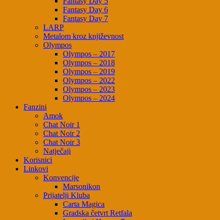
Fantasy Day 5
Fantasy Day 6
Fantasy Day 7
LARP
Metalom kroz književnost
Olympos
Olympos – 2017
Olympos – 2018
Olympos – 2019
Olympos – 2022
Olympos – 2023
Olympos – 2024
Fanzini
Amok
Chat Noir 1
Chat Noir 2
Chat Noir 3
Natječaji
Korisnici
Linkovi
Konvencije
Marsonikon
Prijatelji Kluba
Carta Magica
Gradska četvrt Retfala