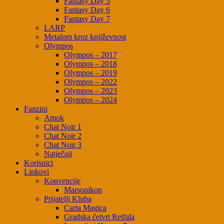
Fantasy Day 5
Fantasy Day 6
Fantasy Day 7
LARP
Metalom kroz književnost
Olympos
Olympos – 2017
Olympos – 2018
Olympos – 2019
Olympos – 2022
Olympos – 2023
Olympos – 2024
Fanzini
Amok
Chat Noir 1
Chat Noir 2
Chat Noir 3
Natječaji
Korisnici
Linkovi
Konvencije
Marsonikon
Prijatelji Kluba
Carta Magica
Gradska četvrt Retfala