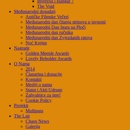
Inverzija i Hangar 7
The Void
Međunarodni događaji
Antičke Filmske Večeri
Međunarodni dan čitanja stripova u javnosti
Međunarodni Dan Igara na Ploči
Međunarodni dan ručnika
Međunarodni dan Zvjezdanih ratova
Noć Knjige
Nagrade
Golden Meeple Awards
Lovely Beholder Awards
O Nama
2014
Članarina i donacije
Kontakti
Mediji o nama
Statut i Akti Udruge
Zahvalnice za igre!
Cookie Policy
Projekti
Multipass
The Lair
Chaos News
Galerija