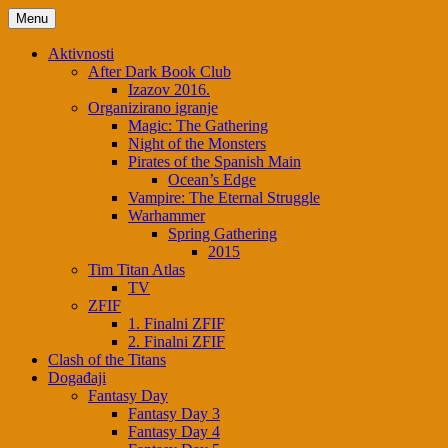
Menu
Aktivnosti
After Dark Book Club
Izazov 2016.
Organizirano igranje
Magic: The Gathering
Night of the Monsters
Pirates of the Spanish Main
Ocean’s Edge
Vampire: The Eternal Struggle
Warhammer
Spring Gathering
2015
Tim Titan Atlas
TV
ZFIF
1. Finalni ZFIF
2. Finalni ZFIF
Clash of the Titans
Događaji
Fantasy Day
Fantasy Day 3
Fantasy Day 4