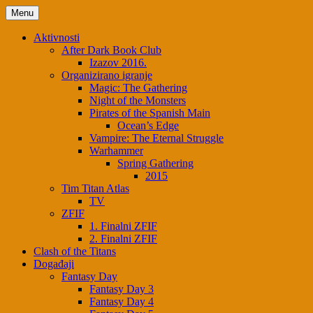
Skip
Menu
to
content
Aktivnosti
After Dark Book Club
Izazov 2016.
Organizirano igranje
Magic: The Gathering
Night of the Monsters
Pirates of the Spanish Main
Ocean’s Edge
Vampire: The Eternal Struggle
Warhammer
Spring Gathering
2015
Tim Titan Atlas
TV
ZFIF
1. Finalni ZFIF
2. Finalni ZFIF
Clash of the Titans
Događaji
Fantasy Day
Fantasy Day 3
Fantasy Day 4