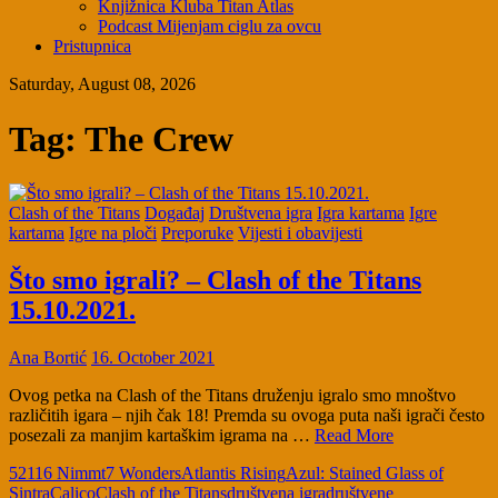
Knjižnica Kluba Titan Atlas
Podcast Mijenjam ciglu za ovcu
Pristupnica
Saturday, August 08, 2026
Tag:
The Crew
Clash of the Titans
Događaj
Društvena igra
Igra kartama
Igre
kartama
Igre na ploči
Preporuke
Vijesti i obavijesti
Što smo igrali? – Clash of the Titans
15.10.2021.
Ana Bortić
16. October 2021
Ovog petka na Clash of the Titans druženju igralo smo mnoštvo
različitih igara – njih čak 18! Premda su ovoga puta naši igrači često
posezali za manjim kartaškim igrama na …
Read More
5211
6 Nimmt
7 Wonders
Atlantis Rising
Azul: Stained Glass of
Sintra
Calico
Clash of the Titans
društvena igra
društvene