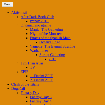
Menu
Aktivnosti
After Dark Book Club
Izazov 2016.
Organizirano igranje
Magic: The Gathering
Night of the Monsters
Pirates of the Spanish Main
Ocean’s Edge
Vampire: The Eternal Struggle
Warhammer
Spring Gathering
2015
Tim Titan Atlas
TV
ZFIF
1. Finalni ZFIF
2. Finalni ZFIF
Clash of the Titans
Događaji
Fantasy Day
Fantasy Day 3
Fantasy Day 4