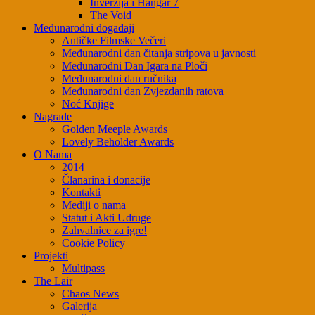
Inverzija i Hangar 7
The Void
Međunarodni događaji
Antičke Filmske Večeri
Međunarodni dan čitanja stripova u javnosti
Međunarodni Dan Igara na Ploči
Međunarodni dan ručnika
Međunarodni dan Zvjezdanih ratova
Noć Knjige
Nagrade
Golden Meeple Awards
Lovely Beholder Awards
O Nama
2014
Članarina i donacije
Kontakti
Mediji o nama
Statut i Akti Udruge
Zahvalnice za igre!
Cookie Policy
Projekti
Multipass
The Lair
Chaos News
Galerija