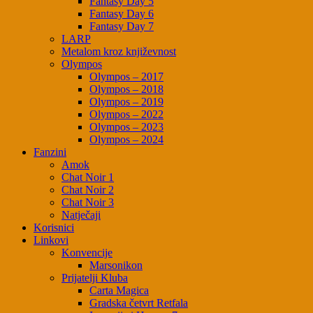
Fantasy Day 5
Fantasy Day 6
Fantasy Day 7
LARP
Metalom kroz književnost
Olympos
Olympos – 2017
Olympos – 2018
Olympos – 2019
Olympos – 2022
Olympos – 2023
Olympos – 2024
Fanzini
Amok
Chat Noir 1
Chat Noir 2
Chat Noir 3
Natječaji
Korisnici
Linkovi
Konvencije
Marsonikon
Prijatelji Kluba
Carta Magica
Gradska četvrt Retfala