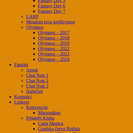
Fantasy Day 5
Fantasy Day 6
Fantasy Day 7
LARP
Metalom kroz književnost
Olympos
Olympos – 2017
Olympos – 2018
Olympos – 2019
Olympos – 2022
Olympos – 2023
Olympos – 2024
Fanzini
Amok
Chat Noir 1
Chat Noir 2
Chat Noir 3
Natječaji
Korisnici
Linkovi
Konvencije
Marsonikon
Prijatelji Kluba
Carta Magica
Gradska četvrt Retfala