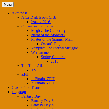
Skip
Menu
to
content
Aktivnosti
After Dark Book Club
Izazov 2016.
Organizirano igranje
Magic: The Gathering
Night of the Monsters
Pirates of the Spanish Main
Ocean’s Edge
Vampire: The Eternal Struggle
Warhammer
Spring Gathering
2015
Tim Titan Atlas
TV
ZFIF
1. Finalni ZFIF
2. Finalni ZFIF
Clash of the Titans
Događaji
Fantasy Day
Fantasy Day 3
Fantasy Day 4