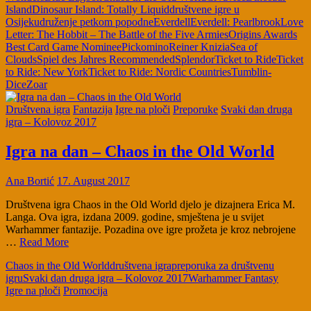
Island
Dinosaur Island: Totally Liquid
društvene igre u
Osijeku
druženje petkom popodne
Everdell
Everdell: Pearlbrook
Love
Letter: The Hobbit – The Battle of the Five Armies
Origins Awards
Best Card Game Nominee
Pickomino
Reiner Knizia
Sea of
Clouds
Spiel des Jahres Recommended
Splendor
Ticket to Ride
Ticket
to Ride: New York
Ticket to Ride: Nordic Countries
Tumblin-
Dice
Zoar
Društvena igra
Fantazija
Igre na ploči
Preporuke
Svaki dan druga
igra – Kolovoz 2017
Igra na dan – Chaos in the Old World
Ana Bortić
17. August 2017
Društvena igra Chaos in the Old World djelo je dizajnera Erica M.
Langa. Ova igra, izdana 2009. godine, smještena je u svijet
Warhammer fantazije. Pozadina ove igre prožeta je kroz nebrojene
…
Read More
Chaos in the Old World
društvena igra
preporuka za društvenu
igru
Svaki dan druga igra – Kolovoz 2017
Warhammer Fantasy
Igre na ploči
Promocija