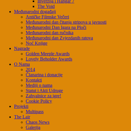
Inverzija i Hangar 7
The Void
Međunarodni događaji
Antičke Filmske Večeri
Međunarodni dan čitanja stripova u javnosti
Međunarodni Dan Igara na Ploči
Međunarodni dan ručnika
Međunarodni dan Zvjezdanih ratova
Noć Knjige
Nagrade
Golden Meeple Awards
Lovely Beholder Awards
O Nama
2014
Članarina i donacije
Kontakti
Mediji o nama
Statut i Akti Udruge
Zahvalnice za igre!
Cookie Policy
Projekti
Multipass
The Lair
Chaos News
Galerija