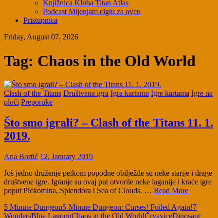
Knjižnica Kluba Titan Atlas
Podcast Mijenjam ciglu za ovcu
Pristupnica
Friday, August 07, 2026
Tag:
Chaos in the Old World
Clash of the Titans
Društvena igra
Igra kartama
Igre kartama
Igre na
ploči
Preporuke
Što smo igrali? – Clash of the Titans 11. 1.
2019.
Ana Bortić
12. January 2019
Još jedno druženje petkom popodne obilježile su neke starije i drage
društvene igre. Igranje su ovaj put otvorile neke laganije i kraće igre
poput Pickomina, Splendora i Sea of Clouds. …
Read More
5 Minute Dungeon
5-Minute Dungeon: Curses! Foiled Again!
7
Wonders
Blue Lagoon
Chaos in the Old World
Črvavice
Dinosaur