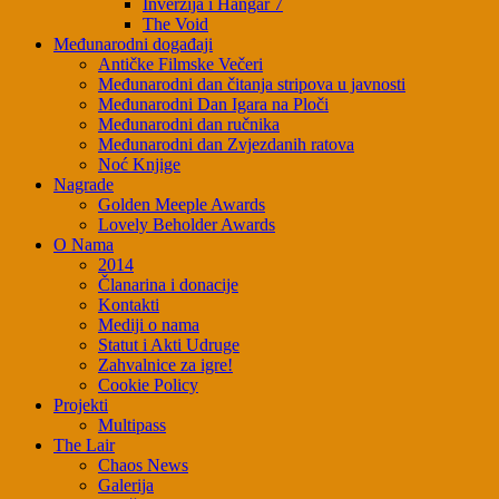
Inverzija i Hangar 7
The Void
Međunarodni događaji
Antičke Filmske Večeri
Međunarodni dan čitanja stripova u javnosti
Međunarodni Dan Igara na Ploči
Međunarodni dan ručnika
Međunarodni dan Zvjezdanih ratova
Noć Knjige
Nagrade
Golden Meeple Awards
Lovely Beholder Awards
O Nama
2014
Članarina i donacije
Kontakti
Mediji o nama
Statut i Akti Udruge
Zahvalnice za igre!
Cookie Policy
Projekti
Multipass
The Lair
Chaos News
Galerija