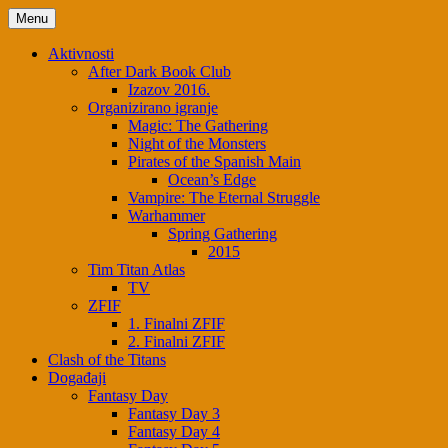
Skip
Menu
to
content
Aktivnosti
After Dark Book Club
Izazov 2016.
Organizirano igranje
Magic: The Gathering
Night of the Monsters
Pirates of the Spanish Main
Ocean’s Edge
Vampire: The Eternal Struggle
Warhammer
Spring Gathering
2015
Tim Titan Atlas
TV
ZFIF
1. Finalni ZFIF
2. Finalni ZFIF
Clash of the Titans
Događaji
Fantasy Day
Fantasy Day 3
Fantasy Day 4