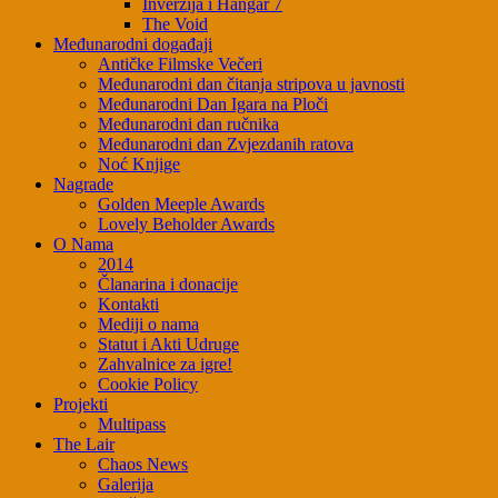
Inverzija i Hangar 7
The Void
Međunarodni događaji
Antičke Filmske Večeri
Međunarodni dan čitanja stripova u javnosti
Međunarodni Dan Igara na Ploči
Međunarodni dan ručnika
Međunarodni dan Zvjezdanih ratova
Noć Knjige
Nagrade
Golden Meeple Awards
Lovely Beholder Awards
O Nama
2014
Članarina i donacije
Kontakti
Mediji o nama
Statut i Akti Udruge
Zahvalnice za igre!
Cookie Policy
Projekti
Multipass
The Lair
Chaos News
Galerija