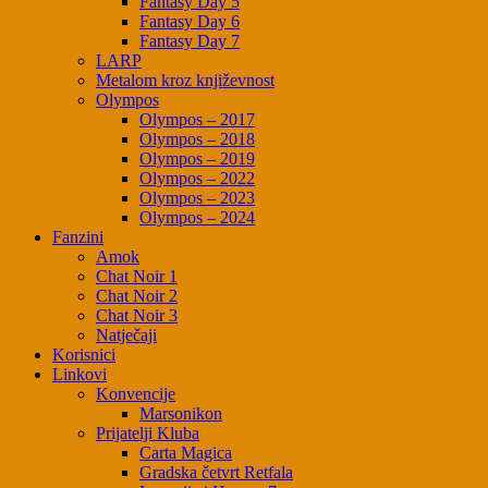
Fantasy Day 5
Fantasy Day 6
Fantasy Day 7
LARP
Metalom kroz književnost
Olympos
Olympos – 2017
Olympos – 2018
Olympos – 2019
Olympos – 2022
Olympos – 2023
Olympos – 2024
Fanzini
Amok
Chat Noir 1
Chat Noir 2
Chat Noir 3
Natječaji
Korisnici
Linkovi
Konvencije
Marsonikon
Prijatelji Kluba
Carta Magica
Gradska četvrt Retfala