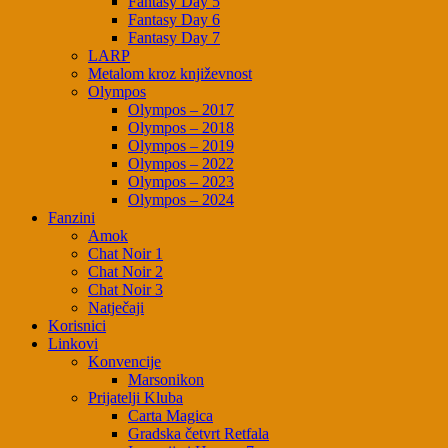
Fantasy Day 5
Fantasy Day 6
Fantasy Day 7
LARP
Metalom kroz književnost
Olympos
Olympos – 2017
Olympos – 2018
Olympos – 2019
Olympos – 2022
Olympos – 2023
Olympos – 2024
Fanzini
Amok
Chat Noir 1
Chat Noir 2
Chat Noir 3
Natječaji
Korisnici
Linkovi
Konvencije
Marsonikon
Prijatelji Kluba
Carta Magica
Gradska četvrt Retfala