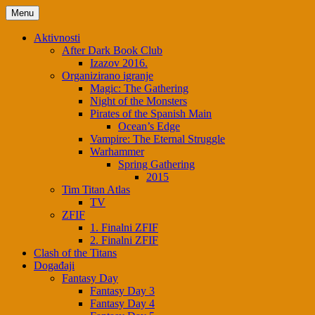
Menu
Aktivnosti
After Dark Book Club
Izazov 2016.
Organizirano igranje
Magic: The Gathering
Night of the Monsters
Pirates of the Spanish Main
Ocean’s Edge
Vampire: The Eternal Struggle
Warhammer
Spring Gathering
2015
Tim Titan Atlas
TV
ZFIF
1. Finalni ZFIF
2. Finalni ZFIF
Clash of the Titans
Događaji
Fantasy Day
Fantasy Day 3
Fantasy Day 4