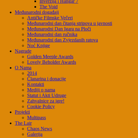
Inverzija i Hangar 7
The Void
Međunarodni događaji
Antičke Filmske Večeri
Međunarodni dan čitanja stripova u javnosti
Međunarodni Dan Igara na Ploči
Međunarodni dan ručnika
Međunarodni dan Zvjezdanih ratova
Noć Knjige
Nagrade
Golden Meeple Awards
Lovely Beholder Awards
O Nama
2014
Članarina i donacije
Kontakti
Mediji o nama
Statut i Akti Udruge
Zahvalnice za igre!
Cookie Policy
Projekti
Multipass
The Lair
Chaos News
Galerija