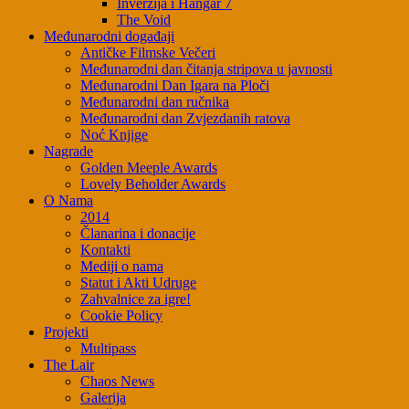
Inverzija i Hangar 7
The Void
Međunarodni događaji
Antičke Filmske Večeri
Međunarodni dan čitanja stripova u javnosti
Međunarodni Dan Igara na Ploči
Međunarodni dan ručnika
Međunarodni dan Zvjezdanih ratova
Noć Knjige
Nagrade
Golden Meeple Awards
Lovely Beholder Awards
O Nama
2014
Članarina i donacije
Kontakti
Mediji o nama
Statut i Akti Udruge
Zahvalnice za igre!
Cookie Policy
Projekti
Multipass
The Lair
Chaos News
Galerija