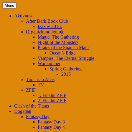
Skip
Menu
to
content
Aktivnosti
After Dark Book Club
Izazov 2016.
Organizirano igranje
Magic: The Gathering
Night of the Monsters
Pirates of the Spanish Main
Ocean’s Edge
Vampire: The Eternal Struggle
Warhammer
Spring Gathering
2015
Tim Titan Atlas
TV
ZFIF
1. Finalni ZFIF
2. Finalni ZFIF
Clash of the Titans
Događaji
Fantasy Day
Fantasy Day 3
Fantasy Day 4