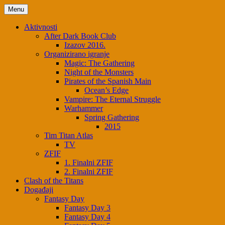
Menu
Aktivnosti
After Dark Book Club
Izazov 2016.
Organizirano igranje
Magic: The Gathering
Night of the Monsters
Pirates of the Spanish Main
Ocean’s Edge
Vampire: The Eternal Struggle
Warhammer
Spring Gathering
2015
Tim Titan Atlas
TV
ZFIF
1. Finalni ZFIF
2. Finalni ZFIF
Clash of the Titans
Događaji
Fantasy Day
Fantasy Day 3
Fantasy Day 4