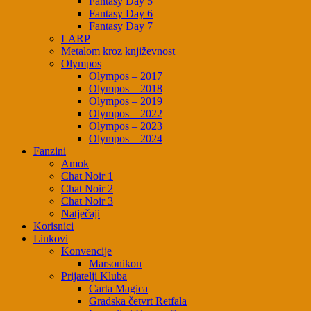
Fantasy Day 5
Fantasy Day 6
Fantasy Day 7
LARP
Metalom kroz književnost
Olympos
Olympos – 2017
Olympos – 2018
Olympos – 2019
Olympos – 2022
Olympos – 2023
Olympos – 2024
Fanzini
Amok
Chat Noir 1
Chat Noir 2
Chat Noir 3
Natječaji
Korisnici
Linkovi
Konvencije
Marsonikon
Prijatelji Kluba
Carta Magica
Gradska četvrt Retfala