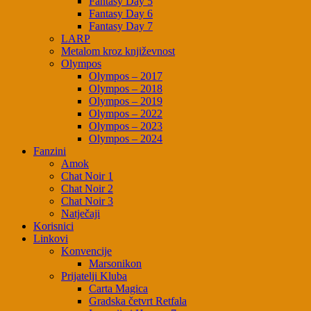
Fantasy Day 5
Fantasy Day 6
Fantasy Day 7
LARP
Metalom kroz književnost
Olympos
Olympos – 2017
Olympos – 2018
Olympos – 2019
Olympos – 2022
Olympos – 2023
Olympos – 2024
Fanzini
Amok
Chat Noir 1
Chat Noir 2
Chat Noir 3
Natječaji
Korisnici
Linkovi
Konvencije
Marsonikon
Prijatelji Kluba
Carta Magica
Gradska četvrt Retfala