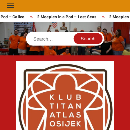
Skip
to
od – Calico
2 Meeples in a Pod – Lost Seas
2 Meeples i
content
Search