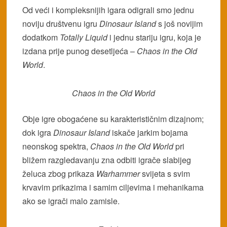
Od veći i kompleksnijih igara odigrali smo jednu
noviju društvenu igru
Dinosaur Island
s još novijim
dodatkom
Totally Liquid
i jednu stariju igru, koja je
izdana prije punog desetljeća –
Chaos in the Old
World
.
Chaos in the Old World
Obje igre obogaćene su karakterističnim dizajnom;
dok igra
Dinosaur Island
iskače jarkim bojama
neonskog spektra,
Chaos in the Old World
pri
bližem razgledavanju zna odbiti igrače slabijeg
želuca zbog prikaza
Warhammer
svijeta s svim
krvavim prikazima i samim ciljevima i mehanikama
ako se igrači malo zamisle.