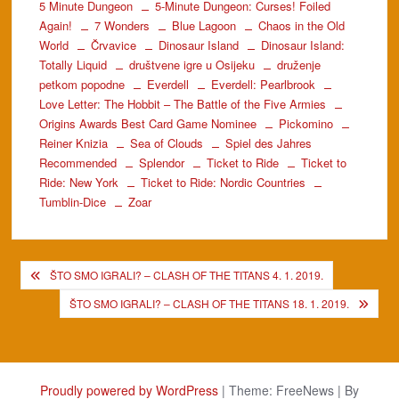
5 Minute Dungeon
5-Minute Dungeon: Curses! Foiled
Again!
7 Wonders
Blue Lagoon
Chaos in the Old
World
Črvavice
Dinosaur Island
Dinosaur Island:
Totally Liquid
društvene igre u Osijeku
druženje
petkom popodne
Everdell
Everdell: Pearlbrook
Love Letter: The Hobbit – The Battle of the Five Armies
Origins Awards Best Card Game Nominee
Pickomino
Reiner Knizia
Sea of Clouds
Spiel des Jahres
Recommended
Splendor
Ticket to Ride
Ticket to
Ride: New York
Ticket to Ride: Nordic Countries
Tumblin-Dice
Zoar
Post
ŠTO SMO IGRALI? – CLASH OF THE TITANS 4. 1. 2019.
navigation
ŠTO SMO IGRALI? – CLASH OF THE TITANS 18. 1. 2019.
Proudly powered by WordPress
|
Theme: FreeNews
|
By