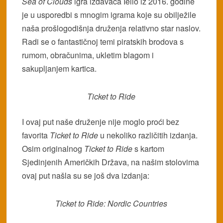
Sea of Clouds
igra izdavača Iello iz 2016. godine
je u usporedbi s mnogim igrama koje su obilježile
naša prošlogodišnja druženja relativno star naslov.
Radi se o fantastičnoj temi piratskih brodova s
rumom, obračunima, ukletim blagom i
sakupljanjem kartica.
Ticket to Ride
I ovaj put naše druženje nije moglo proći bez
favorita
Ticket to Ride
u nekoliko različitih izdanja.
Osim originalnog
Ticket to Ride
s kartom
Sjedinjenih Američkih Država, na našim stolovima
ovaj put našla su se još dva izdanja:
Ticket to Ride: Nordic Countries