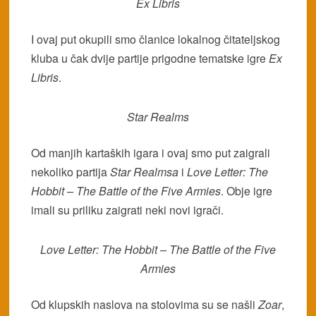
Ex Libris
I ovaj put okupili smo članice lokalnog čitateljskog
kluba u čak dvije partije prigodne tematske igre
Ex
Libris
.
Star Realms
Od manjih kartaških igara i ovaj smo put zaigrali
nekoliko partija
Star Realmsa
i
Love Letter: The
Hobbit – The Battle of the Five Armies
. Obje igre
imali su priliku zaigrati neki novi igrači.
Love Letter: The Hobbit – The Battle of the Five
Armies
Od klupskih naslova na stolovima su se našli
Zoar
,