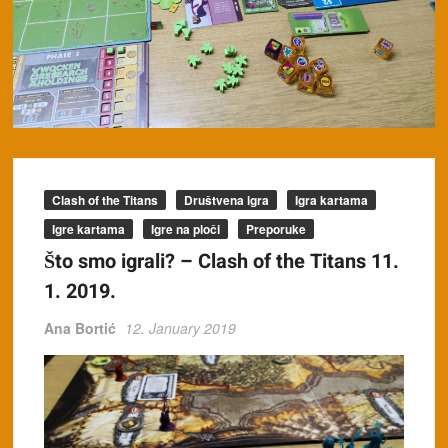
Clash of the Titans
Društvena igra
Igra kartama
Igre kartama
Igre na ploči
Preporuke
Što smo igrali? – Clash of the Titans 11.
1. 2019.
Ana Bortić
12. January 2019