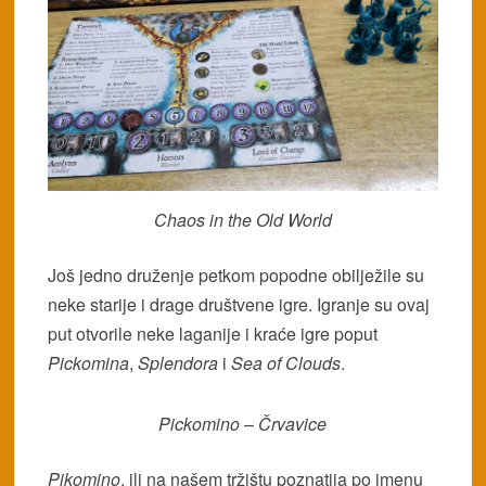
Chaos in the Old World
Još jedno druženje petkom popodne obilježile su
neke starije i drage društvene igre. Igranje su ovaj
put otvorile neke laganije i kraće igre poput
Pickomina
,
Splendora
i
Sea of Clouds
.
Pickomino
–
Črvavice
Pikomino
, ili na našem tržištu poznatija po imenu