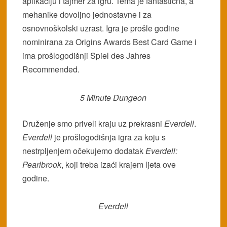
aplikaciju i tajmer za igru. Tema je fantastična, a
mehanike dovoljno jednostavne i za
osnovnoškolski uzrast. Igra je prošle godine
nominirana za Origins Awards Best Card Game i
ima prošlogodišnji Spiel des Jahres
Recommended.
5 Minute Dungeon
Druženje smo priveli kraju uz prekrasni
Everdell
.
Everdell
je prošlogodišnja igra za koju s
nestrpljenjem očekujemo dodatak
Everdell:
Pearlbrook
, koji treba izaći krajem ljeta ove
godine.
Everdell