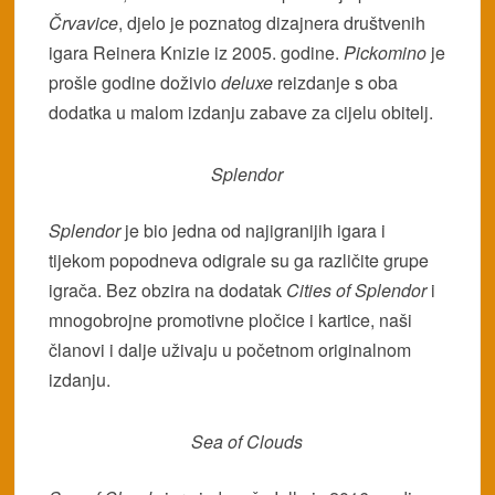
Črvavice
, djelo je poznatog dizajnera društvenih
igara Reinera Knizie iz 2005. godine.
Pickomino
je
prošle godine doživio
deluxe
reizdanje s oba
dodatka u malom izdanju zabave za cijelu obitelj.
Splendor
Splendor
je bio jedna od najigranijih igara i
tijekom popodneva odigrale su ga različite grupe
igrača. Bez obzira na dodatak
Cities of Splendor
i
mnogobrojne promotivne pločice i kartice, naši
članovi i dalje uživaju u početnom originalnom
izdanju.
Sea of Clouds