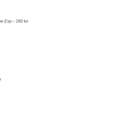
one Exp
– 280 kn
n