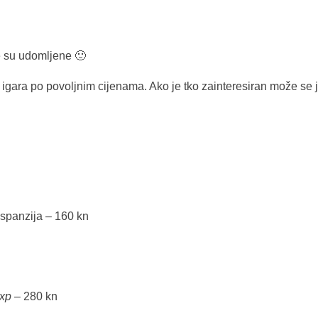
e su udomljene 🙂
igara po povoljnim cijenama. Ako je tko zainteresiran može se ja
spanzija – 160 kn
Exp
– 280 kn