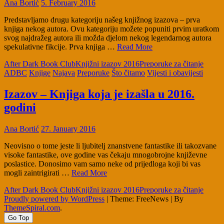
Ana Bortić
5. February 2016
Predstavljamo drugu kategoriju našeg knjižnog izazova – prva
knjiga nekog autora. Ovu kategoriju možete popuniti prvim uratkom
svog najdražeg autora ili možda djelom nekog legendarnog autora
spekulativne fikcije. Prva knjiga …
Read More
After Dark Book Club
Knjižni izazov 2016
Preporuke za čitanje
ADBC
Knjige
Najava
Preporuke
Što čitamo
Vijesti i obavijesti
Izazov – Knjiga koja je izašla u 2016.
godini
Ana Bortić
27. January 2016
Neovisno o tome jeste li ljubitelj znanstvene fantastike ili takozvane
visoke fantastike, ove godine vas čekaju mnogobrojne književne
poslastice. Donosimo vam samo neke od prijedloga koji bi vas
mogli zaintrigirati …
Read More
After Dark Book Club
Knjižni izazov 2016
Preporuke za čitanje
Proudly powered by WordPress
|
Theme: FreeNews
|
By
ThemeSpiral.com
.
Go Top