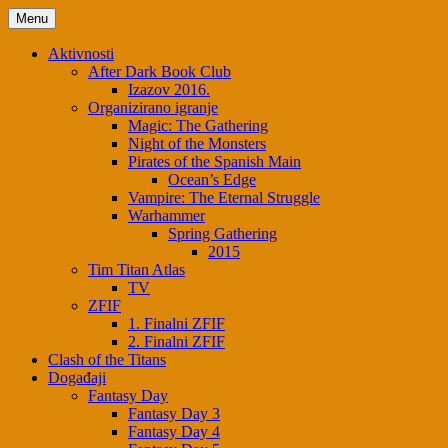
Skip
Menu
to
content
Aktivnosti
After Dark Book Club
Izazov 2016.
Organizirano igranje
Magic: The Gathering
Night of the Monsters
Pirates of the Spanish Main
Ocean’s Edge
Vampire: The Eternal Struggle
Warhammer
Spring Gathering
2015
Tim Titan Atlas
TV
ZFIF
1. Finalni ZFIF
2. Finalni ZFIF
Clash of the Titans
Događaji
Fantasy Day
Fantasy Day 3
Fantasy Day 4