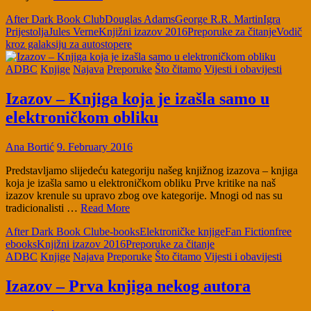
After Dark Book Club
Douglas Adams
George R.R. Martin
Igra
Prijestolja
Jules Verne
Knjižni izazov 2016
Preporuke za čitanje
Vodič
kroz galaksiju za autostopere
ADBC
Knjige
Najava
Preporuke
Što čitamo
Vijesti i obavijesti
Izazov – Knjiga koja je izašla samo u
elektroničkom obliku
Ana Bortić
9. February 2016
Predstavljamo slijedeću kategoriju našeg knjižnog izazova – knjiga
koja je izašla samo u elektroničkom obliku Prve kritike na naš
izazov krenule su upravo zbog ove kategorije. Mnogi od nas su
tradicionalisti …
Read More
After Dark Book Club
e-books
Elektroničke knjige
Fan Fiction
free
ebooks
Knjižni izazov 2016
Preporuke za čitanje
ADBC
Knjige
Najava
Preporuke
Što čitamo
Vijesti i obavijesti
Izazov – Prva knjiga nekog autora