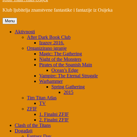
Klub ljubitelja znanstvene fantastike i fantazije iz Osijeka
Menu
Aktivnosti
After Dark Book Club
Izazov 2016.
Organizirano igranje
Magic: The Gathering
Night of the Monsters
Pirates of the Spanish Main
Ocean’s Edge
Vampire: The Eternal Struggle
Warhammer
Spring Gathering
2015
Tim Titan Atlas
TV
ZFIF
1. Finalni ZFIF
2. Finalni ZFIF
Clash of the Titans
Događaji
Fantasy Day