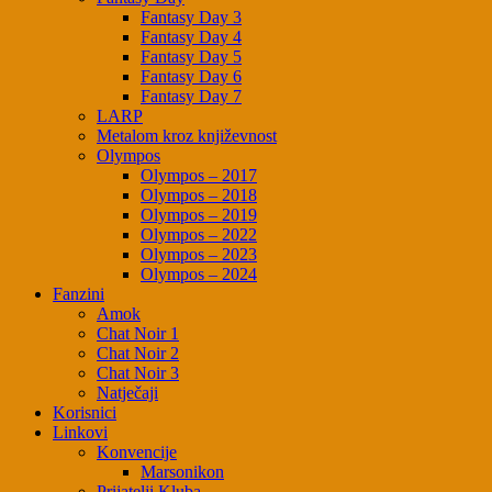
Fantasy Day 3
Fantasy Day 4
Fantasy Day 5
Fantasy Day 6
Fantasy Day 7
LARP
Metalom kroz književnost
Olympos
Olympos – 2017
Olympos – 2018
Olympos – 2019
Olympos – 2022
Olympos – 2023
Olympos – 2024
Fanzini
Amok
Chat Noir 1
Chat Noir 2
Chat Noir 3
Natječaji
Korisnici
Linkovi
Konvencije
Marsonikon
Prijatelji Kluba