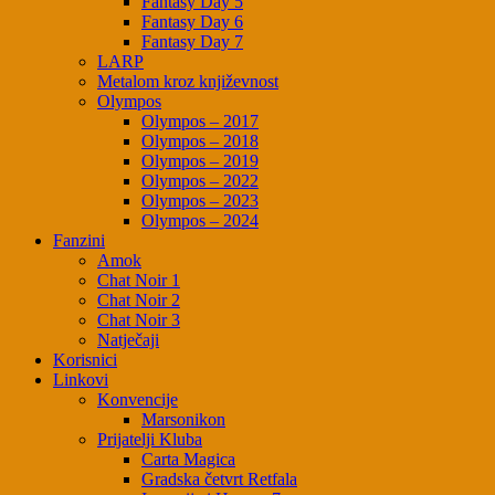
Fantasy Day 5
Fantasy Day 6
Fantasy Day 7
LARP
Metalom kroz književnost
Olympos
Olympos – 2017
Olympos – 2018
Olympos – 2019
Olympos – 2022
Olympos – 2023
Olympos – 2024
Fanzini
Amok
Chat Noir 1
Chat Noir 2
Chat Noir 3
Natječaji
Korisnici
Linkovi
Konvencije
Marsonikon
Prijatelji Kluba
Carta Magica
Gradska četvrt Retfala