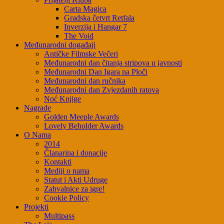
Carta Magica
Gradska četvrt Retfala
Inverzija i Hangar 7
The Void
Međunarodni događaji
Antičke Filmske Večeri
Međunarodni dan čitanja stripova u javnosti
Međunarodni Dan Igara na Ploči
Međunarodni dan ručnika
Međunarodni dan Zvjezdanih ratova
Noć Knjige
Nagrade
Golden Meeple Awards
Lovely Beholder Awards
O Nama
2014
Članarina i donacije
Kontakti
Mediji o nama
Statut i Akti Udruge
Zahvalnice za igre!
Cookie Policy
Projekti
Multipass