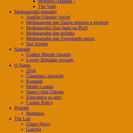
Inverzija i Hangar 7
The Void
Međunarodni događaji
Antičke Filmske Večeri
Međunarodni dan čitanja stripova u javnosti
Međunarodni Dan Igara na Ploči
Međunarodni dan ručnika
Međunarodni dan Zvjezdanih ratova
Noć Knjige
Nagrade
Golden Meeple Awards
Lovely Beholder Awards
O Nama
2014
Članarina i donacije
Kontakti
Mediji o nama
Statut i Akti Udruge
Zahvalnice za igre!
Cookie Policy
Projekti
Multipass
The Lair
Chaos News
Galerija