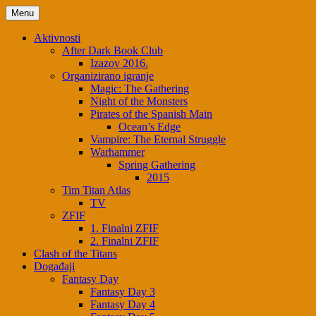
Skip
Menu
to
content
Aktivnosti
After Dark Book Club
Izazov 2016.
Organizirano igranje
Magic: The Gathering
Night of the Monsters
Pirates of the Spanish Main
Ocean’s Edge
Vampire: The Eternal Struggle
Warhammer
Spring Gathering
2015
Tim Titan Atlas
TV
ZFIF
1. Finalni ZFIF
2. Finalni ZFIF
Clash of the Titans
Događaji
Fantasy Day
Fantasy Day 3
Fantasy Day 4