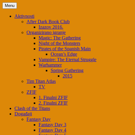
Menu
Aktivnosti
After Dark Book Club
Izazov 2016.
Organizirano igranje
Magic: The Gathering
Night of the Monsters
Pirates of the Spanish Main
Ocean’s Edge
Vampire: The Eternal Struggle
Warhammer
Spring Gathering
2015
Tim Titan Atlas
TV
ZFIF
1. Finalni ZFIF
2. Finalni ZFIF
Clash of the Titans
Događaji
Fantasy Day
Fantasy Day 3
Fantasy Day 4