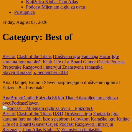
Knjižnica Kluba Titan Atlas
Podcast Mijenjam ciglu za ovcu
Pristupnica
Friday, August 07, 2026
Category:
Best of
Best of
Clash of the Titans
Društvena igra
Fantazija
Horor
Igre
kartama
Igre na ploči
Klub
Life of a Board Gamer
Osijek
Podcast
Preporuke
Razgovori i intervjui
Znanstvena fantastika
Slaven Karakaš
5. September 2018
Ana, Danijel, Bruno i Slaven raspravljaju o društvenim igrama!
Epizoda 8 – Povratak!
Ana
Bruno
Danijel
Epizoda 8
Klub Titan Atlas
mijenjam ciglu za
ovcu
Podcast
Slaven
Best of
Clash of the Titans
D&D
Društvena igra
Fantazija
Igra
kartama
Igre na ploči
Igre s papirom i olovkom
Kartaške igre
Knjige
Life of a Board Gamer
Osijek
Podcast
Razgovori i intervjui
Recenzija
Titan Atlas Klub TV
Znanstvena fantastika