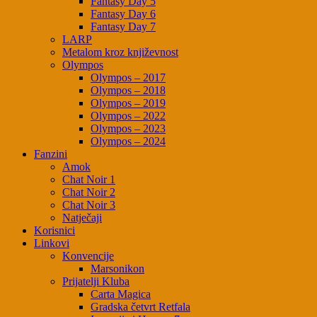
Fantasy Day 5
Fantasy Day 6
Fantasy Day 7
LARP
Metalom kroz književnost
Olympos
Olympos – 2017
Olympos – 2018
Olympos – 2019
Olympos – 2022
Olympos – 2023
Olympos – 2024
Fanzini
Amok
Chat Noir 1
Chat Noir 2
Chat Noir 3
Natječaji
Korisnici
Linkovi
Konvencije
Marsonikon
Prijatelji Kluba
Carta Magica
Gradska četvrt Retfala