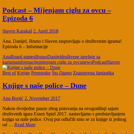
Podcast – Mijenjam ciglu za ovcu –
Epizoda 6
Slaven Karakaš
2. April 2018
Ana, Danijel, Bruno i Slaven raspravljaju o društvenim igrama!
Epizoda 6 – Informacije
Ana
Board games
Bruno
Danijel
društvene igre
Igre sa
kartama
informacije
mijenjam ciglu za ovcu
news
Podcast
Slaven
Best of
Knjige
Preporuke
Što čitamo
Znanstvena fantastika
Knjige s naše police – Dune
Ana Bortić
2. November 2017
Nakon dvotjedne pauze zbog putovanja na ovogodišnji sajam
društvenih igara Essen Spiel 2017. nastavljamo s predstavljanjem
knjiga sa naše police. Ovaj put odlučili smo se za knjige iz jednog
od …
Read More