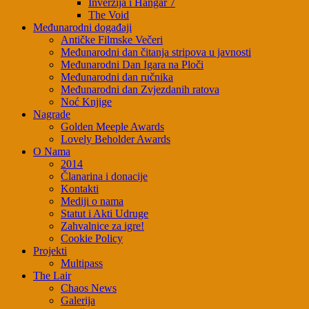
Inverzija i Hangar 7
The Void
Međunarodni događaji
Antičke Filmske Večeri
Međunarodni dan čitanja stripova u javnosti
Međunarodni Dan Igara na Ploči
Međunarodni dan ručnika
Međunarodni dan Zvjezdanih ratova
Noć Knjige
Nagrade
Golden Meeple Awards
Lovely Beholder Awards
O Nama
2014
Članarina i donacije
Kontakti
Mediji o nama
Statut i Akti Udruge
Zahvalnice za igre!
Cookie Policy
Projekti
Multipass
The Lair
Chaos News
Galerija