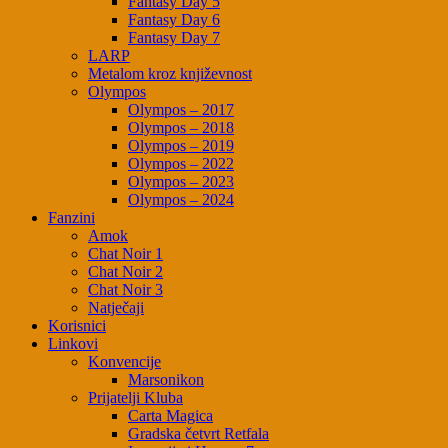
Fantasy Day 5
Fantasy Day 6
Fantasy Day 7
LARP
Metalom kroz književnost
Olympos
Olympos – 2017
Olympos – 2018
Olympos – 2019
Olympos – 2022
Olympos – 2023
Olympos – 2024
Fanzini
Amok
Chat Noir 1
Chat Noir 2
Chat Noir 3
Natječaji
Korisnici
Linkovi
Konvencije
Marsonikon
Prijatelji Kluba
Carta Magica
Gradska četvrt Retfala