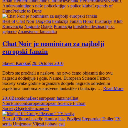
Brian Herbert
Dune
Dune Chronicles
Frank Herbert
franšiza
Kevin J.
Anderson
knjige s naše police
knjige s police kluba
Legends of
Dune
Prelude to Dune
Best of
Chat Noir
Događaj
Fantazija
Fanzin
Horor
Ilustracije
Klub
Konvencija
Nagrade
Osijek
Promocija
turističke destinacije za
gejmere
Znanstvena fantastika
Chat Noir je nominiran za najbolji
europski fanzin
Slaven Karakaš
29. October 2016
Dobro ste pročitali u naslovu, no prvo ćemo objasniti tko ovu
nagradu dodjeljuje i gdje. Naime, European Science Fiction
Society svake godine organizira dodjelu nagrada određenim
aspektima fandoma znanstvene fantastike i fantazije. …
Read More
2016
Barcelona
Best european fanzine
Chat
Noir
Eurocon
Europe
European Science Fiction
Society
Osijek
Sfera
zagreb
Best of
Filmovi i serije
Humor
lista
Povijest
Preporuke
Trailer
TV
serija
Umjetnost
Vijesti i obavijesti