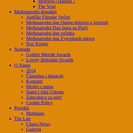
Inverzija i Hangar 7
The Void
Međunarodni događaji
Antičke Filmske Večeri
Međunarodni dan čitanja stripova u javnosti
Međunarodni Dan Igara na Ploči
Međunarodni dan ručnika
Međunarodni dan Zvjezdanih ratova
Noć Knjige
Nagrade
Golden Meeple Awards
Lovely Beholder Awards
O Nama
2014
Članarina i donacije
Kontakti
Mediji o nama
Statut i Akti Udruge
Zahvalnice za igre!
Cookie Policy
Projekti
Multipass
The Lair
Chaos News
Galerija