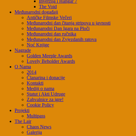
Inverzija i Hangar 7
The Void
Međunarodni događaji
Antičke Filmske Večeri
Međunarodni dan čitanja stripova u javnosti
Međunarodni Dan Igara na Ploči
Međunarodni dan ručnika
Međunarodni dan Zvjezdanih ratova
Noć Knjige
Nagrade
Golden Meeple Awards
Lovely Beholder Awards
O Nama
2014
Članarina i donacije
Kontakti
Mediji o nama
Statut i Akti Udruge
Zahvalnice za igre!
Cookie Policy
Projekti
Multipass
The Lair
Chaos News
Galerija