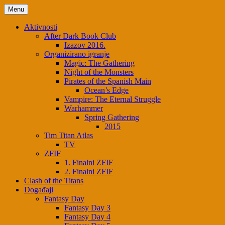
Menu
Aktivnosti
After Dark Book Club
Izazov 2016.
Organizirano igranje
Magic: The Gathering
Night of the Monsters
Pirates of the Spanish Main
Ocean’s Edge
Vampire: The Eternal Struggle
Warhammer
Spring Gathering
2015
Tim Titan Atlas
TV
ZFIF
1. Finalni ZFIF
2. Finalni ZFIF
Clash of the Titans
Događaji
Fantasy Day
Fantasy Day 3
Fantasy Day 4