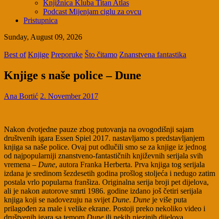
Knjižnica Kluba Titan Atlas
Podcast Mijenjam ciglu za ovcu
Pristupnica
Sunday, August 09, 2026
Best of
Knjige
Preporuke
Što čitamo
Znanstvena fantastika
Knjige s naše police – Dune
Ana Bortić
2. November 2017
Nakon dvotjedne pauze zbog putovanja na ovogodišnji sajam
društvenih igara Essen Spiel 2017. nastavljamo s predstavljanjem
knjiga sa naše police. Ovaj put odlučili smo se za knjige iz jednog
od najpopularniji znanstveno-fantastičnih književnih serijala svih
vremena –
Dune
, autora Franka Herberta. Prva knjiga tog serijala
izdana je sredinom šezdesetih godina prošlog stoljeća i nedugo zatim
postala vrlo popularna franšiza. Originalna serija broji pet dijelova,
ali je nakon autorove smrti 1986. godine izdano još četiri serijala
knjiga koji se nadovezuju na svijet
Dune
.
Dune
je više puta
prilagođen za male i velike ekrane. Postoji preko nekoliko video i
društvenih igara sa temom
Dune
ili nekih njezinih dijelova.