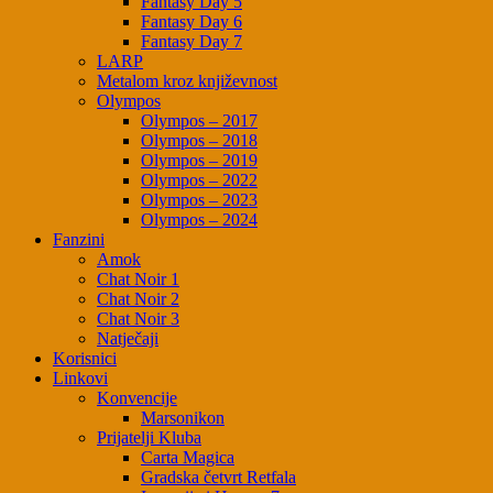
Fantasy Day 5
Fantasy Day 6
Fantasy Day 7
LARP
Metalom kroz književnost
Olympos
Olympos – 2017
Olympos – 2018
Olympos – 2019
Olympos – 2022
Olympos – 2023
Olympos – 2024
Fanzini
Amok
Chat Noir 1
Chat Noir 2
Chat Noir 3
Natječaji
Korisnici
Linkovi
Konvencije
Marsonikon
Prijatelji Kluba
Carta Magica
Gradska četvrt Retfala