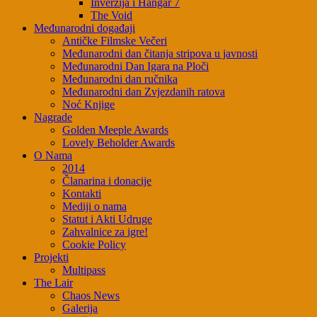
Inverzija i Hangar 7
The Void
Međunarodni događaji
Antičke Filmske Večeri
Međunarodni dan čitanja stripova u javnosti
Međunarodni Dan Igara na Ploči
Međunarodni dan ručnika
Međunarodni dan Zvjezdanih ratova
Noć Knjige
Nagrade
Golden Meeple Awards
Lovely Beholder Awards
O Nama
2014
Članarina i donacije
Kontakti
Mediji o nama
Statut i Akti Udruge
Zahvalnice za igre!
Cookie Policy
Projekti
Multipass
The Lair
Chaos News
Galerija