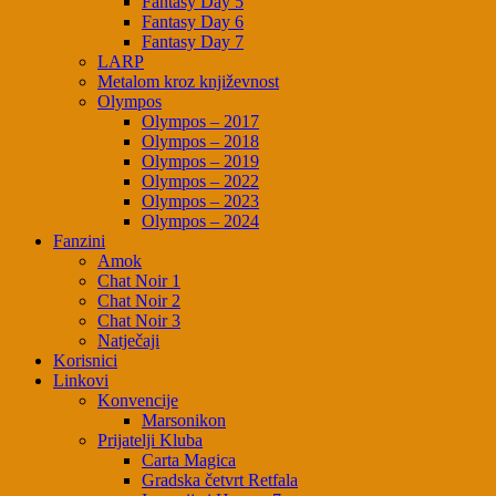
Fantasy Day 5
Fantasy Day 6
Fantasy Day 7
LARP
Metalom kroz književnost
Olympos
Olympos – 2017
Olympos – 2018
Olympos – 2019
Olympos – 2022
Olympos – 2023
Olympos – 2024
Fanzini
Amok
Chat Noir 1
Chat Noir 2
Chat Noir 3
Natječaji
Korisnici
Linkovi
Konvencije
Marsonikon
Prijatelji Kluba
Carta Magica
Gradska četvrt Retfala