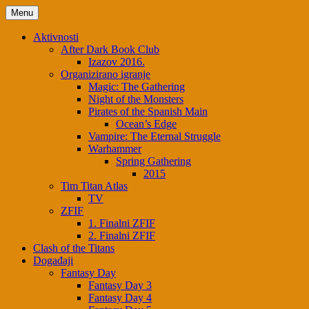
Skip
Menu
to
content
Aktivnosti
After Dark Book Club
Izazov 2016.
Organizirano igranje
Magic: The Gathering
Night of the Monsters
Pirates of the Spanish Main
Ocean’s Edge
Vampire: The Eternal Struggle
Warhammer
Spring Gathering
2015
Tim Titan Atlas
TV
ZFIF
1. Finalni ZFIF
2. Finalni ZFIF
Clash of the Titans
Događaji
Fantasy Day
Fantasy Day 3
Fantasy Day 4