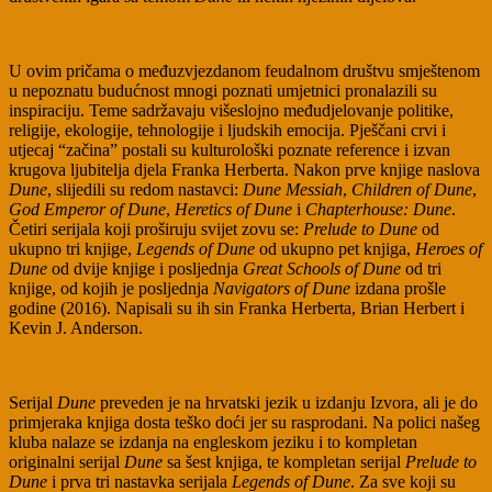
U ovim pričama o međuzvjezdanom feudalnom društvu smještenom
u nepoznatu budućnost mnogi poznati umjetnici pronalazili su
inspiraciju. Teme sadržavaju višeslojno međudjelovanje politike,
religije, ekologije, tehnologije i ljudskih emocija. Pješčani crvi i
utjecaj “začina” postali su kulturološki poznate reference i izvan
krugova ljubitelja djela Franka Herberta. Nakon prve knjige naslova
Dune
, slijedili su redom nastavci:
Dune Messiah
,
Children of Dune
,
God Emperor of Dune
,
Heretics of Dune
i
Chapterhouse: Dune
.
Četiri serijala koji proširuju svijet zovu se:
Prelude to Dune
od
ukupno tri knjige,
Legends of Dune
od ukupno pet knjiga,
Heroes of
Dune
od dvije knjige i posljednja
Great Schools of Dune
od tri
knjige, od kojih je posljednja
Navigators of Dune
izdana prošle
godine (2016). Napisali su ih sin Franka Herberta, Brian Herbert i
Kevin J. Anderson.
Serijal
Dune
preveden je na hrvatski jezik u izdanju Izvora, ali je do
primjeraka knjiga dosta teško doći jer su rasprodani. Na polici našeg
kluba nalaze se izdanja na engleskom jeziku i to kompletan
originalni serijal
Dune
sa šest knjiga, te kompletan serijal
Prelude to
Dune
i prva tri nastavka serijala
Legends of Dune
. Za sve koji su