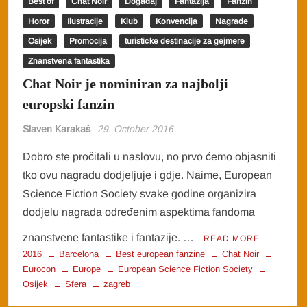
Best of
Chat Noir
Događaj
Fantazija
Fanzin
Horor
Ilustracije
Klub
Konvencija
Nagrade
Osijek
Promocija
turističke destinacije za gejmere
Znanstvena fantastika
Chat Noir je nominiran za najbolji
europski fanzin
Slaven Karakaš
29. October 2016
Dobro ste pročitali u naslovu, no prvo ćemo objasniti
tko ovu nagradu dodjeljuje i gdje. Naime, European
Science Fiction Society svake godine organizira
dodjelu nagrada određenim aspektima fandoma
znanstvene fantastike i fantazije. …
READ MORE
2016
Barcelona
Best european fanzine
Chat Noir
Eurocon
Europe
European Science Fiction Society
Osijek
Sfera
zagreb