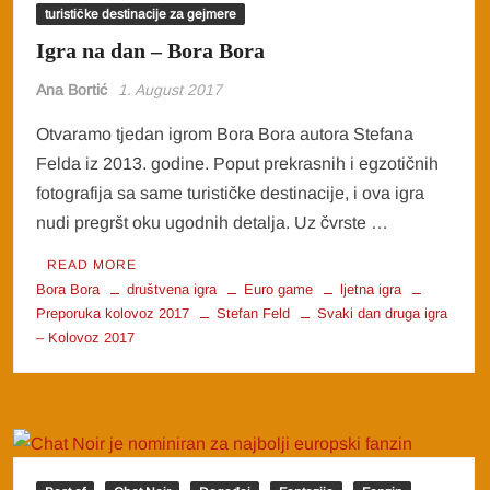
turističke destinacije za gejmere
Igra na dan – Bora Bora
Ana Bortić
1. August 2017
Otvaramo tjedan igrom Bora Bora autora Stefana
Felda iz 2013. godine. Poput prekrasnih i egzotičnih
fotografija sa same turističke destinacije, i ova igra
nudi pregršt oku ugodnih detalja. Uz čvrste …
READ MORE
Bora Bora
društvena igra
Euro game
ljetna igra
Preporuka kolovoz 2017
Stefan Feld
Svaki dan druga igra
– Kolovoz 2017