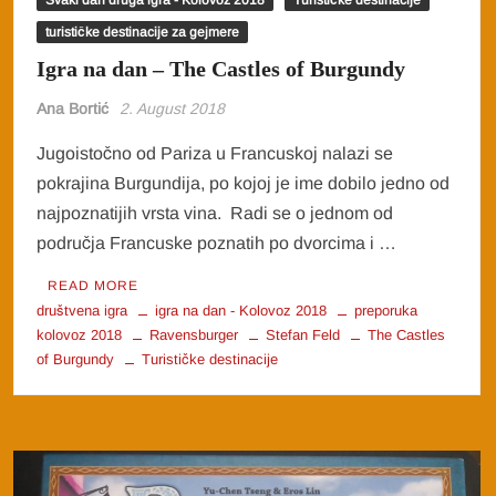
turističke destinacije za gejmere
Igra na dan – The Castles of Burgundy
Ana Bortić
2. August 2018
Jugoistočno od Pariza u Francuskoj nalazi se
pokrajina Burgundija, po kojoj je ime dobilo jedno od
najpoznatijih vrsta vina. Radi se o jednom od
područja Francuske poznatih po dvorcima i …
READ MORE
društvena igra
igra na dan - Kolovoz 2018
preporuka
kolovoz 2018
Ravensburger
Stefan Feld
The Castles
of Burgundy
Turističke destinacije