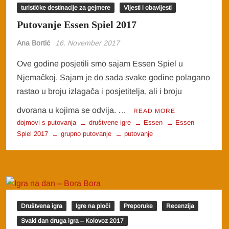
turističke destinacije za gejmere
Vijesti i obavijesti
Putovanje Essen Spiel 2017
Ana Bortić
16. November 2017
Ove godine posjetili smo sajam Essen Spiel u
Njemačkoj. Sajam je do sada svake godine polagano
rastao u broju izlagača i posjetitelja, ali i broju
dvorana u kojima se odvija. …
READ MORE
dojmovi s putovanja
društvene igre
Essen
Essen
Spiel 2017
grupno putovanje
putovanje
Društvena igra
Igre na ploči
Preporuke
Recenzija
Svaki dan druga igra – Kolovoz 2017