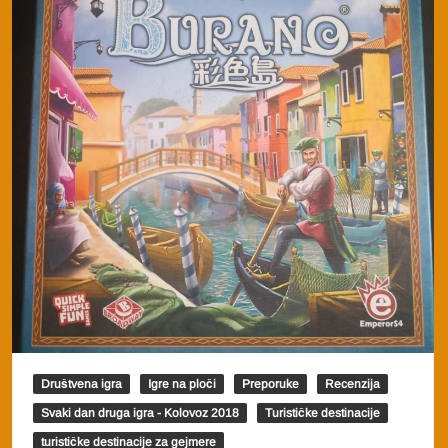
Društvena igra
Igre na ploči
Preporuke
Recenzija
Svaki dan druga igra - Kolovoz 2018
Turističke destinacije
turističke destinacije za gejmere