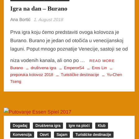
Igra na dan – Burano
Ana Bortić
1. August 2018
Prva igra koju ćemo predstaviti ovoga kolovoza je
Burano. Burano je jedan od otočića u venecijanskoj
laguni. Poput mnogo poznatije Venecije, sastoji se od
niza vodenih kanala, ali ono po …
READ MORE
Burano
društvena igra
EmperorS4
Eros Lin
preporuka kolovoz 2018
Turističke destinacije
Yu-Chen
Tseng
Događaj
Društvena igra
Igre na ploči
Klub
Konvencija
Osvrt
Sajam
Turističke destinacije