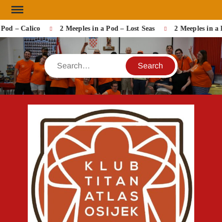
Skip
to
od – Calico
2 Meeples in a Pod – Lost Seas
2 Meeples in a 
content
Search