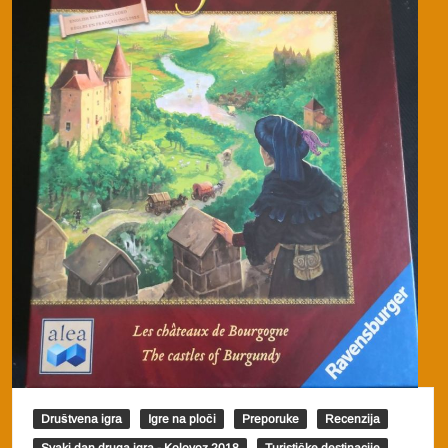
Društvena igra
Igre na ploči
Preporuke
Recenzija
Svaki dan druga igra - Kolovoz 2018
Turističke destinacije