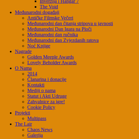
Inverzija i Hangar 7
The Void
Međunarodni događaji
Antičke Filmske Večeri
Međunarodni dan čitanja stripova u javnosti
Međunarodni Dan Igara na Ploči
Međunarodni dan ručnika
Međunarodni dan Zvjezdanih ratova
Noć Knjige
Nagrade
Golden Meeple Awards
Lovely Beholder Awards
O Nama
2014
Članarina i donacije
Kontakti
Mediji o nama
Statut i Akti Udruge
Zahvalnice za igre!
Cookie Policy
Projekti
Multipass
The Lair
Chaos News
Galerija