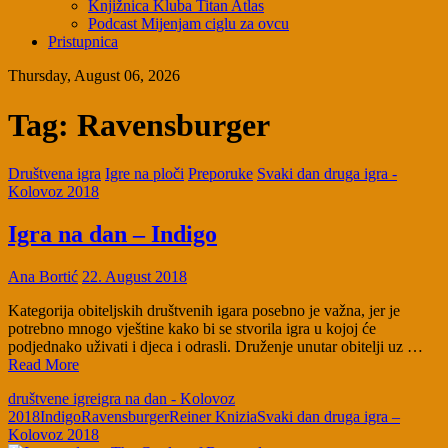
Knjižnica Kluba Titan Atlas
Podcast Mijenjam ciglu za ovcu
Pristupnica
Thursday, August 06, 2026
Tag:
Ravensburger
Društvena igra
Igre na ploči
Preporuke
Svaki dan druga igra -
Kolovoz 2018
Igra na dan – Indigo
Ana Bortić
22. August 2018
Kategorija obiteljskih društvenih igara posebno je važna, jer je
potrebno mnogo vještine kako bi se stvorila igra u kojoj će
podjednako uživati i djeca i odrasli. Druženje unutar obitelji uz …
Read More
društvene igre
igra na dan - Kolovoz
2018
Indigo
Ravensburger
Reiner Knizia
Svaki dan druga igra –
Kolovoz 2018