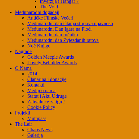
Inverzija i Hangar 7
The Void
Međunarodni događaji
Antičke Filmske Večeri
Međunarodni dan čitanja stripova u javnosti
Međunarodni Dan Igara na Ploči
Međunarodni dan ručnika
Međunarodni dan Zvjezdanih ratova
Noć Knjige
Nagrade
Golden Meeple Awards
Lovely Beholder Awards
O Nama
2014
Članarina i donacije
Kontakti
Mediji o nama
Statut i Akti Udruge
Zahvalnice za igre!
Cookie Policy
Projekti
Multipass
The Lair
Chaos News
Galerija