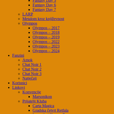
Fantasy Day 5
Fantasy Day 6
Fantasy Day 7
LARP
Metalom kroz književnost
Olympos
Olympos – 2017
Olympos – 2018
Olympos – 2019
Olympos – 2022
Olympos – 2023
Olympos – 2024
Fanzini
Amok
Chat Noir 1
Chat Noir 2
Chat Noir 3
Natječaji
Korisnici
Linkovi
Konvencije
Marsonikon
Prijatelji Kluba
Carta Magica
Gradska četvrt Retfala