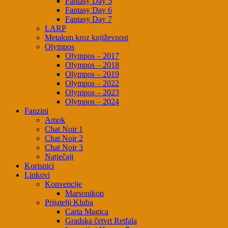
Fantasy Day 5
Fantasy Day 6
Fantasy Day 7
LARP
Metalom kroz književnost
Olympos
Olympos – 2017
Olympos – 2018
Olympos – 2019
Olympos – 2022
Olympos – 2023
Olympos – 2024
Fanzini
Amok
Chat Noir 1
Chat Noir 2
Chat Noir 3
Natječaji
Korisnici
Linkovi
Konvencije
Marsonikon
Prijatelji Kluba
Carta Magica
Gradska četvrt Retfala