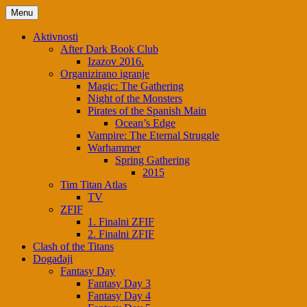
Menu
Aktivnosti
After Dark Book Club
Izazov 2016.
Organizirano igranje
Magic: The Gathering
Night of the Monsters
Pirates of the Spanish Main
Ocean’s Edge
Vampire: The Eternal Struggle
Warhammer
Spring Gathering
2015
Tim Titan Atlas
TV
ZFIF
1. Finalni ZFIF
2. Finalni ZFIF
Clash of the Titans
Događaji
Fantasy Day
Fantasy Day 3
Fantasy Day 4