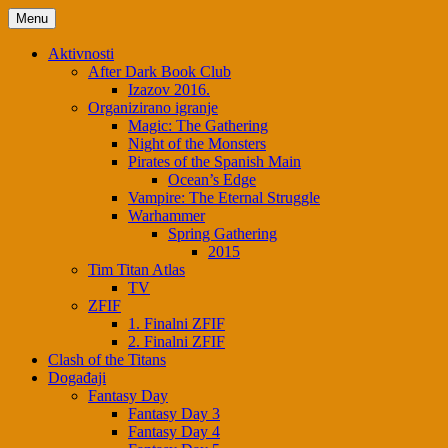
Skip
Menu
to
content
Aktivnosti
After Dark Book Club
Izazov 2016.
Organizirano igranje
Magic: The Gathering
Night of the Monsters
Pirates of the Spanish Main
Ocean’s Edge
Vampire: The Eternal Struggle
Warhammer
Spring Gathering
2015
Tim Titan Atlas
TV
ZFIF
1. Finalni ZFIF
2. Finalni ZFIF
Clash of the Titans
Događaji
Fantasy Day
Fantasy Day 3
Fantasy Day 4