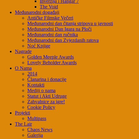
Inverzija i Hangar 7
The Void
Međunarodni događaji
Antičke Filmske Večeri
Međunarodni dan čitanja stripova u javnosti
Međunarodni Dan Igara na Ploči
Međunarodni dan ručnika
Međunarodni dan Zvjezdanih ratova
Noć Knjige
Nagrade
Golden Meeple Awards
Lovely Beholder Awards
O Nama
2014
Članarina i donacije
Kontakti
Mediji o nama
Statut i Akti Udruge
Zahvalnice za igre!
Cookie Policy
Projekti
Multipass
The Lair
Chaos News
Galerija