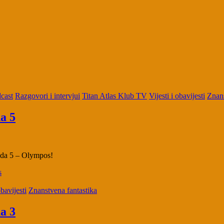
cast
Razgovori i intervjui
Titan Atlas Klub TV
Vijesti i obavijesti
Znans
a 5
izoda 5 – Olympos!
s
obavijesti
Znanstvena fantastika
a 3