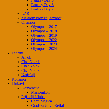
Fantasy Day 5
Fantasy Day 6
Fantasy Day 7
LARP
Metalom kroz književnost
Olympos
Olympos – 2017
Olympos – 2018
Olympos – 2019
Olympos – 2022
Olympos – 2023
Olympos – 2024
Fanzini
Amok
Chat Noir 1
Chat Noir 2
Chat Noir 3
Natječaji
Korisnici
Linkovi
Konvencije
Marsonikon
Prijatelji Kluba
Carta Magica
Gradska četvrt Retfala