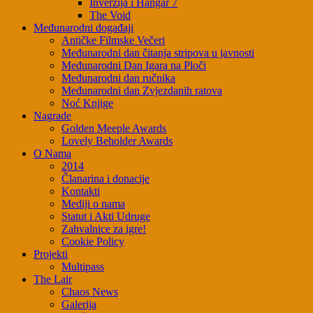
Inverzija i Hangar 7
The Void
Međunarodni događaji
Antičke Filmske Večeri
Međunarodni dan čitanja stripova u javnosti
Međunarodni Dan Igara na Ploči
Međunarodni dan ručnika
Međunarodni dan Zvjezdanih ratova
Noć Knjige
Nagrade
Golden Meeple Awards
Lovely Beholder Awards
O Nama
2014
Članarina i donacije
Kontakti
Mediji o nama
Statut i Akti Udruge
Zahvalnice za igre!
Cookie Policy
Projekti
Multipass
The Lair
Chaos News
Galerija