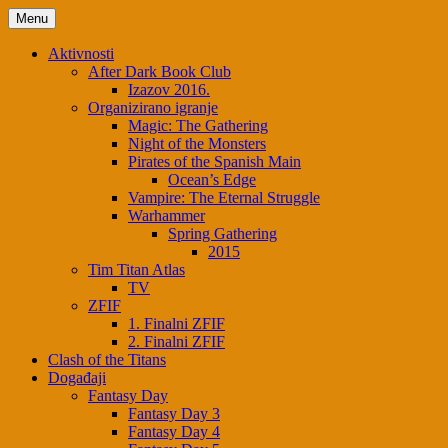
Skip
Menu
to
content
Aktivnosti
After Dark Book Club
Izazov 2016.
Organizirano igranje
Magic: The Gathering
Night of the Monsters
Pirates of the Spanish Main
Ocean’s Edge
Vampire: The Eternal Struggle
Warhammer
Spring Gathering
2015
Tim Titan Atlas
TV
ZFIF
1. Finalni ZFIF
2. Finalni ZFIF
Clash of the Titans
Događaji
Fantasy Day
Fantasy Day 3
Fantasy Day 4