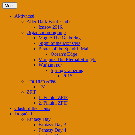
Menu
Aktivnosti
After Dark Book Club
Izazov 2016.
Organizirano igranje
Magic: The Gathering
Night of the Monsters
Pirates of the Spanish Main
Ocean’s Edge
Vampire: The Eternal Struggle
Warhammer
Spring Gathering
2015
Tim Titan Atlas
TV
ZFIF
1. Finalni ZFIF
2. Finalni ZFIF
Clash of the Titans
Događaji
Fantasy Day
Fantasy Day 3
Fantasy Day 4