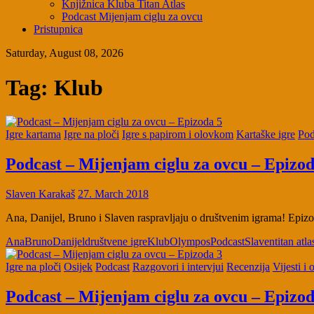
Knjižnica Kluba Titan Atlas
Podcast Mijenjam ciglu za ovcu
Pristupnica
Saturday, August 08, 2026
Tag:
Klub
Igre kartama
Igre na ploči
Igre s papirom i olovkom
Kartaške igre
Pod
Podcast – Mijenjam ciglu za ovcu – Epizod
Slaven Karakaš
27. March 2018
Ana, Danijel, Bruno i Slaven raspravljaju o društvenim igrama! Ep
Ana
Bruno
Danijel
društvene igre
Klub
Olympos
Podcast
Slaven
titan atla
Igre na ploči
Osijek
Podcast
Razgovori i intervjui
Recenzija
Vijesti i 
Podcast – Mijenjam ciglu za ovcu – Epizod