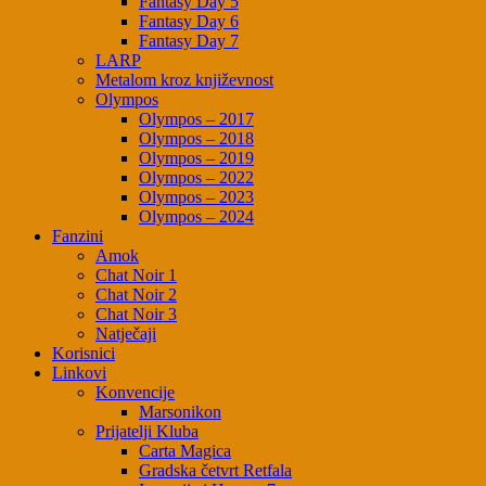
Fantasy Day 5
Fantasy Day 6
Fantasy Day 7
LARP
Metalom kroz književnost
Olympos
Olympos – 2017
Olympos – 2018
Olympos – 2019
Olympos – 2022
Olympos – 2023
Olympos – 2024
Fanzini
Amok
Chat Noir 1
Chat Noir 2
Chat Noir 3
Natječaji
Korisnici
Linkovi
Konvencije
Marsonikon
Prijatelji Kluba
Carta Magica
Gradska četvrt Retfala