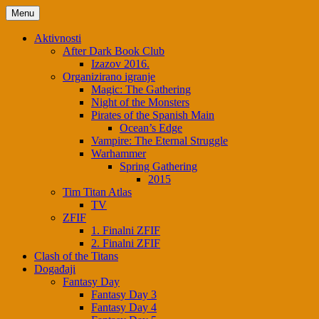
Menu
Aktivnosti
After Dark Book Club
Izazov 2016.
Organizirano igranje
Magic: The Gathering
Night of the Monsters
Pirates of the Spanish Main
Ocean’s Edge
Vampire: The Eternal Struggle
Warhammer
Spring Gathering
2015
Tim Titan Atlas
TV
ZFIF
1. Finalni ZFIF
2. Finalni ZFIF
Clash of the Titans
Događaji
Fantasy Day
Fantasy Day 3
Fantasy Day 4