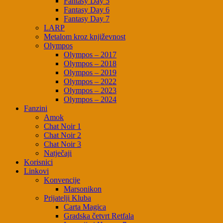
Fantasy Day 5
Fantasy Day 6
Fantasy Day 7
LARP
Metalom kroz književnost
Olympos
Olympos – 2017
Olympos – 2018
Olympos – 2019
Olympos – 2022
Olympos – 2023
Olympos – 2024
Fanzini
Amok
Chat Noir 1
Chat Noir 2
Chat Noir 3
Natječaji
Korisnici
Linkovi
Konvencije
Marsonikon
Prijatelji Kluba
Carta Magica
Gradska četvrt Retfala