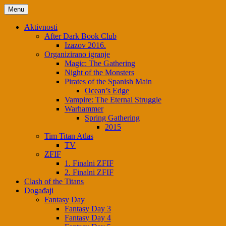
Skip
Menu
to
content
Aktivnosti
After Dark Book Club
Izazov 2016.
Organizirano igranje
Magic: The Gathering
Night of the Monsters
Pirates of the Spanish Main
Ocean’s Edge
Vampire: The Eternal Struggle
Warhammer
Spring Gathering
2015
Tim Titan Atlas
TV
ZFIF
1. Finalni ZFIF
2. Finalni ZFIF
Clash of the Titans
Događaji
Fantasy Day
Fantasy Day 3
Fantasy Day 4