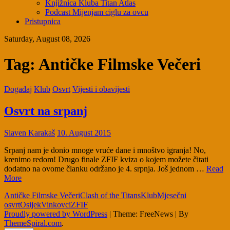
Knjižnica Kluba Titan Atlas
Podcast Mijenjam ciglu za ovcu
Pristupnica
Saturday, August 08, 2026
Tag:
Antičke Filmske Večeri
Događaj
Klub
Osvrt
Vijesti i obavijesti
Osvrt na srpanj
Slaven Karakaš
10. August 2015
Srpanj nam je donio mnoge vruće dane i mnoštvo igranja! No,
krenimo redom! Drugo finale ZFIF kviza o kojem možete čitati
dodatno na ovome članku održano je 4. srpnja. Još jednom …
Read
More
Antičke Filmske Večeri
Clash of the Titans
Klub
Mjesečni
osvrt
Osijek
Vinkovci
ZFIF
Proudly powered by WordPress
|
Theme: FreeNews
|
By
ThemeSpiral.com
.