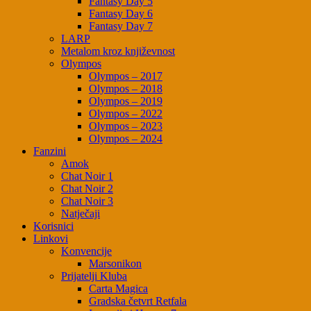
Fantasy Day 5
Fantasy Day 6
Fantasy Day 7
LARP
Metalom kroz književnost
Olympos
Olympos – 2017
Olympos – 2018
Olympos – 2019
Olympos – 2022
Olympos – 2023
Olympos – 2024
Fanzini
Amok
Chat Noir 1
Chat Noir 2
Chat Noir 3
Natječaji
Korisnici
Linkovi
Konvencije
Marsonikon
Prijatelji Kluba
Carta Magica
Gradska četvrt Retfala