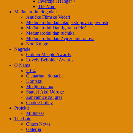
Inverzija i Hangar 7
The Void
Međunarodni događaji
Antičke Filmske Večeri
Međunarodni dan čitanja stripova u javnosti
Međunarodni Dan Igara na Ploči
Međunarodni dan ručnika
Međunarodni dan Zvjezdanih ratova
Noć Knjige
Nagrade
Golden Meeple Awards
Lovely Beholder Awards
O Nama
2014
Članarina i donacije
Kontakti
Mediji o nama
Statut i Akti Udruge
Zahvalnice za igre!
Cookie Policy
Projekti
Multipass
The Lair
Chaos News
Galerija