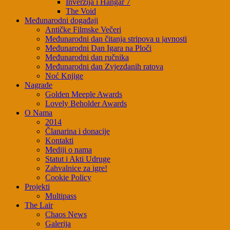
Inverzija i Hangar 7
The Void
Međunarodni događaji
Antičke Filmske Večeri
Međunarodni dan čitanja stripova u javnosti
Međunarodni Dan Igara na Ploči
Međunarodni dan ručnika
Međunarodni dan Zvjezdanih ratova
Noć Knjige
Nagrade
Golden Meeple Awards
Lovely Beholder Awards
O Nama
2014
Članarina i donacije
Kontakti
Mediji o nama
Statut i Akti Udruge
Zahvalnice za igre!
Cookie Policy
Projekti
Multipass
The Lair
Chaos News
Galerija